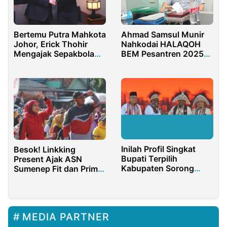
Bertemu Putra Mahkota
Ahmad Samsul Munir
Johor, Erick Thohir
Nahkodai HALAQOH
Mengajak Sepakbola
BEM Pesantren 2025–
ASEAN Naikkan
2027
Kualitas Demi Bersaing
di Asia
Inilah Profil Singkat
Besok! Linkking
Bupati Terpilih
Present Ajak ASN
Kabupaten Sorong
Sumenep Fit dan Prima
Papua
Layani Publik
MEDIA PARTNER