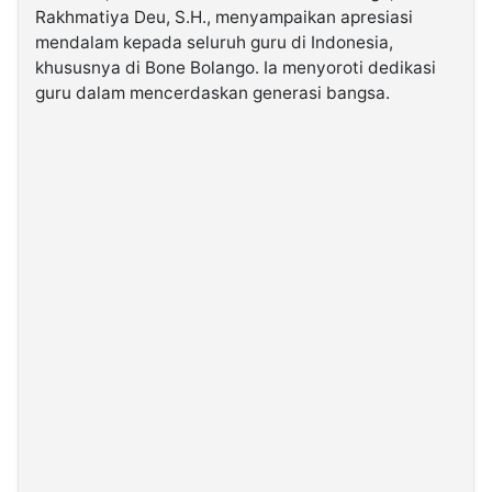
Rakhmatiya Deu, S.H., menyampaikan apresiasi
mendalam kepada seluruh guru di Indonesia,
©
khususnya di Bone Bolango. Ia menyoroti dedikasi
Kabarbaru.co
-
guru dalam mencerdaskan generasi bangsa.
2026
PT.
Kabarbaru
Media
Holding