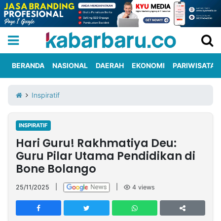
BERANDA
NASIONAL
DAERAH
EKONOMI
PARIWISATA
Informasi
KabarbaruTV
Kirim
Tentang
Inspiratif
Iklan
Berita
Kami
INSPIRATIF
Berita
Hari Guru! Rakhmatiya Deu:
Nasional
International
Olahraga
Entertainment
Daerah
Pariwisata
Kuliner
Kolom
Guru Pilar Utama Pendidikan di
Bone Bolango
Network
25/11/2025
|
|
4
views
PT
TREETAN