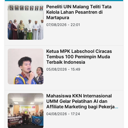
Peneliti UIN Malang Teliti Tata
Kelola Lahan Pesantren di
Martapura
07/08/2026 - 22:01
Ketua MPK Labschool Ciracas
Tembus 100 Pemimpin Muda
Terbaik Indonesia
05/08/2026 - 15:49
Mahasiswa KKN Internasional
UMM Gelar Pelatihan AI dan
Affiliate Marketing bagi Pekerja
Migran Indonesia di Taiwan
04/08/2026 - 17:24