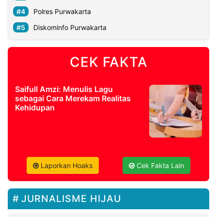
Polres Purwakarta
Diskominfo Purwakarta
CEK FAKTA
Saifull Amzi: Menulis Lagu
sebagai Cara Merekam Realitas
Kehidupan
Laporkan Hoaks
Cek Fakta Lain
JURNALISME HIJAU