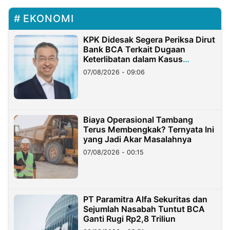
EKONOMI
KPK Didesak Segera Periksa Dirut
Bank BCA Terkait Dugaan
Keterlibatan dalam Kasus
Hilangnya Dana Nasabah Rp2,58
07/08/2026 - 09:06
Miliar
Biaya Operasional Tambang
Terus Membengkak? Ternyata Ini
yang Jadi Akar Masalahnya
07/08/2026 - 00:15
PT Paramitra Alfa Sekuritas dan
Sejumlah Nasabah Tuntut BCA
Ganti Rugi Rp2,8 Triliun