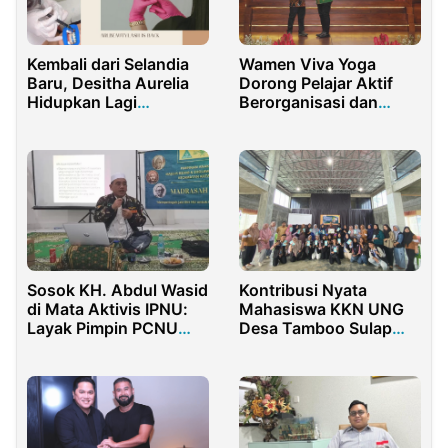
Kembali dari Selandia
Wamen Viva Yoga
Baru, Desitha Aurelia
Dorong Pelajar Aktif
Hidupkan Lagi
Berorganisasi dan
Arlbeautylash dengan
Terlibat dalam Politik
Layanan Teeth
Whitening Andalan
Sosok KH. Abdul Wasid
Kontribusi Nyata
di Mata Aktivis IPNU:
Mahasiswa KKN UNG
Layak Pimpin PCNU
Desa Tamboo Sulap
Sumenep
Jagung Menjadi
Maizena