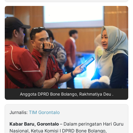
MULTIMEDIA
INDONESIA
Partner
Insight
Suara
Lens
Daily
Jalan
Idealita
Kita
Radar
Seedbacklink
NTB
Time
IDN
Jogja
Rakyat
News
Notice
Baru
Follow
Kabarbaru
Anggota DPRD Bone Bolango, Rakhmatiya Deu .
Jurnalis:
TIM Gorontalo
Kabar Baru, Gorontalo
– Dalam peringatan Hari Guru
Nasional, Ketua Komisi I DPRD Bone Bolango,