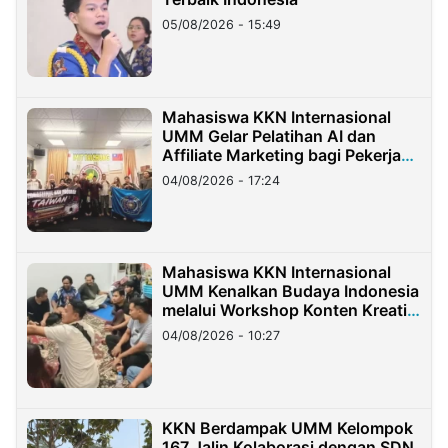
05/08/2026 - 15:49
Mahasiswa KKN Internasional
UMM Gelar Pelatihan AI dan
Affiliate Marketing bagi Pekerja
Migran Indonesia di Taiwan
04/08/2026 - 17:24
Mahasiswa KKN Internasional
UMM Kenalkan Budaya Indonesia
melalui Workshop Konten Kreatif
di Taiwan
04/08/2026 - 10:27
KKN Berdampak UMM Kelompok
167 Jalin Kolaborasi dengan SDN