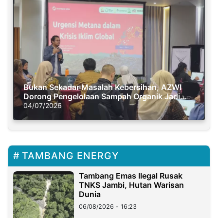
Bukan Sekadar Masalah Kebersihan, AZWI
Dorong Pengelolaan Sampah Organik Jadi
Solusi Krisis Iklim
04/07/2026
TAMBANG ENERGY
Tambang Emas Ilegal Rusak
TNKS Jambi, Hutan Warisan
Dunia
06/08/2026 - 16:23