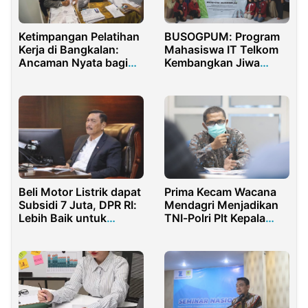
Ketimpangan Pelatihan
BUSOGPUM: Program
Kerja di Bangkalan:
Mahasiswa IT Telkom
Ancaman Nyata bagi
Kembangkan Jiwa
Masa Depan
Wirausaha Anak Panti
Asuhan
Beli Motor Listrik dapat
Prima Kecam Wacana
Subsidi 7 Juta, DPR RI:
Mendagri Menjadikan
Lebih Baik untuk
TNI-Polri Plt Kepala
Perbaikan Transportasi
Daerah 2024.
Umum