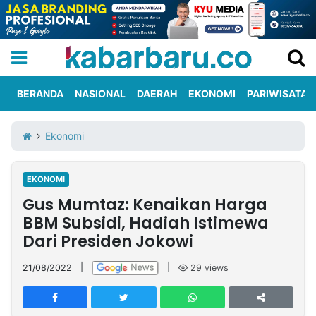
BERANDA
NASIONAL
DAERAH
EKONOMI
PARIWISATA
Informasi
KabarbaruTV
Kirim
Tentang
Ekonomi
Iklan
Berita
Kami
EKONOMI
Berita
Gus Mumtaz: Kenaikan Harga
Nasional
International
Olahraga
Entertainment
Daerah
Pariwisata
Kuliner
Kolom
BBM Subsidi, Hadiah Istimewa
Dari Presiden Jokowi
Network
21/08/2022
|
|
29
views
PT
TREETAN