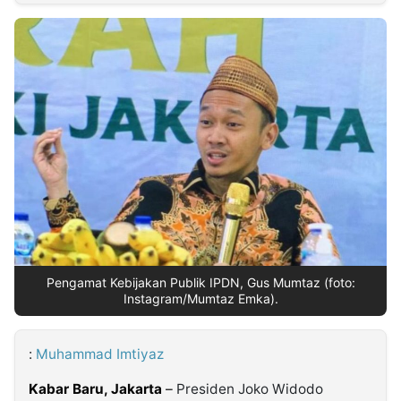
MULTIMEDIA
INDONESIA
Partner
Insight
Suara
Lens
Daily
Jalan
Idealita
Kita
Radar
Seedbacklink
NTB
Time
IDN
Jogja
Rakyat
News
Notice
Baru
Follow
Kabarbaru
Pengamat Kebijakan Publik IPDN, Gus Mumtaz (foto:
Instagram/Mumtaz Emka).
:
Muhammad Imtiyaz
Kabar Baru, Jakarta
–
Presiden Joko Widodo