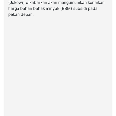
(Jokowi) dikabarkan akan mengumumkan kenaikan
harga bahan bahak minyak (BBM) subsidi pada
©
pekan depan.
Kabarbaru.co
-
2026
PT.
Kabarbaru
Media
Holding