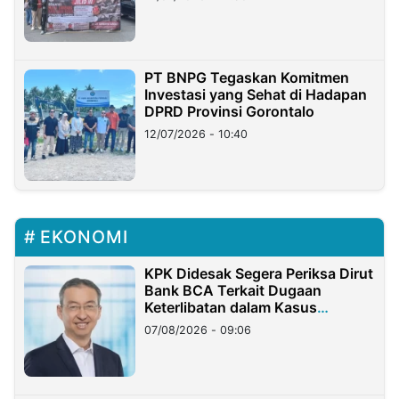
PT BNPG Tegaskan Komitmen
Investasi yang Sehat di Hadapan
DPRD Provinsi Gorontalo
12/07/2026 - 10:40
EKONOMI
KPK Didesak Segera Periksa Dirut
Bank BCA Terkait Dugaan
Keterlibatan dalam Kasus
Hilangnya Dana Nasabah Rp2,58
07/08/2026 - 09:06
Miliar