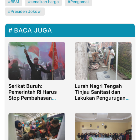
BBM
kenaikan harga
Pengamat
Presiden Jokowi
BACA JUGA
Serikat Buruh:
Lurah Nagri Tengah
Pemerintah RI Harus
Tinjau Sanitasi dan
Stop Pembahasan
Lakukan Pengurugan
RPMK Kemasan Polos
Septic Tank di
Malangnengah Wetan