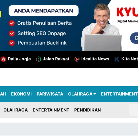
Daily Jogja
Jalan Rakyat
Idealita News
Kita Not
RAH
EKONOMI
PARIWISATA
OLAHRAGA
ENTERTAINMENT
OLAHRAGA
ENTERTAINMENT
PENDIDIKAN