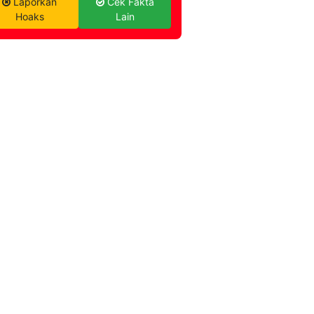
Laporkan
Cek Fakta
Hoaks
Lain