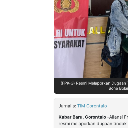
©
Kabarbaru.co
-
2026
PT.
Kabarbaru
Media
Holding
(FPK-G) Resmi Melaporkan Dugaan T
Bone Bola
Jurnalis:
TIM Gorontalo
Kabar Baru, Gorontalo
-Aliansi F
resmi melaporkan dugaan tindak 