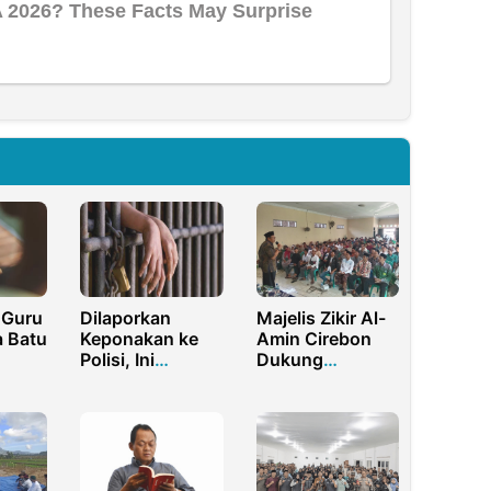
 Guru
Majelis Zikir Al-
Dilaporkan
a Batu
Amin Cirebon
Keponakan ke
Dukung
Polisi, Ini
Pasangan AMIN
Penjelasan
kasih
Pada Pilpres
Kuasa Hukum
2024
Sang Bibi