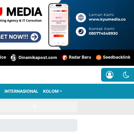
ice
Radar Baru
Seedbacklink
Dinamikapost.com
INTERNASIONAL
KOLOM