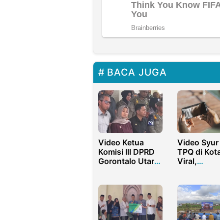
BACA JUGA
Video Ketua
Video Syur
Komisi III DPRD
TPQ di Kot
Gorontalo Utara
Viral,
Diduga Cibir
Disebarkan
Massa Aksi,
Mantan Ke
Publik Desak
Rahmat Gobel
Tertibkan Kader