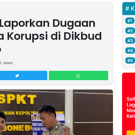
K
 Laporkan Dugaan
a Korupsi di Dikbud
o
5
views
Sai
Lag
Mer
Keh