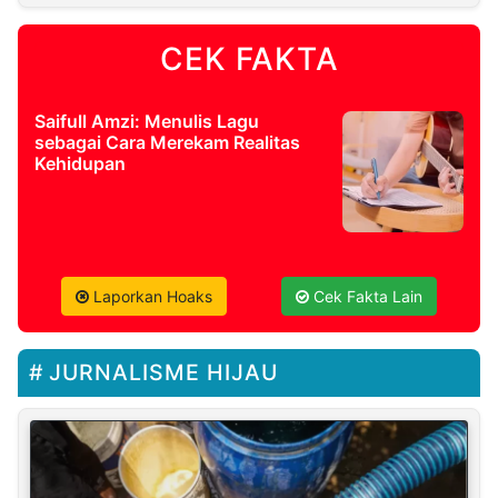
CEK FAKTA
Saifull Amzi: Menulis Lagu
sebagai Cara Merekam Realitas
Kehidupan
Laporkan Hoaks
Cek Fakta Lain
JURNALISME HIJAU