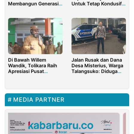
Membangun Generasi
Untuk Tetap Kondusif
Unggul Melalui
Pasca Pilkada 2024
Pendidikan dan Nilai
Agama
Jalan Rusak dan Dana
Di Bawah Willem
Desa Misterius, Warga
Wandik, Tolikara Raih
Talangsuko: Diduga
Apresiasi Pusat
Ditilep Kades
Percepatan DPA
MEDIA PARTNER