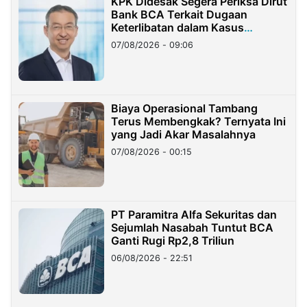
KPK Didesak Segera Periksa Dirut
Bank BCA Terkait Dugaan
Keterlibatan dalam Kasus
Hilangnya Dana Nasabah Rp2,58
07/08/2026 - 09:06
Miliar
Biaya Operasional Tambang
Terus Membengkak? Ternyata Ini
yang Jadi Akar Masalahnya
07/08/2026 - 00:15
PT Paramitra Alfa Sekuritas dan
Sejumlah Nasabah Tuntut BCA
Ganti Rugi Rp2,8 Triliun
06/08/2026 - 22:51