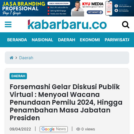
BERANDA
NASIONAL
DAERAH
EKONOMI
PARIWISATA
Informasi
KabarbaruTV
Kirim
Tentang
Daerah
Iklan
Berita
Kami
DAERAH
Berita
Forsemashi Gelar Diskusi Publik
Nasional
International
Olahraga
Entertainment
Daerah
Pariwisata
Kuliner
Kolom
Virtual : Menyoal Wacana
Penundaan Pemilu 2024, Hingga
Penambahan Masa Jabatan
Network
Presiden
PT
TREETAN
09/04/2022
|
|
0
views