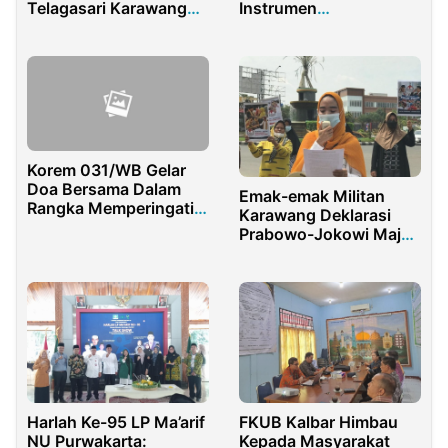
Telagasari Karawang
Instrumen
Masih Hidup
Pembangunan di Rapat
ASKAB PSSI Bone
Bolango
Korem 031/WB Gelar
Doa Bersama Dalam
Emak-emak Militan
Rangka Memperingati
Karawang Deklarasi
Hari Juang TNI AD
Prabowo-Jokowi Maju
Pilpres 2024
Harlah Ke-95 LP Ma’arif
FKUB Kalbar Himbau
NU Purwakarta:
Kepada Masyarakat