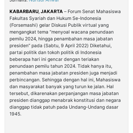
KABARBARU
,
JAKARTA
– Forum Senat Mahasiswa
©
Fakultas Syariah dan Hukum Se-Indonesia
Kabarbaru.co
-
(Forsemashi) gelar Diskusi Publik virtual yang
2026
mengangkat tema “menyoal wacana penundaan
pemilu 2024, hingga penambahan masa jabatan
PT.
presiden” pada (Sabtu, 9 April 2022) Diketahui,
Kabarbaru
Media
partai politik dan tokoh politik di Indonesia
Holding
beberapa hari ini gencar dengan teriakan
penundaan pemilu tahun 2024. Tidak hanya itu,
penambahan masa jabatan presiden juga menjadi
perbincangan. Sehingga dengan hal ini, Mahasiswa
dan masyarakat banyak yang turun ke jalan. Hal
tersebut, dikarenakan perpanjangan masa jabatan
presiden dianggap menabrak konstitusi dan negara
dianggap tidak patuh pada Undang-Undang dasar
1945.