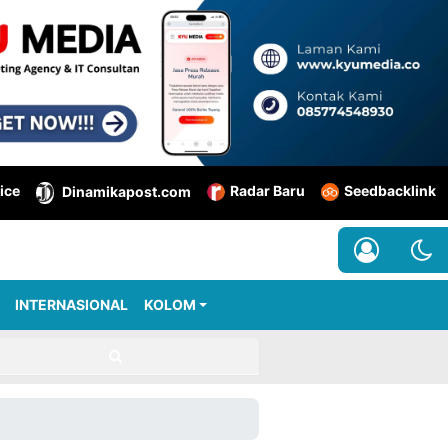
ice
Radar Baru
Seedbacklink
Dinamikapost.com
INTERNASIONAL
KOLOM