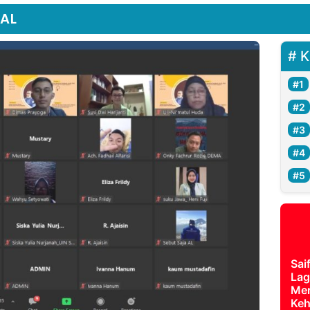
UAL
K
Sai
Lag
Mer
Keh