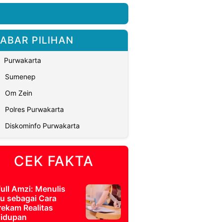
ABAR PILIHAN
Purwakarta
Sumenep
Om Zein
Polres Purwakarta
Diskominfo Purwakarta
CEK FAKTA
full Amzi: Menulis
u sebagai Cara
ekam Realitas
idupan