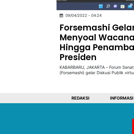
09/04/2022 - 04:24
©
Kabarbaru.co
Forsemashi Gelar 
-
2026
Menyoal Wacana 
Hingga Penamba
PT.
Kabarbaru
Presiden
Media
Holding
KABARBARU, JAKARTA – Forum Senat 
(Forsemashi) gelar Diskusi Publik vir
REDAKSI
INFORMASI