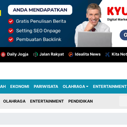
Daily Jogja
Jalan Rakyat
Idealita News
Kita Not
RAH
EKONOMI
PARIWISATA
OLAHRAGA
ENTERTAINMENT
OLAHRAGA
ENTERTAINMENT
PENDIDIKAN