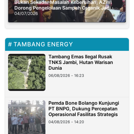
Bukan Sekadar Masalah Kebersihan, AZWI
Dorong Pengelolaan Sampah Organik Jadi
Solusi Krisis Iklim
04/07/2026
TAMBANG ENERGY
Tambang Emas Ilegal Rusak
TNKS Jambi, Hutan Warisan
Dunia
06/08/2026 - 16:23
Pemda Bone Bolango Kunjungi
PT BNPG, Dukung Percepatan
Operasional Fasilitas Strategis
04/08/2026 - 14:20