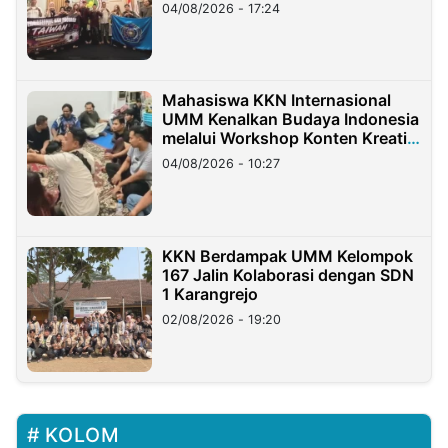
Migran Indonesia di Taiwan
04/08/2026 - 17:24
Mahasiswa KKN Internasional
UMM Kenalkan Budaya Indonesia
melalui Workshop Konten Kreatif
di Taiwan
04/08/2026 - 10:27
KKN Berdampak UMM Kelompok
167 Jalin Kolaborasi dengan SDN
1 Karangrejo
02/08/2026 - 19:20
KOLOM