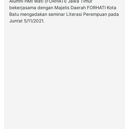
Alumni HMI Wati (FORHATI) Jawa Timur
bekerjasama dengan Majelis Daerah FORHATI Kota
Batu mengadakan seminar Literasi Perempuan pada
©
Kabarbaru.co
Jum’at 5/11/2021.
-
2026
PT.
Kabarbaru
Media
Holding