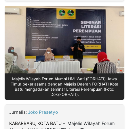
MULTIMEDIA
INDONESIA
Partner
Insight
Suara
Lens
Daily
Jalan
Idealita
Kita
Radar
Seedbacklink
NTB
Time
IDN
Jogja
Rakyat
News
Notice
Baru
Follow
Kabarbaru
Majelis Wilayah Forum Alumni HMI Wati (FORHATI) Jawa
Timur bekerjasama dengan Majelis Daerah FORHATI Kota
Batu mengadakan seminar Literasi Perempuan (Foto:
Dok/FORHATI).
Jurnalis:
Joko Prasetyo
KABARBARU, KOTA BATU
– Majelis Wilayah Forum