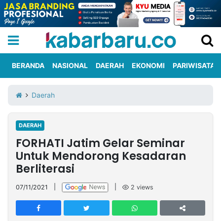
BERANDA
NASIONAL
DAERAH
EKONOMI
PARIWISATA
Informasi
KabarbaruTV
Kirim
Tentang
Daerah
Iklan
Berita
Kami
DAERAH
Berita
FORHATI Jatim Gelar Seminar
Nasional
International
Olahraga
Entertainment
Daerah
Pariwisata
Kuliner
Kolom
Untuk Mendorong Kesadaran
Berliterasi
Network
07/11/2021
|
|
2
views
PT
TREETAN