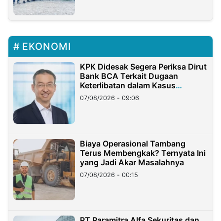
EKONOMI
KPK Didesak Segera Periksa Dirut
Bank BCA Terkait Dugaan
Keterlibatan dalam Kasus
Hilangnya Dana Nasabah Rp2,58
07/08/2026 - 09:06
Miliar
Biaya Operasional Tambang
Terus Membengkak? Ternyata Ini
yang Jadi Akar Masalahnya
07/08/2026 - 00:15
PT Paramitra Alfa Sekuritas dan