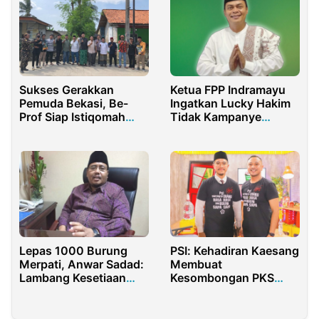
Sukses Gerakkan
Ketua FPP Indramayu
Pemuda Bekasi, Be-
Ingatkan Lucky Hakim
Prof Siap Istiqomah
Tidak Kampanye
Lakukan Kegiatan
Provokatif, Ajak Adu
Peduli
Gagasan dan
Tunjukkan Prestasi
Lepas 1000 Burung
PSI: Kehadiran Kaesang
Merpati, Anwar Sadad:
Membuat
Lambang Kesetiaan
Kesombongan PKS
Gerindra Pada Rakyat
Depok Menurun