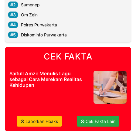
Sumenep
Om Zein
Polres Purwakarta
Diskominfo Purwakarta
CEK FAKTA
Saifull Amzi: Menulis Lagu
sebagai Cara Merekam Realitas
Kehidupan
Laporkan Hoaks
Cek Fakta Lain