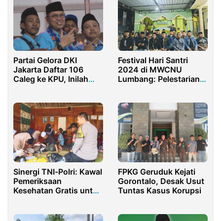
Partai Gelora DKI
Festival Hari Santri
Jakarta Daftar 106
2024 di MWCNU
Caleg ke KPU, Inilah
Lumbang: Pelestarian
Misi Besarnya
Tradisi dan Ukhuwah
Sinergi TNI-Polri: Kawal
FPKG Geruduk Kejati
Pemeriksaan
Gorontalo, Desak Usut
Kesehatan Gratis untuk
Tuntas Kasus Korupsi
Santri di Purwakarta