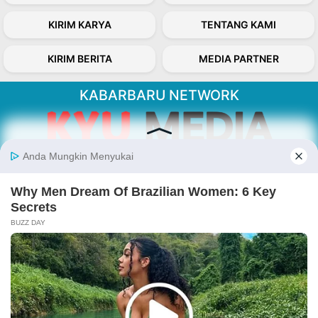
KIRIM KARYA
TENTANG KAMI
KIRIM BERITA
MEDIA PARTNER
KABARBARU NETWORK
About Our Kabarbaru.co
Kabarbaru.co menyajikan berita aktual dan
inspiratif dari sudut pandang berbaik sangka
serta terverifikasi dari sumber yang tepat.
Follow Kabarbaru