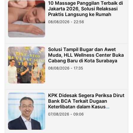
10 Massage Panggilan Terbaik di
Jakarta 2026, Solusi Relaksasi
Praktis Langsung ke Rumah
08/08/2026 - 22:56
Solusi Tampil Bugar dan Awet
Muda, HLL Wellness Center Buka
Cabang Baru di Kota Surabaya
08/08/2026 - 17:35
KPK Didesak Segera Periksa Dirut
Bank BCA Terkait Dugaan
Keterlibatan dalam Kasus
Hilangnya Dana Nasabah Rp2,58
07/08/2026 - 09:06
Miliar