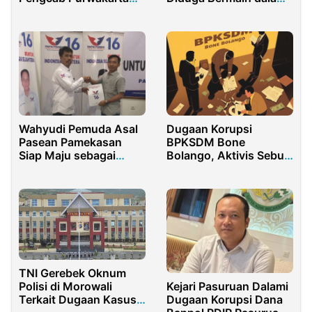
Jadi Sorotan
Skandal Rp500 Miliar
Wahyudi Pemuda Asal
Dugaan Korupsi
Pasean Pamekasan
BPKSDM Bone
Siap Maju sebagai
Bolango, Aktivis Sebut
Caleg Dapil 3
Bupati Lama Bisa
Pamekasan
Terseret
TNI Gerebek Oknum
Polisi di Morowali
Kejari Pasuruan Dalami
Terkait Dugaan Kasus
Dugaan Korupsi Dana