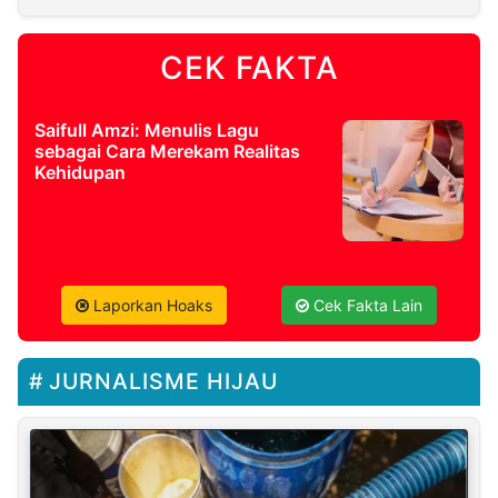
CEK FAKTA
Saifull Amzi: Menulis Lagu
sebagai Cara Merekam Realitas
Kehidupan
Laporkan Hoaks
Cek Fakta Lain
JURNALISME HIJAU