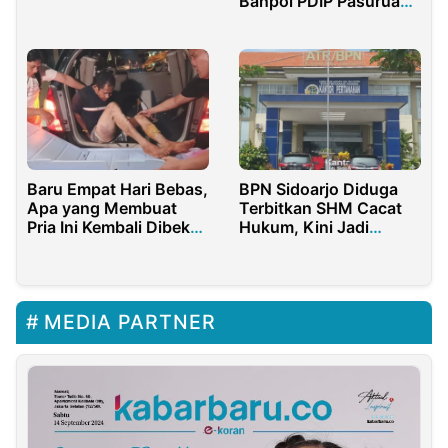
Narkoba, Polda Sulteng
Banpol PDIP Pasuruan
Buka Suara
Rp1,9 Miliar
Baru Empat Hari Bebas,
BPN Sidoarjo Diduga
Apa yang Membuat
Terbitkan SHM Cacat
Pria Ini Kembali Dibekuk
Hukum, Kini Jadi
Polisi?
Sorotan Publik
MEDIA PARTNER