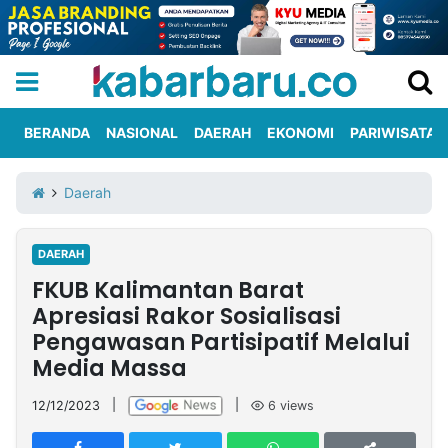
BERANDA
NASIONAL
DAERAH
EKONOMI
PARIWISATA
Informasi
KabarbaruTV
Kirim
Tentang
Daerah
Iklan
Berita
Kami
DAERAH
Berita
FKUB Kalimantan Barat
Nasional
International
Olahraga
Entertainment
Daerah
Pariwisata
Kuliner
Kolom
Apresiasi Rakor Sosialisasi
Pengawasan Partisipatif Melalui
Media Massa
Network
12/12/2023
|
|
6
views
PT
TREETAN