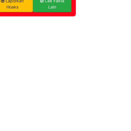
Laporkan
Cek Fakta
Hoaks
Lain