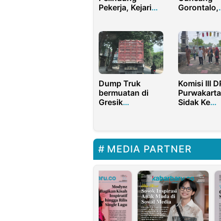
Pekerja, Kejari
Gorontalo,
Bone Bolango
BMKG: Tid
Sasar Seluruh
Berpotensi
Desa
Tsunami
Dump Truk
Komisi III 
bermuatan di
Purwakarta
Gresik
Sidak Ke
Berkeliaran
Sejumlah F
Tanpa Penutup
Ini
Penjelasan
MEDIA PARTNER