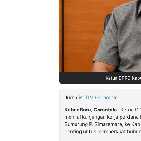
©
Kabarbaru.co
-
2026
PT.
Kabarbaru
Media
Holding
Ketua DPRD Kabu
Jurnalis:
TIM Gorontalo
Kabar Baru, Gorontalo–
Ketua DP
menilai kunjungan kerja perdana 
Sumurung P. Simaremare, ke Ka
penting untuk memperkuat hubung