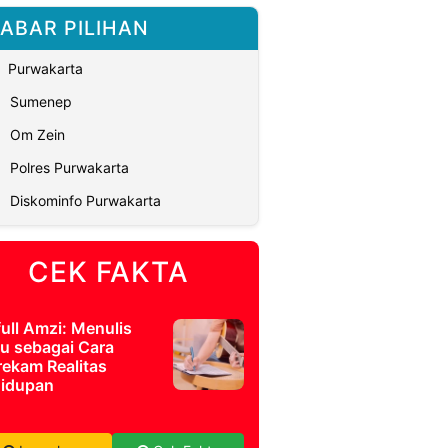
ABAR PILIHAN
Purwakarta
Sumenep
Om Zein
Polres Purwakarta
Diskominfo Purwakarta
CEK FAKTA
full Amzi: Menulis
u sebagai Cara
ekam Realitas
idupan