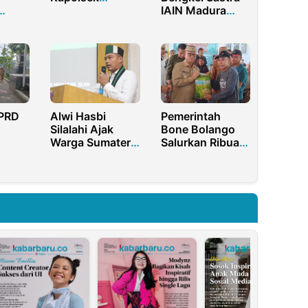
IAIN Madura
Rambah Polres
ak
Sukses Gelar
Rokan Hulu
Pena Ramadhan
Berlangsung
2023
Khidmat
DPRD
Alwi Hasbi
Pemerintah
Silalahi Ajak
Bone Bolango
Warga Sumatera
Salurkan Ribuan
asum,
Utara
Ton Bantuan
Semarakkan
Pangan dan
nya
Event F1H20
Benih
Danau Toba