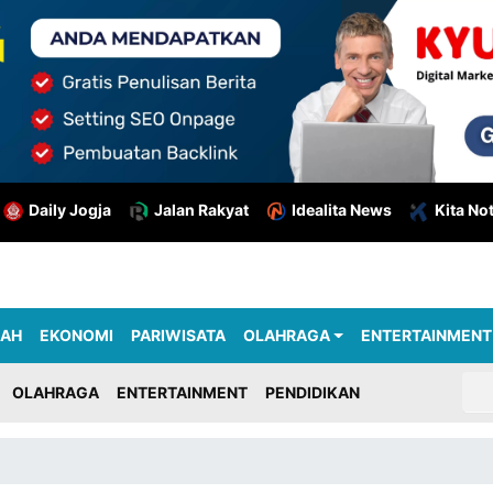
Daily Jogja
Jalan Rakyat
Idealita News
Kita No
RAH
EKONOMI
PARIWISATA
OLAHRAGA
ENTERTAINMENT
OLAHRAGA
ENTERTAINMENT
PENDIDIKAN