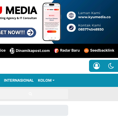
tice
Radar Baru
Seedbacklink
Dinamikapost.com
INTERNASIONAL
KOLOM