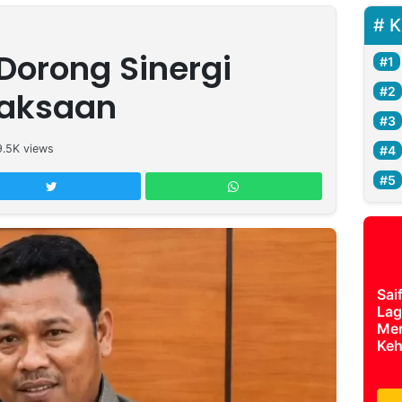
K
Dorong Sinergi
jaksaan
9.5K
views
Sai
Lag
Mer
Keh