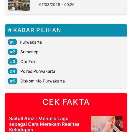
07/08/2026 - 00:26
KABAR PILIHAN
Purwakarta
Sumenep
Om Zein
Polres Purwakarta
Diskominfo Purwakarta
CEK FAKTA
Saifull Amzi: Menulis Lagu
sebagai Cara Merekam Realitas
Kehidupan