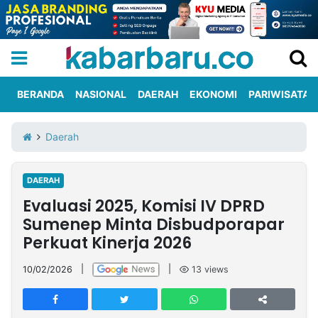
BERANDA
NASIONAL
DAERAH
EKONOMI
PARIWISATA
Informasi
KabarbaruTV
Kirim
Tentang
Daerah
Iklan
Berita
Kami
DAERAH
Berita
Evaluasi 2025, Komisi IV DPRD
Nasional
International
Olahraga
Entertainment
Daerah
Pariwisata
Kuliner
Kolom
Sumenep Minta Disbudporapar
Perkuat Kinerja 2026
Network
10/02/2026
|
|
13
views
PT
TREETAN