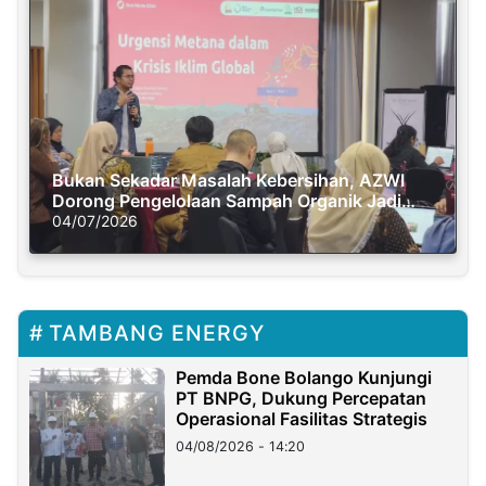
Bukan Sekadar Masalah Kebersihan, AZWI
Dorong Pengelolaan Sampah Organik Jadi
Solusi Krisis Iklim
04/07/2026
TAMBANG ENERGY
Pemda Bone Bolango Kunjungi
PT BNPG, Dukung Percepatan
Operasional Fasilitas Strategis
04/08/2026 - 14:20