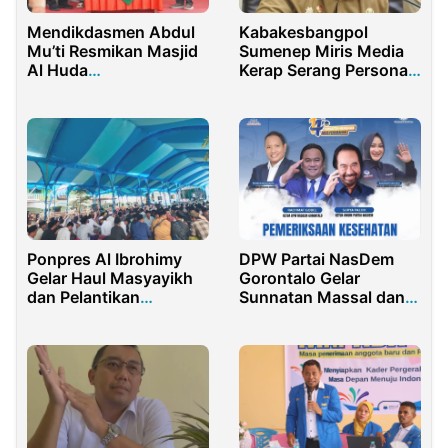
Kabakesbangpol
Mendikdasmen Abdul
Sumenep Miris Media
Mu’ti Resmikan Masjid
Kerap Serang Personal
Al Huda
Pejabat
Muhammadiyah di
Burneh
Ponpres Al Ibrohimy
DPW Partai NasDem
Gelar Haul Masyayikh
Gorontalo Gelar
dan Pelantikan
Sunnatan Massal dan
Pengurus ILMY Periode
Cek Kesehatan Gratis
2026–2031
di Momen HUT ke-14