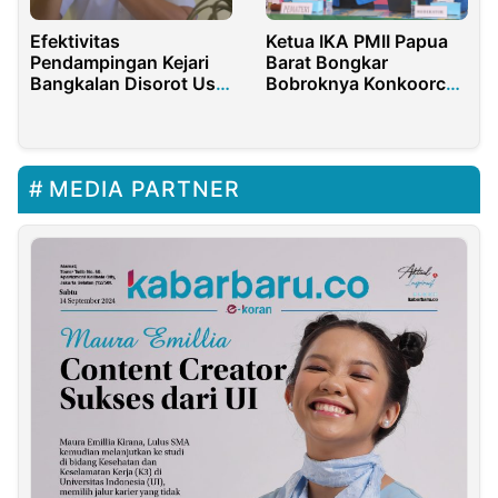
Efektivitas
Ketua IKA PMII Papua
Pendampingan Kejari
Barat Bongkar
Bangkalan Disorot Usai
Bobroknya Konkoorcab
Proyek Puskesmas
PKC di Sorong: Sarat
Burneh Tak Capai
Kepentingan, Langgar
Target
AD/ART
MEDIA PARTNER