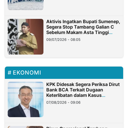
Aktivis Ingatkan Bupati Sumenep,
Segera Stop Tambang Galian C
Sebelum Makam Asta Tinggi
Longsor
09/07/2026 - 08:05
EKONOMI
KPK Didesak Segera Periksa Dirut
Bank BCA Terkait Dugaan
Keterlibatan dalam Kasus
Hilangnya Dana Nasabah Rp2,58
07/08/2026 - 09:06
Miliar