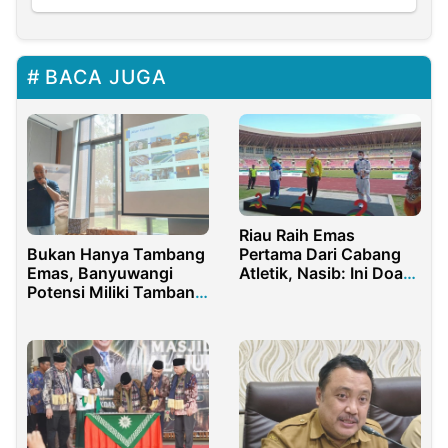
BACA JUGA
Riau Raih Emas
Bukan Hanya Tambang
Pertama Dari Cabang
Emas, Banyuwangi
Atletik, Nasib: Ini Doa
Potensi Miliki Tambang
Seluruh Masyarakat
Tembaga Terbesar ke
Riau
Tiga Indonesia