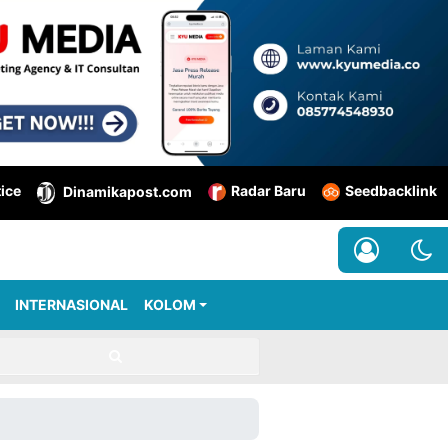
tice
Radar Baru
Seedbacklink
Dinamikapost.com
INTERNASIONAL
KOLOM