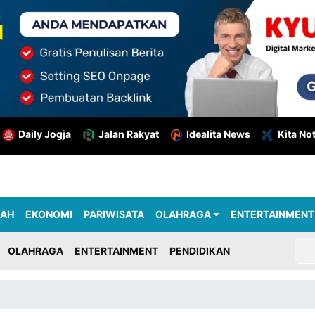
Daily Jogja
Jalan Rakyat
Idealita News
Kita No
RAH
EKONOMI
PARIWISATA
OLAHRAGA
ENTERTAINMENT
OLAHRAGA
ENTERTAINMENT
PENDIDIKAN