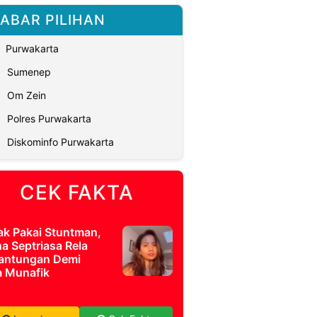
ABAR PILIHAN
Purwakarta
Sumenep
Om Zein
Polres Purwakarta
Diskominfo Purwakarta
CEK FAKTA
ak Pakai Stuntman,
a Septriasa Rela
antungan Demi
m Munafik