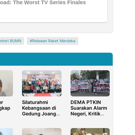
nteri BUMN
Relawan Raket Merdeka
er
Silaturahmi
DEMA PTKIN
gkap
Kebangsaan di
Suarakan Alarm
Gedung Joang
Negeri, Kritik
’45 Kokohkan
Krisis Ekologi
tum
Persatuan
hingga
Bangsa
Pelemahan