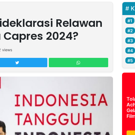
K
Dideklarasi Relawan
u Capres 2024?
2
views
Tol
Ach
Gel
Fil