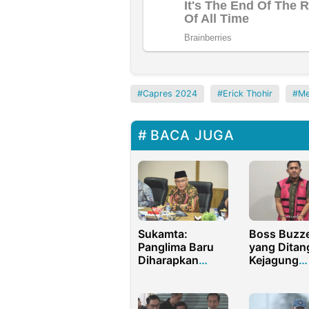
Capres 2024
Erick Thohir
Me
BACA JUGA
Boss Buzz
Sukamta:
yang Ditan
Panglima Baru
Kejagung
Diharapkan
Ternyata
Lakukan
Mantan Ke
Pengamanan
HMI
Kuat di Laut