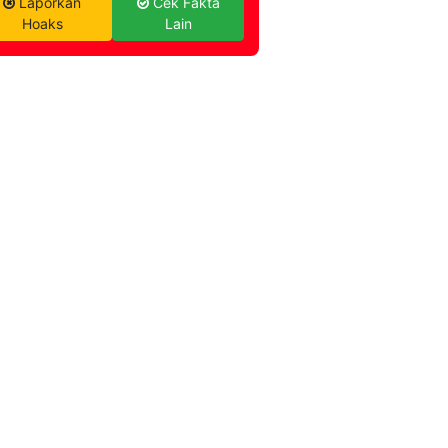
Laporkan
Cek Fakta
Hoaks
Lain