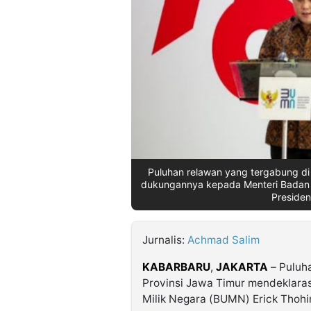
©
Kabarbaru.co
-
2026
PT.
Kabarbaru
Media
Holding
Puluhan relawan yang tergabung di
dukungannya kepada Menteri Badan U
Presiden
Jurnalis:
Achmad Salim
KABARBARU
,
JAKARTA
– Puluh
Provinsi Jawa Timur mendeklara
Milik Negara (BUMN) Erick Thohir