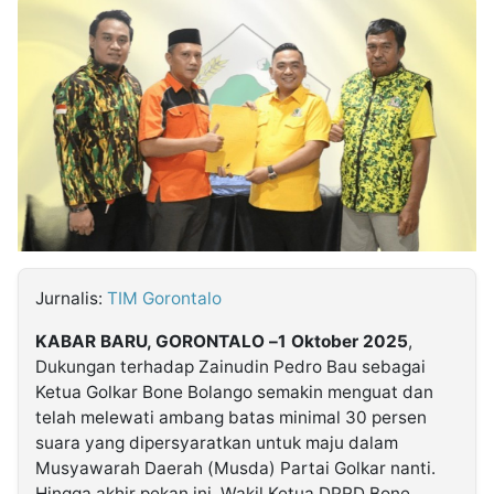
MULTIMEDIA
INDONESIA
Partner
Insight
Suara
Lens
Daily
Jalan
Idealita
Kita
Dinamikapost.com
Radar
Seedbacklink
NTB
Time
IDN
Jogja
Rakyat
News
Notice
Baru
Follow
Kabarbaru
Jurnalis:
TIM Gorontalo
KABAR BARU, GORONTALO –1 Oktober 2025
,
Dukungan terhadap Zainudin Pedro Bau sebagai
Ketua Golkar Bone Bolango semakin menguat dan
telah melewati ambang batas minimal 30 persen
suara yang dipersyaratkan untuk maju dalam
Musyawarah Daerah (Musda) Partai Golkar nanti.
Hingga akhir pekan ini, Wakil Ketua DPRD Bone