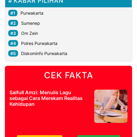
KABAR PILIHAN
Purwakarta
Sumenep
Om Zein
Polres Purwakarta
Diskominfo Purwakarta
CEK FAKTA
Saifull Amzi: Menulis Lagu
sebagai Cara Merekam Realitas
Kehidupan