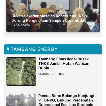
Bukan Sekadar Masalah Kebersihan, AZWI
Dorong Pengelolaan Sampah Organik Jadi
Solusi Krisis Iklim
04/07/2026
TAMBANG ENERGY
Tambang Emas Ilegal Rusak
TNKS Jambi, Hutan Warisan
Dunia
06/08/2026 - 16:23
Pemda Bone Bolango Kunjungi
PT BNPG, Dukung Percepatan
Operasional Fasilitas Strategis