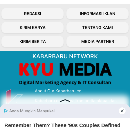
REDAKSI
INFORMASI IKLAN
KIRIM KARYA
TENTANG KAMI
KIRIM BERITA
MEDIA PARTNER
KABARBARU NETWORK
About Our Kabarbaru.co
Kabarbaru.co menyajikan berita aktual dan
inspiratif dari sudut pandang berbaik sangka
serta terverifikasi dari sumber yang tepat.
Follow Kabarbaru