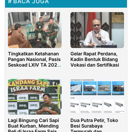
BACA JUGA
Gelar Rapat Perdana,
Tingkatkan Ketahanan
Kadin Bentuk Bidang
Pangan Nasional, Pasis
Vokasi dan Sertifikasi
Seskoad LXIV TA 2024
Berkolaborasi dengan
DKUPP Purwakarta
Lagi Bingung Cari Sapi
Dua Putra Petir, Toko
Buat Kurban, Mending
Besi Surabaya
Beli di Israa Farm Saja
Termurah dan