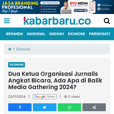
BERANDA
NASIONAL
DAERAH
EKONOMI
PARIWISATA
Informasi
KabarbaruTV
Kirim
Tentang
Ekonomi
Iklan
Berita
Kami
EKONOMI
Berita
Dua Ketua Organisasi Jurnalis
Nasional
International
Olahraga
Entertainment
Daerah
Pariwisata
Kuliner
Kolom
Angkat Bicara, Ada Apa di Balik
Media Gathering 2024?
Network
22/11/2024
|
|
5
views
PT
TREETAN