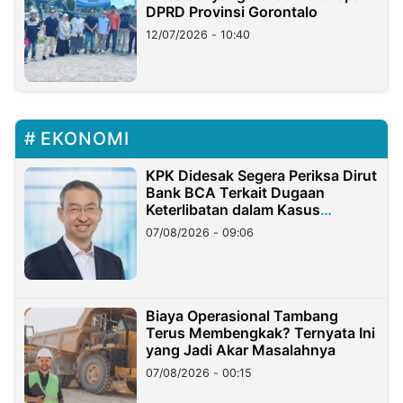
DPRD Provinsi Gorontalo
12/07/2026 - 10:40
EKONOMI
KPK Didesak Segera Periksa Dirut
Bank BCA Terkait Dugaan
Keterlibatan dalam Kasus
Hilangnya Dana Nasabah Rp2,58
07/08/2026 - 09:06
Miliar
Biaya Operasional Tambang
Terus Membengkak? Ternyata Ini
yang Jadi Akar Masalahnya
07/08/2026 - 00:15