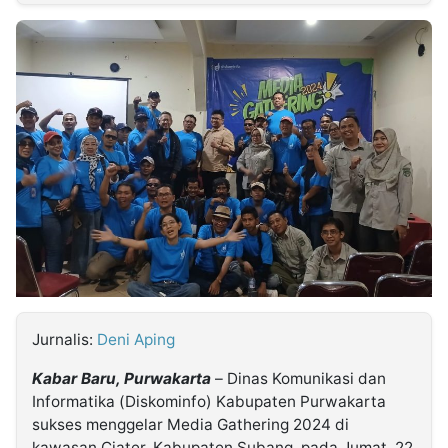
MULTIMEDIA
INDONESIA
Partner
Insight
Suara
Lens
Daily
Jalan
Idealita
Kita
Radar
Seedbacklink
NTB
Time
IDN
Jogja
Rakyat
News
Notice
Baru
Follow
Kabarbaru
Jurnalis:
Deni Aping
Kabar Baru, Purwakarta
– Dinas Komunikasi dan
Informatika (Diskominfo) Kabupaten Purwakarta
sukses menggelar Media Gathering 2024 di
kawasan Ciater, Kabupaten Subang, pada Jumat, 22