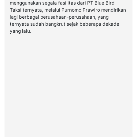
menggunakan segala fasilitas dari PT Blue Bird
Taksi ternyata, melalui Purnomo Prawiro mendirikan
©
lagi berbagai perusahaan-perusahaan, yang
Kabarbaru.co
-
ternyata sudah bangkrut sejak beberapa dekade
2026
yang lalu.
PT.
Kabarbaru
Media
Holding