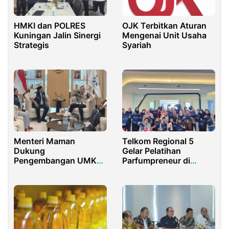
HMKI dan POLRES
OJK Terbitkan Aturan
Kuningan Jalin Sinergi
Mengenai Unit Usaha
Strategis
Syariah
Menteri Maman
Telkom Regional 5
Dukung
Gelar Pelatihan
Pengembangan UMKM
Parfumpreneur di
Jakarta Dimotori
Makassar, Dorong
Karang Taruna DKI
Wirausaha Kreatif di
Industri Parfum