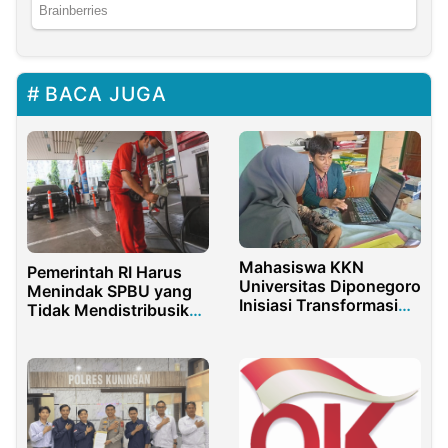
BACA JUGA
Mahasiswa KKN
Pemerintah RI Harus
Universitas Diponegoro
Menindak SPBU yang
Inisiasi Transformasi
Tidak Mendistribusikan
Digital Perpustakaan di
Pertalite
MI Muhammadiyah
Krendowahono