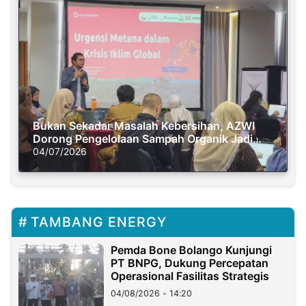
Bukan Sekadar Masalah Kebersihan, AZWI
Dorong Pengelolaan Sampah Organik Jadi
Solusi Krisis Iklim
04/07/2026
TAMBANG ENERGY
Pemda Bone Bolango Kunjungi
PT BNPG, Dukung Percepatan
Operasional Fasilitas Strategis
04/08/2026 - 14:20