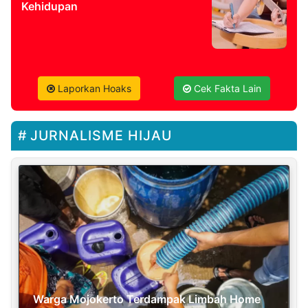
Kehidupan
Laporkan Hoaks
Cek Fakta Lain
JURNALISME HIJAU
Warga Mojokerto Terdampak Limbah Home