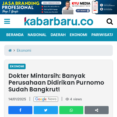
BERANDA
NASIONAL
DAERAH
EKONOMI
PARIWISATA
Informasi
KabarbaruTV
Kirim
Tentang
Ekonomi
Iklan
Berita
Kami
EKONOMI
Berita
Dokter Mintarsih: Banyak
Nasional
International
Olahraga
Entertainment
Daerah
Pariwisata
Kuliner
Kolom
Perusahaan Didirikan Purnomo
Sudah Bangkrut!
Network
14/01/2025
|
|
4
views
PT
TREETAN