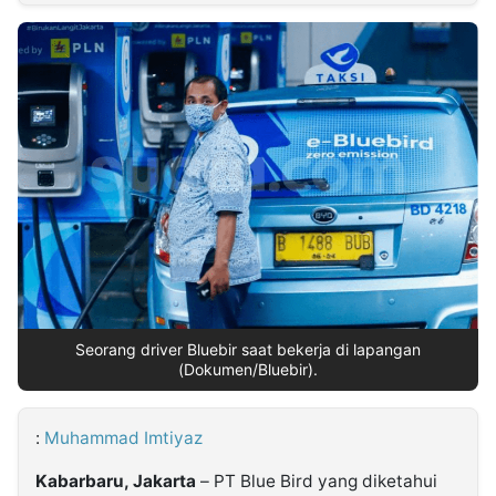
MULTIMEDIA
INDONESIA
Partner
Insight
Suara
Lens
Daily
Jalan
Idealita
Kita
Dinamikapost.com
Radar
Seedbacklink
NTB
Time
IDN
Jogja
Rakyat
News
Notice
Baru
Follow
Kabarbaru
Seorang driver Bluebir saat bekerja di lapangan
(Dokumen/Bluebir).
:
Muhammad Imtiyaz
Kabarbaru, Jakarta
– PT Blue Bird yang diketahui