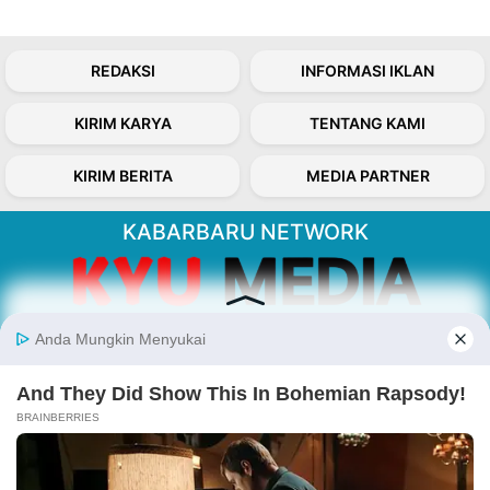
REDAKSI
INFORMASI IKLAN
KIRIM KARYA
TENTANG KAMI
KIRIM BERITA
MEDIA PARTNER
KABARBARU NETWORK
About Our Kabarbaru.co
Kabarbaru.co menyajikan berita aktual dan
inspiratif dari sudut pandang berbaik sangka
serta terverifikasi dari sumber yang tepat.