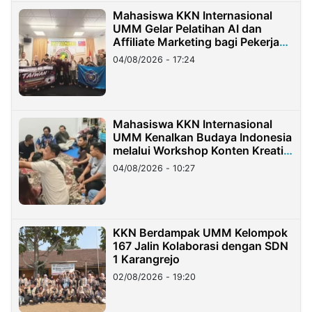
Mahasiswa KKN Internasional
UMM Gelar Pelatihan AI dan
Affiliate Marketing bagi Pekerja
Migran Indonesia di Taiwan
04/08/2026 - 17:24
Mahasiswa KKN Internasional
UMM Kenalkan Budaya Indonesia
melalui Workshop Konten Kreatif
di Taiwan
04/08/2026 - 10:27
KKN Berdampak UMM Kelompok
167 Jalin Kolaborasi dengan SDN
1 Karangrejo
02/08/2026 - 19:20