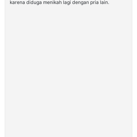
karena diduga menikah lagi dengan pria lain.
©
Kabarbaru.co
-
2026
PT.
Kabarbaru
Media
Holding