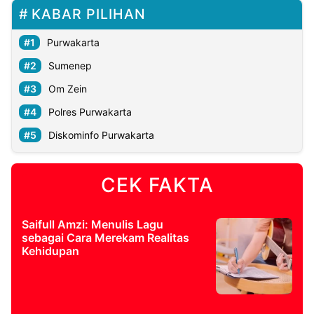
KABAR PILIHAN
Purwakarta
Sumenep
Om Zein
Polres Purwakarta
Diskominfo Purwakarta
CEK FAKTA
Saifull Amzi: Menulis Lagu
sebagai Cara Merekam Realitas
Kehidupan