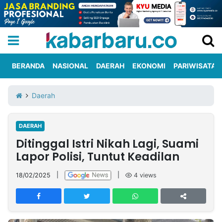
BERANDA
NASIONAL
DAERAH
EKONOMI
PARIWISATA
Informasi
KabarbaruTV
Kirim
Tentang
Daerah
Iklan
Berita
Kami
DAERAH
Berita
Ditinggal Istri Nikah Lagi, Suami
Nasional
International
Olahraga
Entertainment
Daerah
Pariwisata
Kuliner
Kolom
Lapor Polisi, Tuntut Keadilan
18/02/2025
|
|
4
views
Network
PT
TREETAN