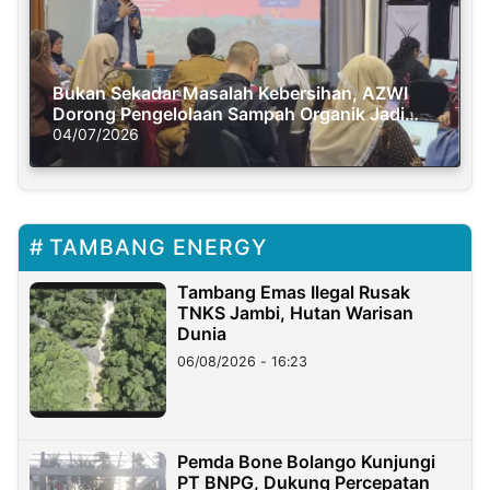
Bukan Sekadar Masalah Kebersihan, AZWI
Dorong Pengelolaan Sampah Organik Jadi
Solusi Krisis Iklim
04/07/2026
TAMBANG ENERGY
Tambang Emas Ilegal Rusak
TNKS Jambi, Hutan Warisan
Dunia
06/08/2026 - 16:23
Pemda Bone Bolango Kunjungi
PT BNPG, Dukung Percepatan