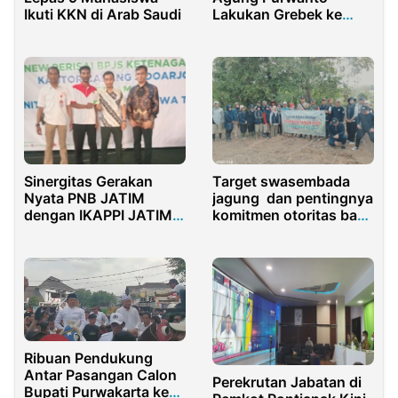
Ikuti KKN di Arab Saudi
Lakukan Grebek ke
Desa-Desa Menangkan
Pasangan AMIN
Sinergitas Gerakan
Target swasembada
Nyata PNB JATIM
jagung dan pentingnya
dengan IKAPPI JATIM
komitmen otoritas bagi
Gelar Sosialisasi
kemajuan pertanian
Pelatihan Agen Perisai
Ribuan Pendukung
Antar Pasangan Calon
Perekrutan Jabatan di
Bupati Purwakarta ke