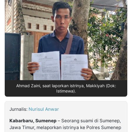
MULTIMEDIA
INDONESIA
Partner
Insight
Suara
Lens
Daily
Jalan
Idealita
Kita
Dinamikapost.com
Radar
Seedbacklink
NTB
Time
IDN
Jogja
Rakyat
News
Notice
Baru
Follow
Kabarbaru
Ahmad Zaini, saat laporkan istrinya, Makkiyah (Dok:
Istimewa).
Jurnalis:
Nurisul Anwar
Kabarbaru, Sumenep
– Seorang suami di Sumenep,
Jawa Timur, melaporkan istrinya ke Polres Sumenep