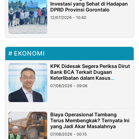
Investasi yang Sehat di Hadapan
DPRD Provinsi Gorontalo
12/07/2026 - 10:40
EKONOMI
KPK Didesak Segera Periksa Dirut
Bank BCA Terkait Dugaan
Keterlibatan dalam Kasus
Hilangnya Dana Nasabah Rp2,58
07/08/2026 - 09:06
Miliar
Biaya Operasional Tambang
Terus Membengkak? Ternyata Ini
yang Jadi Akar Masalahnya
07/08/2026 - 00:15