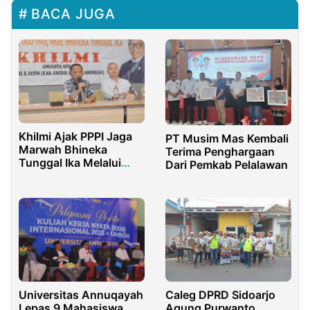
BACA JUGA
Khilmi Ajak PPPI Jaga
PT Musim Mas Kembali
Marwah Bhineka
Terima Penghargaan
Tunggal Ika Melalui
Dari Pemkab Pelalawan
Sosialisasi 4 Pilar MPR
RI
Universitas Annuqayah
Caleg DPRD Sidoarjo
Lepas 9 Mahasiswa
Agung Purwanto