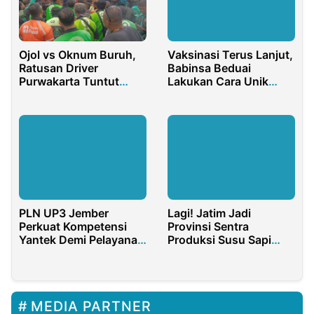
Ojol vs Oknum Buruh,
Vaksinasi Terus Lanjut,
Ratusan Driver
Babinsa Beduai
Purwakarta Tuntut
Lakukan Cara Unik
Keadilan ke Polres
Jemput Warga
PLN UP3 Jember
Lagi! Jatim Jadi
Perkuat Kompetensi
Provinsi Sentra
Yantek Demi Pelayanan
Produksi Susu Sapi
Prima Berbasis Nilai
Tertinggi Nasional
Pancasila
MEDIA PARTNER