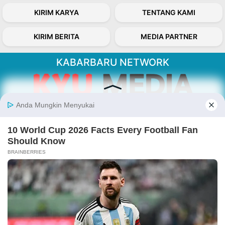
KIRIM KARYA
TENTANG KAMI
KIRIM BERITA
MEDIA PARTNER
KABARBARU NETWORK
About Our Kabarbaru.co
Kabarbaru.co menyajikan berita aktual dan
inspiratif dari sudut pandang berbaik sangka
serta terverifikasi dari sumber yang tepat.
Follow Kabarbaru