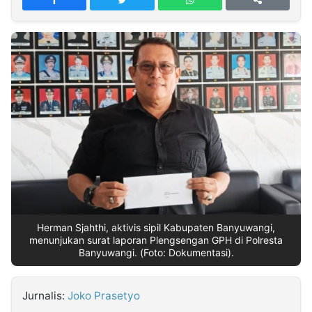
MULTIMEDIA
INDONESIA
Partner
Insight
Suara
Lens
Daily
Jalan
Idealita
Kita
Dinamikapost.com
Radar
Seedbacklink
NTB
Time
IDN
Jogja
Rakyat
News
Notice
Baru
Follow
Kabarbaru
Herman Sjahthi, aktivis sipil Kabupaten Banyuwangi,
menunjukan surat laporan Plengsengan GPH di Polresta
Banyuwangi. (Foto: Dokumentasi).
Jurnalis:
Joko Prasetyo