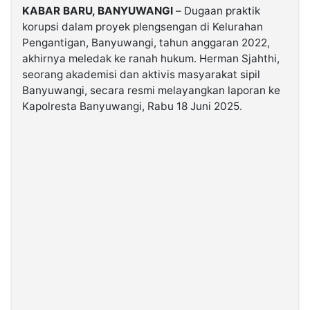
KABAR BARU, BANYUWANGI
– Dugaan praktik
korupsi dalam proyek plengsengan di Kelurahan
©
Pengantigan, Banyuwangi, tahun anggaran 2022,
Kabarbaru.co
-
akhirnya meledak ke ranah hukum. Herman Sjahthi,
2026
seorang akademisi dan aktivis masyarakat sipil
Banyuwangi, secara resmi melayangkan laporan ke
PT.
Kapolresta Banyuwangi, Rabu 18 Juni 2025.
Kabarbaru
Media
Holding