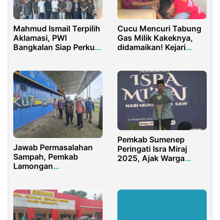
Mahmud Ismail Terpilih
Cucu Mencuri Tabung
Aklamasi, PWI
Gas Milik Kakeknya,
Bangkalan Siap Perkuat
didamaikan! Kejari
Literasi Media dan
Tolitoli Tempuh
Perangi Hoaks
Restorative Justice
Pemkab Sumenep
Jawab Permasalahan
Peringati Isra Miraj
Sampah, Pemkab
2025, Ajak Warga
Lamongan
Tingkatkan Keimanan
Kembangkan
SAMTAKU