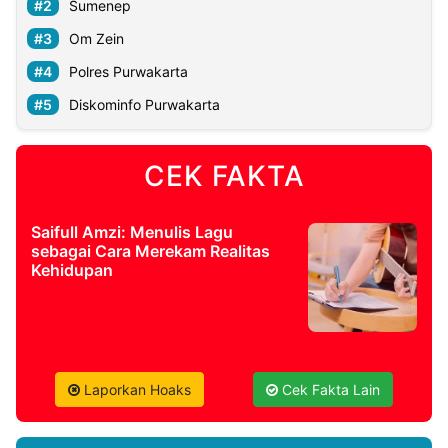
Sumenep
Om Zein
Polres Purwakarta
Diskominfo Purwakarta
CEK FAKTA
Saifull Amzi: Menulis Lagu
sebagai Cara Merekam Realitas
Kehidupan
Laporkan Hoaks
Cek Fakta Lain