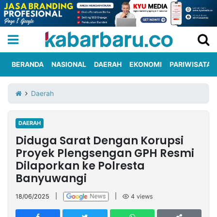
BERANDA
NASIONAL
DAERAH
EKONOMI
PARIWISATA
Informasi
KabarbaruTV
Kirim
Tentang
Daerah
Iklan
Berita
Kami
DAERAH
Berita
Diduga Sarat Dengan Korupsi
Nasional
International
Olahraga
Entertainment
Daerah
Pariwisata
Kuliner
Kolom
Proyek Plengsengan GPH Resmi
Dilaporkan ke Polresta
Banyuwangi
Network
18/06/2025
|
|
4
views
PT
TREETAN