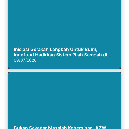
Inisiasi Gerakan Langkah Untuk Bumi,
Indofood Hadirkan Sistem Pilah Sampah di
Semasa Piknik
09/07/2026
Bukan Sekadar Masalah Kebersihan, AZWI