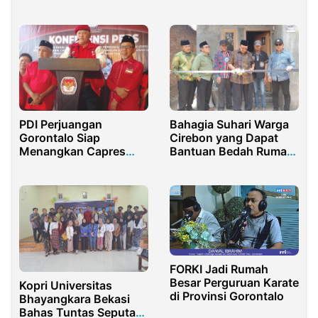
Irnakulata
Generasi
PDI Perjuangan
Bahagia Suhari Warga
Gorontalo Siap
Cirebon yang Dapat
Menangkan Capres
Bantuan Bedah Rumah
Ganjar Pranowo
dari Dedi Wahidi
FORKI Jadi Rumah
Besar Perguruan Karate
Kopri Universitas
di Provinsi Gorontalo
Bhayangkara Bekasi
Bahas Tuntas Seputar