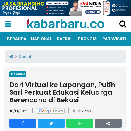
BERANDA
NASIONAL
DAERAH
EKONOMI
PARIWISATA
Informasi
KabarbaruTV
Kirim
Tentang
Daerah
Iklan
Berita
Kami
DAERAH
Berita
Dari Virtual ke Lapangan, Putih
Nasional
International
Olahraga
Entertainment
Daerah
Pariwisata
Kuliner
Kolom
Sari Perkuat Edukasi Keluarga
Berencana di Bekasi
Network
10/11/2025
|
|
2
views
PT
TREETAN