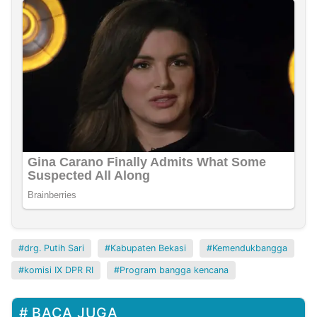
drg. Putih Sari
Kabupaten Bekasi
Kemendukbangga
komisi IX DPR RI
Program bangga kencana
BACA JUGA