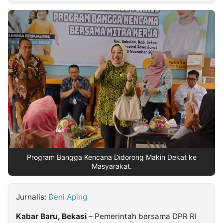
MULTIMEDIA
INDONESIA
Partner
Insight
Suara
Lens
Daily
Jalan
Idealita
Kita
Dinamikapost.com
Radar
Seedbacklink
NTB
Time
IDN
Jogja
Rakyat
News
Notice
Baru
Follow
Kabarbaru
Program Bangga Kencana Didorong Makin Dekat ke
Masyarakat.
Jurnalis:
Deni Aping
Kabar Baru, Bekasi
– Pemerintah bersama DPR RI