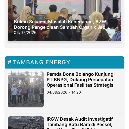
Bukan Sekadar Masalah Kebersihan, AZWI
Dorong Pengelolaan Sampah Organik Jadi
Solusi Krisis Iklim
04/07/2026
TAMBANG ENERGY
Pemda Bone Bolango Kunjungi
PT BNPG, Dukung Percepatan
Operasional Fasilitas Strategis
04/08/2026 - 14:20
IRGW Desak Audit Investigatif
Tambang Batu Bara di Pessel,