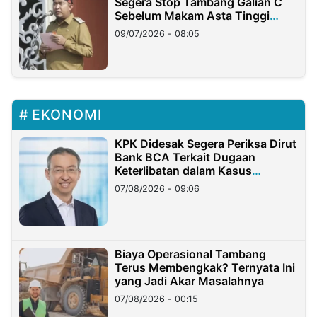
Segera Stop Tambang Galian C
Sebelum Makam Asta Tinggi
Longsor
09/07/2026 - 08:05
EKONOMI
KPK Didesak Segera Periksa Dirut
Bank BCA Terkait Dugaan
Keterlibatan dalam Kasus
Hilangnya Dana Nasabah Rp2,58
07/08/2026 - 09:06
Miliar
Biaya Operasional Tambang
Terus Membengkak? Ternyata Ini
yang Jadi Akar Masalahnya
07/08/2026 - 00:15