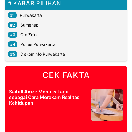
KABAR PILIHAN
Purwakarta
Sumenep
Om Zein
Polres Purwakarta
Diskominfo Purwakarta
CEK FAKTA
Saifull Amzi: Menulis Lagu
sebagai Cara Merekam Realitas
Kehidupan