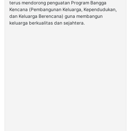
terus mendorong penguatan Program Bangga
Kencana (Pembangunan Keluarga, Kependudukan,
©
dan Keluarga Berencana) guna membangun
Kabarbaru.co
-
keluarga berkualitas dan sejahtera.
2026
PT.
Kabarbaru
Media
Holding