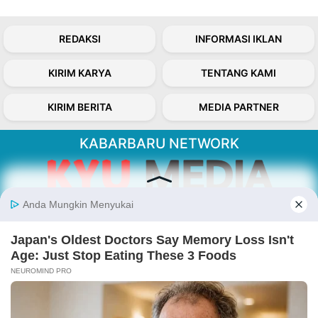
REDAKSI
INFORMASI IKLAN
KIRIM KARYA
TENTANG KAMI
KIRIM BERITA
MEDIA PARTNER
KABARBARU NETWORK
About Our Kabarbaru.co
Kabarbaru.co menyajikan berita aktual dan
inspiratif dari sudut pandang berbaik sangka
serta terverifikasi dari sumber yang tepat.
Follow Kabarbaru