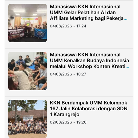
Mahasiswa KKN Internasional
UMM Gelar Pelatihan AI dan
Affiliate Marketing bagi Pekerja
Migran Indonesia di Taiwan
04/08/2026 - 17:24
Mahasiswa KKN Internasional
UMM Kenalkan Budaya Indonesia
melalui Workshop Konten Kreatif
di Taiwan
04/08/2026 - 10:27
KKN Berdampak UMM Kelompok
167 Jalin Kolaborasi dengan SDN
1 Karangrejo
02/08/2026 - 19:20