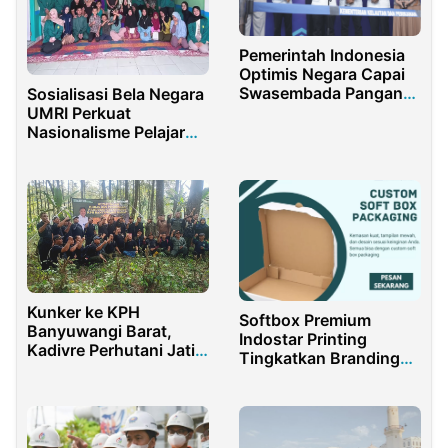
Pemerintah Indonesia
Optimis Negara Capai
Swasembada Pangan
Sosialisasi Bela Negara
Tahun 2027
UMRI Perkuat
Nasionalisme Pelajar
Era Digital
Kunker ke KPH
Softbox Premium
Banyuwangi Barat,
Indostar Printing
Kadivre Perhutani Jatim
Tingkatkan Branding
Beri Motivasi Para
Modern Secara Elegan
Penyadap
Profesional