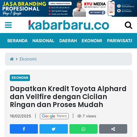
BERANDA
NASIONAL
DAERAH
EKONOMI
PARIWISATA
Informasi
KabarbaruTV
Kirim
Tentang
Ekonomi
Iklan
Berita
Kami
EKONOMI
Berita
Dapatkan Kredit Toyota Alphard
Nasional
International
Olahraga
Entertainment
Daerah
Pariwisata
Kuliner
Kolom
dan Vellfire dengan Cicilan
Ringan dan Proses Mudah
Network
16/02/2025
|
|
7
views
PT
TREETAN