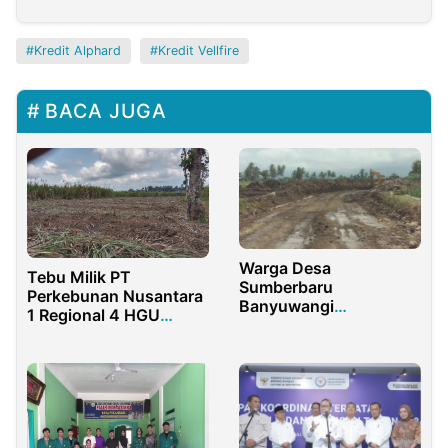
Kredit Alphard
Kredit Vellfire
BACA JUGA
Warga Desa
Tebu Milik PT
Sumberbaru
Perkebunan Nusantara
Banyuwangi
1 Regional 4 HGU
Pertanyakan
Glenmore Dikabarkan
Pembuatan Jalan Baru
Dibakar Orang Tak
di Dusun Umbulrejo
Dikenal