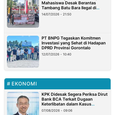
Mahasiswa Desak Berantas
Tambang Batu Bara Ilegal di
Lampung
14/07/2026 - 21:50
PT BNPG Tegaskan Komitmen
Investasi yang Sehat di Hadapan
DPRD Provinsi Gorontalo
12/07/2026 - 10:40
EKONOMI
KPK Didesak Segera Periksa Dirut
Bank BCA Terkait Dugaan
Keterlibatan dalam Kasus
Hilangnya Dana Nasabah Rp2,58
07/08/2026 - 09:06
Miliar