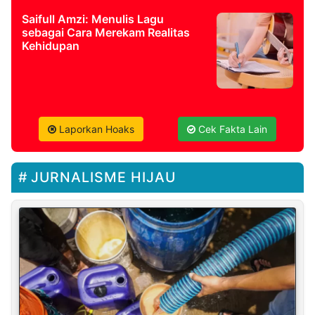
Saifull Amzi: Menulis Lagu
sebagai Cara Merekam Realitas
Kehidupan
Laporkan Hoaks
Cek Fakta Lain
JURNALISME HIJAU