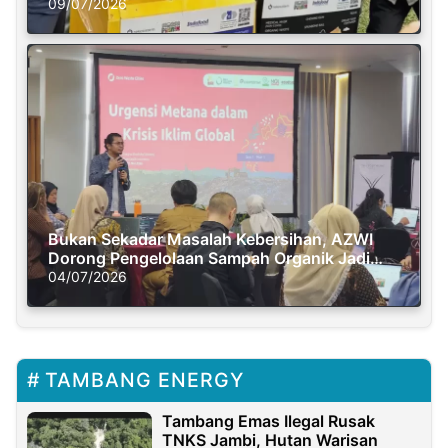
Semasa Piknik
09/07/2026
Bukan Sekadar Masalah Kebersihan, AZWI
Dorong Pengelolaan Sampah Organik Jadi
Solusi Krisis Iklim
04/07/2026
TAMBANG ENERGY
Tambang Emas Ilegal Rusak
TNKS Jambi, Hutan Warisan