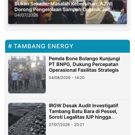
Bukan Sekadar Masalah Kebersihan, AZWI
Dorong Pengelolaan Sampah Organik Jadi
Solusi Krisis Iklim
04/07/2026
TAMBANG ENERGY
Pemda Bone Bolango Kunjungi
PT BNPG, Dukung Percepatan
Operasional Fasilitas Strategis
04/08/2026 - 14:20
IRGW Desak Audit Investigatif
Tambang Batu Bara di Pessel,
Soroti Legalitas IUP hingga
Stockpile
27/07/2026 - 20:21