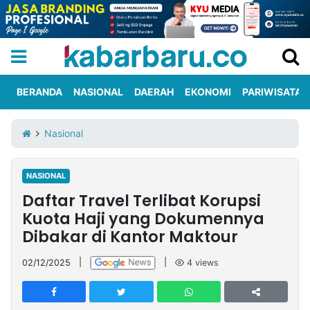
BERANDA
NASIONAL
DAERAH
EKONOMI
PARIWISATA
Informasi
KabarbaruTV
Kirim
Tentang
Nasional
Iklan
Berita
Kami
NASIONAL
Berita
Daftar Travel Terlibat Korupsi
Nasional
International
Olahraga
Entertainment
Daerah
Pariwisata
Kuliner
Kolom
Kuota Haji yang Dokumennya
Dibakar di Kantor Maktour
Network
02/12/2025
|
|
4
views
PT
TREETAN