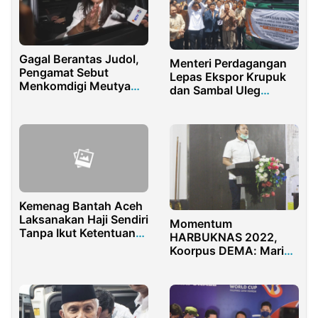
Gagal Berantas Judol,
Menteri Perdagangan
Pengamat Sebut
Lepas Ekspor Krupuk
Menkomdigi Meutya
dan Sambal Uleg
Hafid Layak Direshuffle
Sidoarjo
Kemenag Bantah Aceh
Laksanakan Haji Sendiri
Momentum
Tanpa Ikut Ketentuan
HARBUKNAS 2022,
Pemerintah
Koorpus DEMA: Mari
Lestarikan dan
Tingkatkan Minat Baca