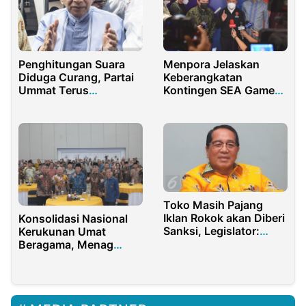
Penghitungan Suara
Menpora Jelaskan
Diduga Curang, Partai
Keberangkatan
Ummat Terus
Kontingen SEA Games
Kumpulkan Bukti
2021 Atas Hasil
Keputusan Tim Review
Toko Masih Pajang
Iklan Rokok akan Diberi
Konsolidasi Nasional
Sanksi, Legislator:
Kerukunan Umat
Pemprov DKI Langgar
Beragama, Menag
HAM
Tekankan Tiga Dimensi
Kerukunan