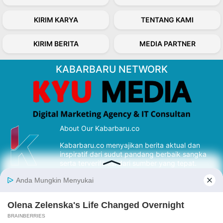
KIRIM KARYA
TENTANG KAMI
KIRIM BERITA
MEDIA PARTNER
KABARBARU NETWORK
About Our Kabarbaru.co
Kabarbaru.co menyajikan berita aktual dan
inspiratif dari sudut pandang berbaik sangka
serta terverifikasi dari sumber yang tepat.
Follow Kabarbaru