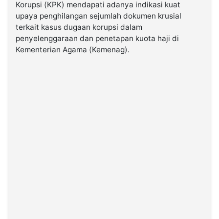
Korupsi (KPK) mendapati adanya indikasi kuat
upaya penghilangan sejumlah dokumen krusial
©
terkait kasus dugaan korupsi dalam
Kabarbaru.co
-
penyelenggaraan dan penetapan kuota haji di
2026
Kementerian Agama (Kemenag).
PT.
Kabarbaru
Media
Holding