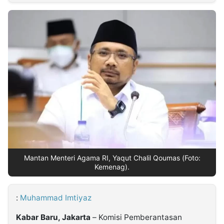
MULTIMEDIA
INDONESIA
Partner
Insight
Suara
Lens
Daily
Jalan
Idealita
Kita
Dinamikapost.com
Radar
Seedbacklink
NTB
Time
IDN
Jogja
Rakyat
News
Notice
Baru
Follow
Kabarbaru
Mantan Menteri Agama RI, Yaqut Chalil Qoumas (Foto:
Kemenag).
:
Muhammad Imtiyaz
Kabar Baru, Jakarta
– Komisi Pemberantasan