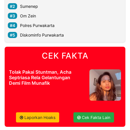
Sumenep
Om Zein
Polres Purwakarta
Diskominfo Purwakarta
CEK FAKTA
Tolak Pakai Stuntman, Acha
Septriasa Rela Gelantungan
Demi Film Munafik
Laporkan Hoaks
Cek Fakta Lain