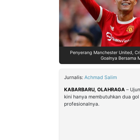
©
Kabarbaru.co
-
2026
PT.
Penyerang Manchester United, C
Kabarbaru
Media
Goalnya Bersama Ma
Holding
Jurnalis:
Achmad Salim
KABARBARU,
OLAHRAGA
– Ujun
kini hanya membutuhkan dua gol 
profesionalnya.