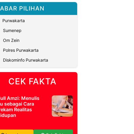
ABAR PILIHAN
Purwakarta
Sumenep
Om Zein
Polres Purwakarta
Diskominfo Purwakarta
CEK FAKTA
full Amzi: Menulis
u sebagai Cara
ekam Realitas
idupan