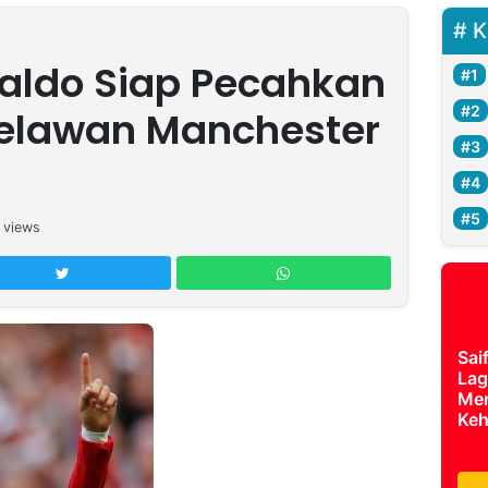
K
naldo Siap Pecahkan
Melawan Manchester
views
Sai
Lag
Mer
Keh