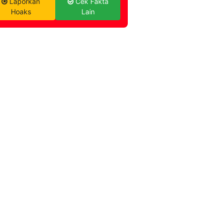
Laporkan
Cek Fakta
Hoaks
Lain