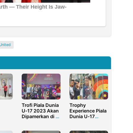
United
Trofi Piala Dunia
Trophy
U-17 2023 Akan
Experience Piala
Dipamerkan di 4
Dunia U-17
Kota
Singgah di
i
Penyelenggara
Surabaya, Warga