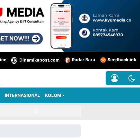
ice
Radar Baru
Seedbacklink
Dinamikapost.com
INTERNASIONAL
KOLOM