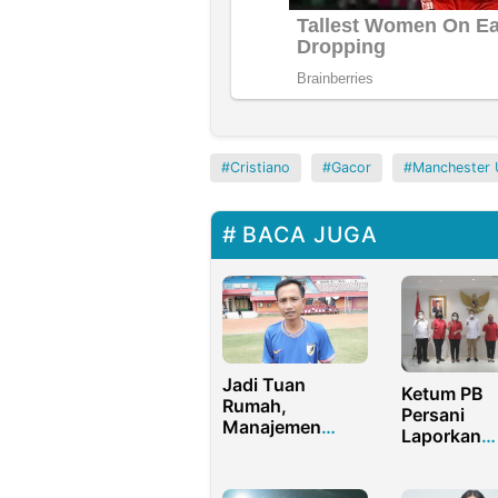
Cristiano
Gacor
Manchester 
BACA JUGA
Jadi Tuan
Ketum PB
Rumah,
Persani
Manajemen
Laporkan
Persepam: Wajib
Persiapan
Lolos Fase Grup
Menghadap