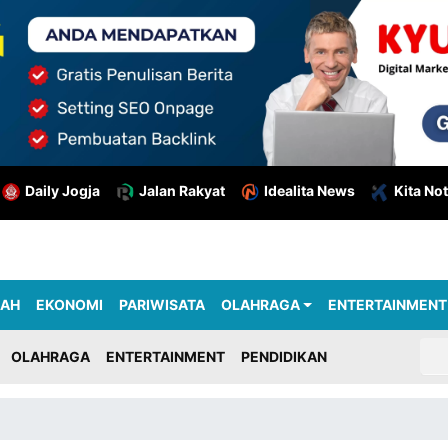
Daily Jogja
Jalan Rakyat
Idealita News
Kita Not
RAH
EKONOMI
PARIWISATA
OLAHRAGA
ENTERTAINMENT
OLAHRAGA
ENTERTAINMENT
PENDIDIKAN