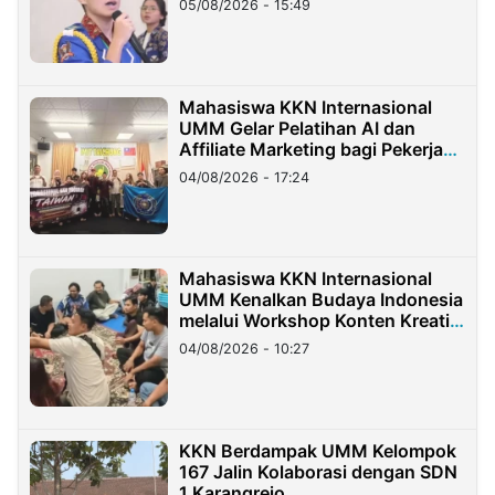
05/08/2026 - 15:49
Mahasiswa KKN Internasional
UMM Gelar Pelatihan AI dan
Affiliate Marketing bagi Pekerja
Migran Indonesia di Taiwan
04/08/2026 - 17:24
Mahasiswa KKN Internasional
UMM Kenalkan Budaya Indonesia
melalui Workshop Konten Kreatif
di Taiwan
04/08/2026 - 10:27
KKN Berdampak UMM Kelompok
167 Jalin Kolaborasi dengan SDN
1 Karangrejo