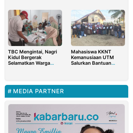
Kepemimpinan
Transformasional
Mahasiswa KKNT
TBC Mengintai, Nagri
Kemanusiaan UTM
Kidul Bergerak
Salurkan Bantuan
Selamatkan Warga
untuk Warga
Sejak Dini
Terdampak Bencana di
Paya Rabu Lhok
MEDIA PARTNER