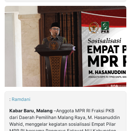
MULTIMEDIA
INDONESIA
Partner
Insight
Suara
Lens
Daily
Jalan
Idealita
Kita
Dinamikapost.com
Radar
Seedbacklink
NTB
Time
IDN
Jogja
Rakyat
News
Notice
Baru
Follow
Kabarbaru
:
Ramdani
Kabar Baru, Malang
–Anggota MPR RI Fraksi PKB
dari Daerah Pemilihan Malang Raya, M. Hasanuddin
Wahid, menggelar kegiatan sosialisasi Empat Pilar
MPR RI bersama Pengurus Fatayat NU Kabupaten