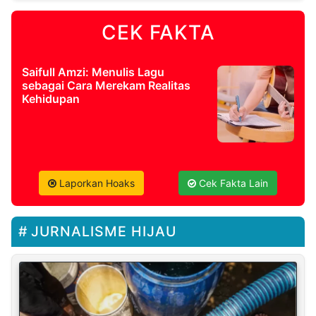
CEK FAKTA
Saifull Amzi: Menulis Lagu
sebagai Cara Merekam Realitas
Kehidupan
Laporkan Hoaks
Cek Fakta Lain
JURNALISME HIJAU