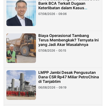
Bank BCA Terkait Dugaan
Keterlibatan dalam Kasus
Hilangnya Dana Nasabah Rp2,58
07/08/2026 - 09:06
Miliar
Biaya Operasional Tambang
Terus Membengkak? Ternyata Ini
yang Jadi Akar Masalahnya
07/08/2026 - 00:15
LMPP Jambi Desak Pengusutan
Dana CSR Rp47 Miliar PetroChina
di Tanjabtim
06/08/2026 - 09:19