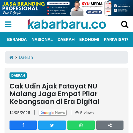
BERANDA
NASIONAL
DAERAH
EKONOMI
PARIWISATA
Informasi
KabarbaruTV
Kirim
Tentang
Daerah
Iklan
Berita
Kami
DAERAH
Berita
Cak Udin Ajak Fatayat NU
Nasional
International
Olahraga
Entertainment
Daerah
Pariwisata
Kuliner
Kolom
Malang Jaga Empat Pilar
Kebangsaan di Era Digital
Network
14/05/2025
|
|
5
views
PT
TREETAN