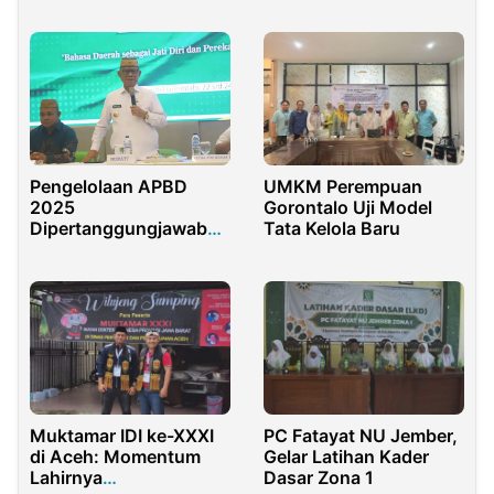
Optimistis Dongkrak
Produksi Daging
Nasional
UMKM Perempuan
Pengelolaan APBD
Gorontalo Uji Model
2025
Tata Kelola Baru
Dipertanggungjawabkan,
Ismet Mile:
Transparansi adalah
Prioritas
Muktamar IDI ke-XXXI
PC Fatayat NU Jember,
di Aceh: Momentum
Gelar Latihan Kader
Lahirnya
Dasar Zona 1