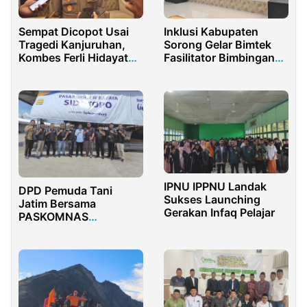
Sempat Dicopot Usai
Inklusi Kabupaten
Tragedi Kanjuruhan,
Sorong Gelar Bimtek
Kombes Ferli Hidayat
Fasilitator Bimbingan
Resmi Jadi Koorspripim
Perkawinan Lintas
Polri Definitif
Agama, Dorong
Pernikahan Sehat dan
Inklusif
IPNU IPPNU Landak
DPD Pemuda Tani
Sukses Launching
Jatim Bersama
Gerakan Infaq Pelajar
PASKOMNAS
Kolaborasi Urai
Problem Pasar Sektor
Pertanian