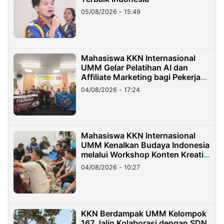
05/08/2026 - 15:49
Mahasiswa KKN Internasional
UMM Gelar Pelatihan AI dan
Affiliate Marketing bagi Pekerja
Migran Indonesia di Taiwan
04/08/2026 - 17:24
Mahasiswa KKN Internasional
UMM Kenalkan Budaya Indonesia
melalui Workshop Konten Kreatif
di Taiwan
04/08/2026 - 10:27
KKN Berdampak UMM Kelompok
167 Jalin Kolaborasi dengan SDN