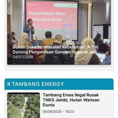
Bukan Sekadar Masalah Kebersihan, AZWI
Dorong Pengelolaan Sampah Organik Jadi
Solusi Krisis Iklim
04/07/2026
TAMBANG ENERGY
Tambang Emas Ilegal Rusak
TNKS Jambi, Hutan Warisan
Dunia
06/08/2026 - 16:23