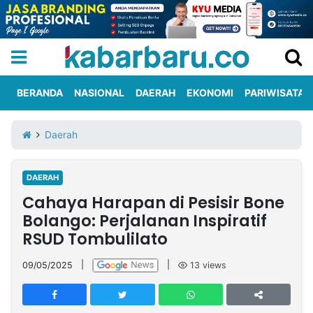
BERANDA
NASIONAL
DAERAH
EKONOMI
PARIWISATA
Informasi
KabarbaruTV
Kirim
Tentang
Daerah
Iklan
Berita
Kami
DAERAH
Berita
Cahaya Harapan di Pesisir Bone
Nasional
International
Olahraga
Entertainment
Daerah
Pariwisata
Kuliner
Kolom
Bolango: Perjalanan Inspiratif
RSUD Tombulilato
Network
09/05/2025
|
|
13
views
PT
TREETAN