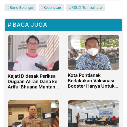
Bone Bolango
Kesehatan
RSUD Tombulilato
BACA JUGA
Kota Pontianak
Kajati Didesak Periksa
Berlakukan Vaksinasi
Dugaan Aliran Dana ke
Booster Hanya Untuk
Ariful Bhuana Mantan
Lansia Besok!
Sekdis ESDM Jatim