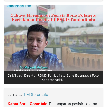
MULTIMEDIA
INDONESIA
Partner
Insight
Suara
Lens
Daily
Jalan
Idealita
Kita
Radar
Seedbacklink
NTB
Time
IDN
Jogja
Rakyat
News
Notice
Baru
Follow
Kabarbaru
Dr Milyadi Direktur RSUD Tombulilato Bone Bolango, ( Foto:
Kabarbaru/PD).
Jurnalis:
TIM Gorontalo
Kabar Baru
, Gorontalo
-Di hamparan pesisir selatan