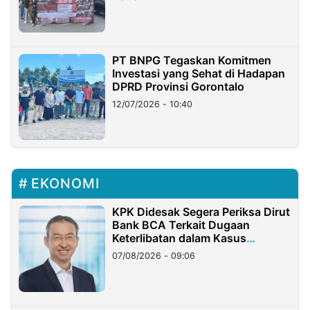
PT BNPG Tegaskan Komitmen
Investasi yang Sehat di Hadapan
DPRD Provinsi Gorontalo
12/07/2026 - 10:40
EKONOMI
KPK Didesak Segera Periksa Dirut
Bank BCA Terkait Dugaan
Keterlibatan dalam Kasus
Hilangnya Dana Nasabah Rp2,58
07/08/2026 - 09:06
Miliar