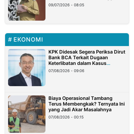
Longsor
09/07/2026 - 08:05
EKONOMI
KPK Didesak Segera Periksa Dirut
Bank BCA Terkait Dugaan
Keterlibatan dalam Kasus
Hilangnya Dana Nasabah Rp2,58
07/08/2026 - 09:06
Miliar
Biaya Operasional Tambang
Terus Membengkak? Ternyata Ini
yang Jadi Akar Masalahnya
07/08/2026 - 00:15