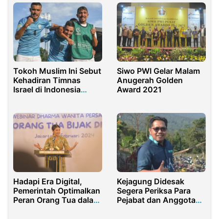
Kenaikan Anggaran
Tokoh Muslim Ini Sebut
Siwo PWI Gelar Malam
Kehadiran Timnas
Anugerah Golden
Israel di Indonesia
Award 2021
Sangat Beresiko
Hadapi Era Digital,
Kejagung Didesak
Pemerintah Optimalkan
Segera Periksa Para
Peran Orang Tua dalam
Pejabat dan Anggota
Membimbing Anak
DPR RI yang Ternak
Banyak Dapur MBG