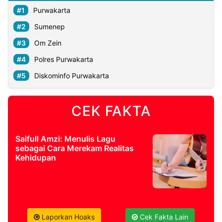
Purwakarta
Sumenep
Om Zein
Polres Purwakarta
Diskominfo Purwakarta
CEK FAKTA
Saifull Amzi: Menulis Lagu
sebagai Cara Merekam Realitas
Kehidupan
Laporkan Hoaks
Cek Fakta Lain