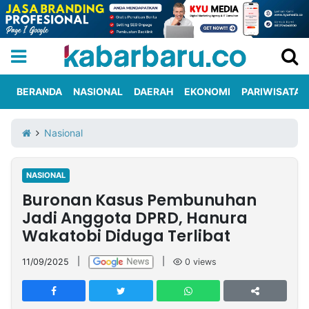
BERANDA
NASIONAL
DAERAH
EKONOMI
PARIWISATA
Informasi
KabarbaruTV
Kirim
Tentang
Nasional
Iklan
Berita
Kami
NASIONAL
Berita
Buronan Kasus Pembunuhan
Nasional
International
Olahraga
Entertainment
Daerah
Pariwisata
Kuliner
Kolom
Jadi Anggota DPRD, Hanura
Wakatobi Diduga Terlibat
Network
11/09/2025
|
|
0
views
PT
TREETAN