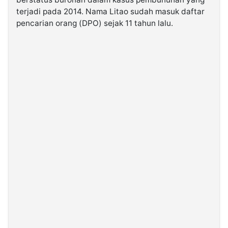
terjadi pada 2014. Nama Litao sudah masuk daftar
pencarian orang (DPO) sejak 11 tahun lalu.
©
Kabarbaru.co
-
2026
PT.
Kabarbaru
Media
Holding