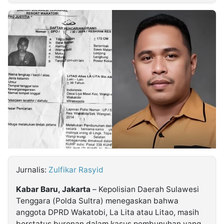
MULTIMEDIA
INDONESIA
Partner
Insight
Suara
Lens
Daily
Jalan
Idealita
Kita
Dinamikapost.com
Radar
Seedbacklink
NTB
Time
IDN
Jogja
Rakyat
News
Notice
Baru
Follow
Kabarbaru
Jurnalis:
Zulfikar Rasyid
Kabar Baru, Jakarta
– Kepolisian Daerah Sulawesi
Tenggara (Polda Sultra) menegaskan bahwa
anggota DPRD Wakatobi, La Lita atau Litao, masih
berstatus buronan dalam kasus pembunuhan yang