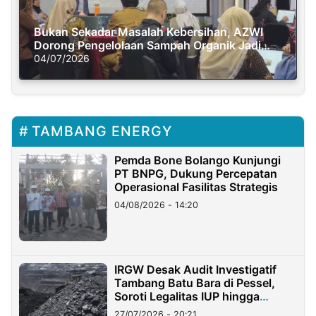
Bukan Sekadar Masalah Kebersihan, AZWI
Dorong Pengelolaan Sampah Organik Jadi
Solusi Krisis Iklim
04/07/2026
TAMBANG ENERGY
Pemda Bone Bolango Kunjungi
PT BNPG, Dukung Percepatan
Operasional Fasilitas Strategis
04/08/2026 - 14:20
IRGW Desak Audit Investigatif
Tambang Batu Bara di Pessel,
Soroti Legalitas IUP hingga
Stockpile
27/07/2026 - 20:21