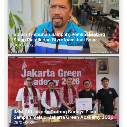
Solusi Timbunan Sampah, Pemkot Malang
Sulap Plastik dan Styrofoam Jadi Solar
30/07/2026
IMM DKI Jakarta Dorong Budaya Pilah
Sampah melalui Jakarta Green Academy 2026
28/07/2026