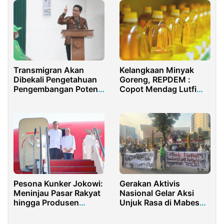
Transmigran Akan
Kelangkaan Minyak
Dibekali Pengetahuan
Goreng, REPDEM :
Pengembangan Potensi
Copot Mendag Lutfi
Kawasan Tujuan
dan Tangkap Pelaku
Sabotase Bahan Pokok!
Gerakan Aktivis
Pesona Kunker Jokowi:
Nasional Gelar Aksi
Meninjau Pasar Rakyat
Unjuk Rasa di Mabes
hingga Produsen
Polri, Tuntut Reformasi
Alutsista
Polri dan Tolak