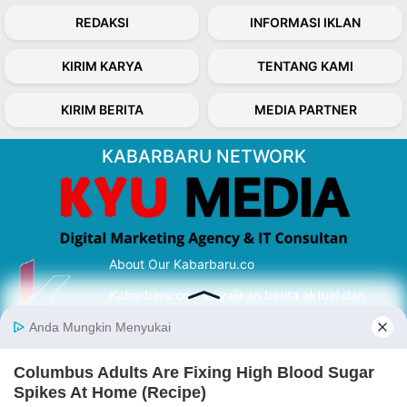
REDAKSI
INFORMASI IKLAN
KIRIM KARYA
TENTANG KAMI
KIRIM BERITA
MEDIA PARTNER
KABARBARU NETWORK
About Our Kabarbaru.co
Kabarbaru.co menyajikan berita aktual dan
inspiratif dari sudut pandang berbaik sangka
serta terverifikasi dari sumber yang tepat.
Follow Kabarbaru