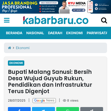
BERANDA
NASIONAL
DAERAH
EKONOMI
PARIWISATA
Informasi
KabarbaruTV
Kirim
Tentang
Ekonomi
Iklan
Berita
Kami
EKONOMI
Berita
Bupati Malang Sanusi: Bersih
Nasional
International
Olahraga
Entertainment
Daerah
Pariwisata
Kuliner
Kolom
Desa Wujud Guyub Rukun,
Pendidikan dan Infrastruktur
Terus Digenjot
Network
28/07/2025
|
|
8
views
PT
TREETAN