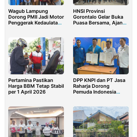
Wagub Lampung
HNSI Provinsi
Dorong PMII Jadi Motor
Gorontalo Gelar Buka
Penggerak Kedaulatan
Puasa Bersama, Ajang
Pangan
Silaturahmi Antar
Pengurus
Pertamina Pastikan
DPP KNPI dan PT Jasa
Harga BBM Tetap Stabil
Raharja Dorong
per 1 April 2026
Pemuda Indonesia
untuk Safety Riding