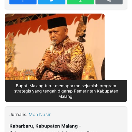
MULTIMEDIA
INDONESIA
Partner
Insight
Suara
Lens
Daily
Jalan
Idealita
Kita
Dinamikapost.com
Radar
Seedbacklink
NTB
Time
IDN
Jogja
Rakyat
News
Notice
Baru
Follow
Kabarbaru
Bupati Malang turut memaparkan sejumlah program
strategis yang tengah digarap Pemerintah Kabupaten
Malang.
Jurnalis:
Moh Nasir
Kabarbaru, Kabupaten Malang
–