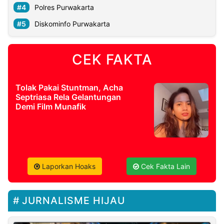
Polres Purwakarta
Diskominfo Purwakarta
CEK FAKTA
Tolak Pakai Stuntman, Acha
Septriasa Rela Gelantungan
Demi Film Munafik
Laporkan Hoaks
Cek Fakta Lain
JURNALISME HIJAU