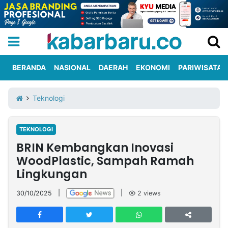
BERANDA
NASIONAL
DAERAH
EKONOMI
PARIWISATA
Informasi
KabarbaruTV
Kirim
Tentang
Teknologi
Iklan
Berita
Kami
TEKNOLOGI
Berita
BRIN Kembangkan Inovasi
Nasional
International
Olahraga
Entertainment
Daerah
Pariwisata
Kuliner
Kolom
WoodPlastic, Sampah Ramah
Lingkungan
Network
30/10/2025
|
|
2
views
PT
TREETAN