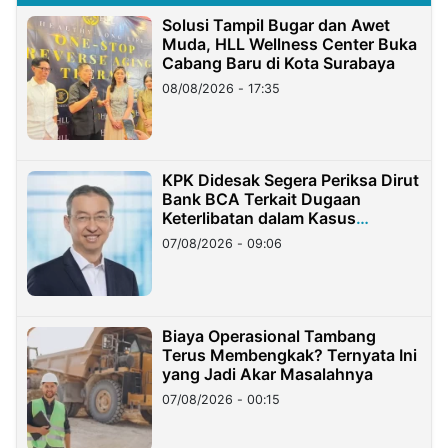
Solusi Tampil Bugar dan Awet
Muda, HLL Wellness Center Buka
Cabang Baru di Kota Surabaya
08/08/2026 - 17:35
KPK Didesak Segera Periksa Dirut
Bank BCA Terkait Dugaan
Keterlibatan dalam Kasus
Hilangnya Dana Nasabah Rp2,58
07/08/2026 - 09:06
Miliar
Biaya Operasional Tambang
Terus Membengkak? Ternyata Ini
yang Jadi Akar Masalahnya
07/08/2026 - 00:15