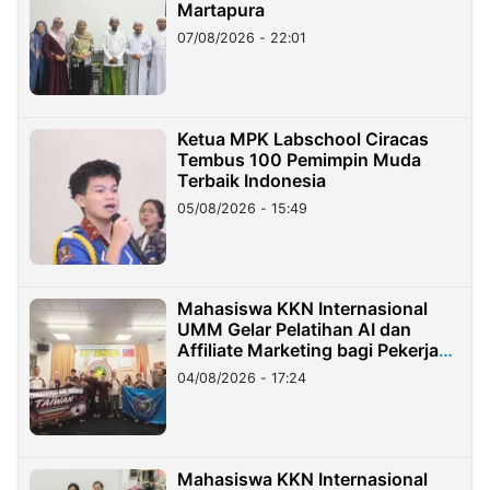
Martapura
07/08/2026 - 22:01
Ketua MPK Labschool Ciracas
Tembus 100 Pemimpin Muda
Terbaik Indonesia
05/08/2026 - 15:49
Mahasiswa KKN Internasional
UMM Gelar Pelatihan AI dan
Affiliate Marketing bagi Pekerja
Migran Indonesia di Taiwan
04/08/2026 - 17:24
Mahasiswa KKN Internasional