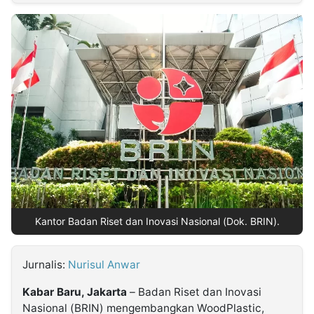
MULTIMEDIA
INDONESIA
Partner
Insight
Suara
Lens
Daily
Jalan
Idealita
Kita
Dinamikapost.com
Radar
Seedbacklink
NTB
Time
IDN
Jogja
Rakyat
News
Notice
Baru
Follow
Kabarbaru
Kantor Badan Riset dan Inovasi Nasional (Dok. BRIN).
Jurnalis:
Nurisul Anwar
Kabar Baru, Jakarta
– Badan Riset dan Inovasi
Nasional (BRIN) mengembangkan WoodPlastic,