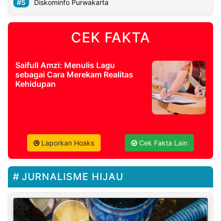
Diskominfo Purwakarta
CEK FAKTA
Saifull Amzi: Menulis Lagu
sebagai Cara Merekam Realitas
Kehidupan
Laporkan Hoaks
Cek Fakta Lain
JURNALISME HIJAU