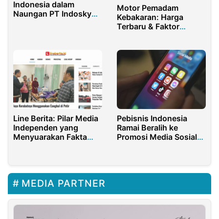
Indonesia dalam
Motor Pemadam
Naungan PT Indosky
Kebakaran: Harga
Tech Indonesia,
Terbaru & Faktor
Menggebrak Pasar
Penentunya
Hiburan Rumah
Line Berita: Pilar Media
Pebisnis Indonesia
Independen yang
Ramai Beralih ke
Menyuarakan Fakta
Promosi Media Sosial
dan Netral
Digital
MEDIA PARTNER