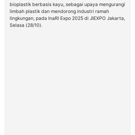
bioplastik berbasis kayu, sebagai upaya mengurangi
limbah plastik dan mendorong industri ramah
©
lingkungan, pada InaRI Expo 2025 di JIEXPO Jakarta,
Kabarbaru.co
-
Selasa (28/10).
2026
PT.
Kabarbaru
Media
Holding