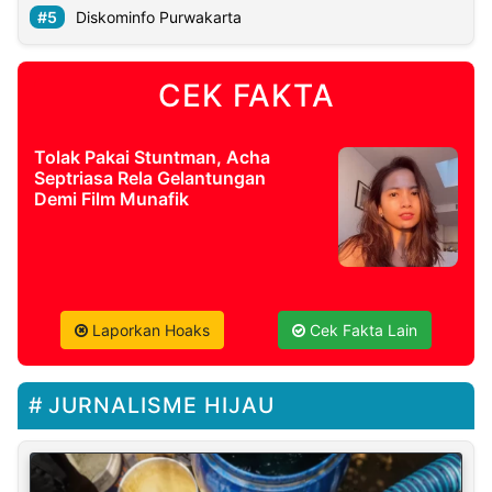
Diskominfo Purwakarta
CEK FAKTA
Tolak Pakai Stuntman, Acha
Septriasa Rela Gelantungan
Demi Film Munafik
Laporkan Hoaks
Cek Fakta Lain
JURNALISME HIJAU