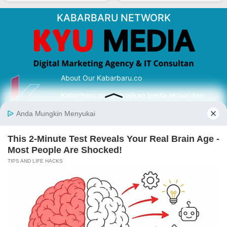
KABARBARU NETWORK
About Our Kabarbaru.co
Kabarbaru.co menyajikan berita aktual dan
inspiratif dari sudut pandang berbaik sangka
serta terverifikasi dari sumber yang tepat.
Follow Kabarbaru
Kabarbaru.co