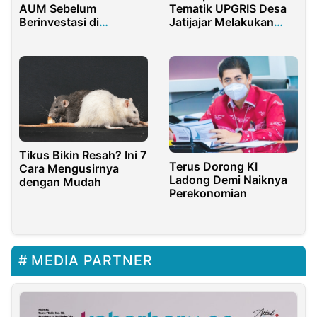
AUM Sebelum
Tematik UPGRIS Desa
Berinvestasi di
Jatijajar Melakukan
Reksadana Saham
Penyuluhan Bahaya
Narkoba bersama
Forum Anak
Tikus Bikin Resah? Ini 7
Terus Dorong KI
Cara Mengusirnya
Ladong Demi Naiknya
dengan Mudah
Perekonomian
MEDIA PARTNER