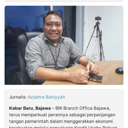
MULTIMEDIA
INDONESIA
Partner
Insight
Suara
Lens
Daily
Jalan
Idealita
Kita
Dinamikapost.com
Radar
Seedbacklink
NTB
Time
IDN
Jogja
Rakyat
News
Notice
Baru
Follow
Kabarbaru
Jurnalis:
Azzahra Bahiyyah
Kabar Baru, Bajawa
– BRI Branch Office Bajawa,
terus memperkuat perannya sebagai perpanjangan
tangan pemerintah dalam menggerakkan ekonomi
kerakyatan melalui penyaluran Kredit Usaha Rakyat