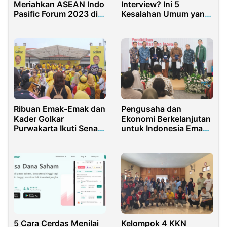
Meriahkan ASEAN Indo
Interview? Ini 5
Pasific Forum 2023 di
Kesalahan Umum yang
Jakarta
Perlu Kamu Hindari
Ribuan Emak-Emak dan
Pengusaha dan
Kader Golkar
Ekonomi Berkelanjutan
Purwakarta Ikuti Senam
untuk Indonesia Emas
Sehat, Pecahkan Rekor
2045
MURI HUT ke-60
5 Cara Cerdas Menilai
Kelompok 4 KKN