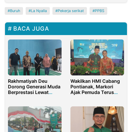
Buruh
La Nyalla
Pekerja serikat
PPBS
BACA JUGA
Rakhmatiyah Deu
Wakilkan HMI Cabang
Dorong Generasi Muda
Pontianak, Markori
Berprestasi Lewat
Ajak Pemuda Terus
Turnamen Badminton
Jaga dan Perkuat
Kedaulatan Bangsa