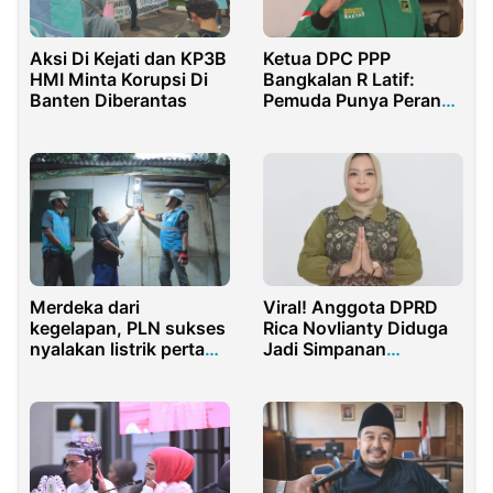
Aksi Di Kejati dan KP3B
Ketua DPC PPP
HMI Minta Korupsi Di
Bangkalan R Latif:
Banten Diberantas
Pemuda Punya Peran
Penting Tentukan Arah
Bangsa
Merdeka dari
Viral! Anggota DPRD
kegelapan, PLN sukses
Rica Novlianty Diduga
nyalakan listrik pertama
Jadi Simpanan
Bandealit
Tersangka Korupsi KUR
Bank Sumsel