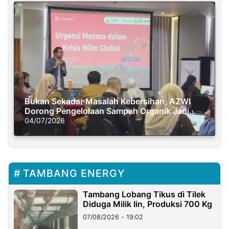
Bukan Sekadar Masalah Kebersihan, AZWI
Dorong Pengelolaan Sampah Organik Jadi
Solusi Krisis Iklim
04/07/2026
TAMBANG ENERGY
Tambang Lobang Tikus di Tilek
Diduga Milik Iin, Produksi 700 Kg
07/08/2026 - 19:02