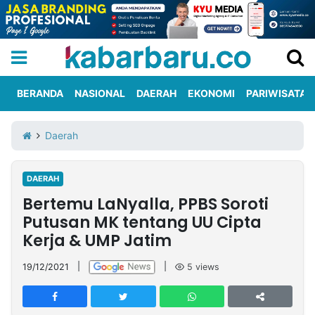
BERANDA
NASIONAL
DAERAH
EKONOMI
PARIWISATA
Informasi
KabarbaruTV
Kirim
Tentang
Daerah
Iklan
Berita
Kami
DAERAH
Berita
Bertemu LaNyalla, PPBS Soroti
Nasional
International
Olahraga
Entertainment
Daerah
Pariwisata
Kuliner
Kolom
Putusan MK tentang UU Cipta
Kerja & UMP Jatim
Network
19/12/2021
|
|
5
views
PT
TREETAN