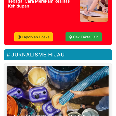
sebagai Cara Merekam Realitas
Kehidupan
Laporkan Hoaks
Cek Fakta Lain
JURNALISME HIJAU