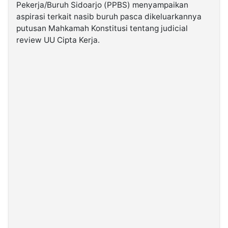
Pekerja/Buruh Sidoarjo (PPBS) menyampaikan
aspirasi terkait nasib buruh pasca dikeluarkannya
©
putusan Mahkamah Konstitusi tentang judicial
Kabarbaru.co
-
review UU Cipta Kerja.
2026
PT.
Kabarbaru
Media
Holding