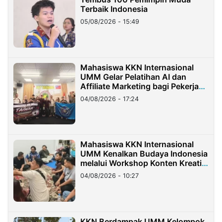
Terbaik Indonesia
05/08/2026 - 15:49
Mahasiswa KKN Internasional
UMM Gelar Pelatihan AI dan
Affiliate Marketing bagi Pekerja
Migran Indonesia di Taiwan
04/08/2026 - 17:24
Mahasiswa KKN Internasional
UMM Kenalkan Budaya Indonesia
melalui Workshop Konten Kreatif
di Taiwan
04/08/2026 - 10:27
KKN Berdampak UMM Kelompok