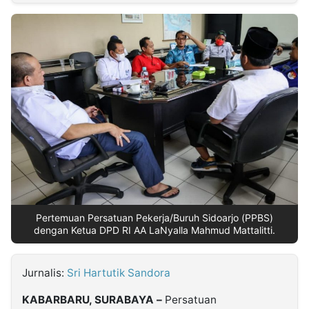
MULTIMEDIA
INDONESIA
Partner
Insight
Suara
Lens
Daily
Jalan
Idealita
Kita
Dinamikapost.com
Radar
Seedbacklink
NTB
Time
IDN
Jogja
Rakyat
News
Notice
Baru
Follow
Kabarbaru
Pertemuan Persatuan Pekerja/Buruh Sidoarjo (PPBS)
dengan Ketua DPD RI AA LaNyalla Mahmud Mattalitti.
Jurnalis:
Sri Hartutik Sandora
KABARBARU, SURABAYA –
Persatuan