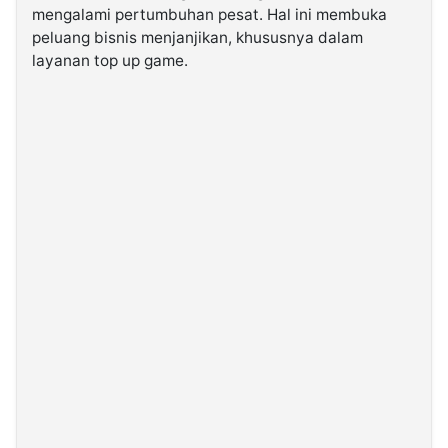
mengalami pertumbuhan pesat. Hal ini membuka
peluang bisnis menjanjikan, khususnya dalam
©
layanan top up game.
Kabarbaru.co
-
2026
PT.
Kabarbaru
Media
Holding