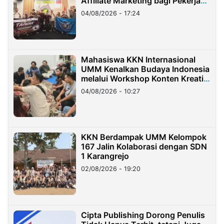
Affiliate Marketing bagi Pekerja
Migran Indonesia di Taiwan
04/08/2026 - 17:24
Mahasiswa KKN Internasional
UMM Kenalkan Budaya Indonesia
melalui Workshop Konten Kreatif
di Taiwan
04/08/2026 - 10:27
KKN Berdampak UMM Kelompok
167 Jalin Kolaborasi dengan SDN
1 Karangrejo
02/08/2026 - 19:20
Cipta Publishing Dorong Penulis