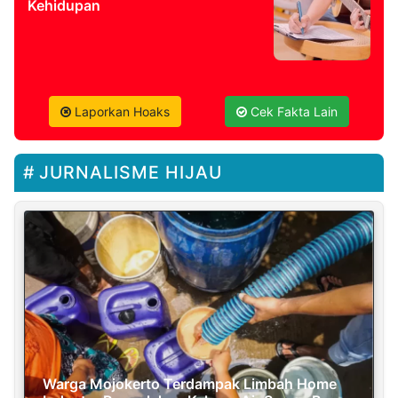
Kehidupan
Laporkan Hoaks
Cek Fakta Lain
JURNALISME HIJAU
Warga Mojokerto Terdampak Limbah Home