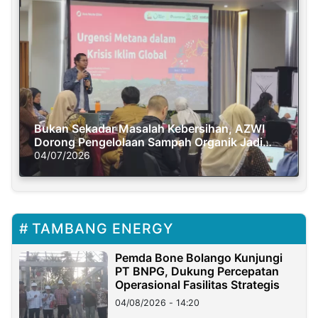
Bukan Sekadar Masalah Kebersihan, AZWI
Dorong Pengelolaan Sampah Organik Jadi
Solusi Krisis Iklim
04/07/2026
TAMBANG ENERGY
Pemda Bone Bolango Kunjungi
PT BNPG, Dukung Percepatan
Operasional Fasilitas Strategis
04/08/2026 - 14:20