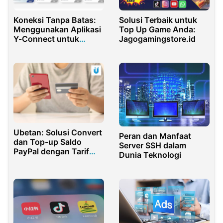
Koneksi Tanpa Batas:
Solusi Terbaik untuk
Menggunakan Aplikasi
Top Up Game Anda:
Y-Connect untuk
Jagogamingstore.id
Pengendara Aktif
Ubetan: Solusi Convert
Peran dan Manfaat
dan Top-up Saldo
Server SSH dalam
PayPal dengan Tarif
Dunia Teknologi
Kompetitif dan Proses
Cepat