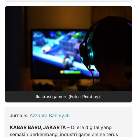
MULTIMEDIA
INDONESIA
Partner
Insight
Suara
Lens
Daily
Jalan
Idealita
Kita
Dinamikapost.com
Radar
Seedbacklink
NTB
Time
IDN
Jogja
Rakyat
News
Notice
Baru
Follow
Kabarbaru
Ilustrasi gamers (Foto : Pixabay).
Jurnalis:
Azzahra Bahiyyah
KABAR BARU, JAKARTA
– Di era digital yang
semakin berkembang, industri game online terus