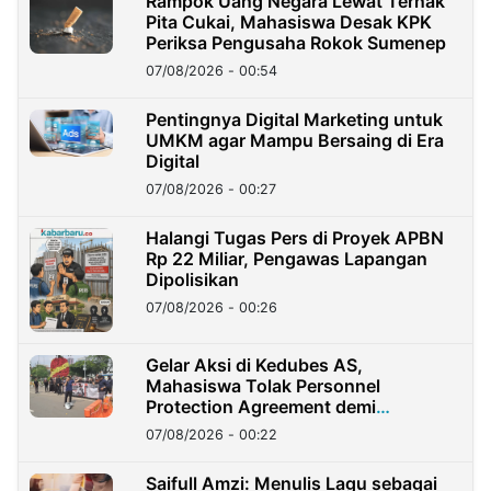
Rampok Uang Negara Lewat Ternak
Pita Cukai, Mahasiswa Desak KPK
Periksa Pengusaha Rokok Sumenep
07/08/2026 - 00:54
Pentingnya Digital Marketing untuk
UMKM agar Mampu Bersaing di Era
Digital
07/08/2026 - 00:27
Halangi Tugas Pers di Proyek APBN
Rp 22 Miliar, Pengawas Lapangan
Dipolisikan
07/08/2026 - 00:26
Gelar Aksi di Kedubes AS,
Mahasiswa Tolak Personnel
Protection Agreement demi
Kedaulatan Negara
07/08/2026 - 00:22
Saifull Amzi: Menulis Lagu sebagai