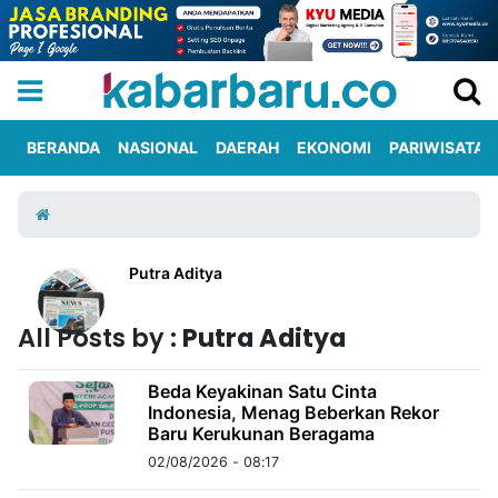
BERANDA
NASIONAL
DAERAH
EKONOMI
PARIWISATA
Informasi
KabarbaruTV
Kirim
Tentang
Iklan
Berita
Kami
Putra Aditya
Berita
All Posts by :
Putra Aditya
Nasional
International
Olahraga
Entertainment
Daerah
Pariwisata
Kuliner
Kolom
Beda Keyakinan Satu Cinta
Indonesia, Menag Beberkan Rekor
Network
Baru Kerukunan Beragama
PT
02/08/2026 - 08:17
TREETAN