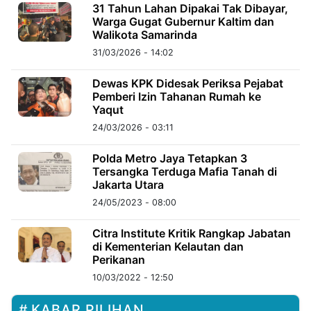
MULTIMEDIA
31 Tahun Lahan Dipakai Tak Dibayar,
INDONESIA
Warga Gugat Gubernur Kaltim dan
Walikota Samarinda
31/03/2026 - 14:02
Partner
Dewas KPK Didesak Periksa Pejabat
Pemberi Izin Tahanan Rumah ke
Insight
Suara
Lens
Daily
Jalan
Idealita
Kita
Dinamikapost.com
Radar
Seedbacklink
Yaqut
NTB
Time
IDN
Jogja
Rakyat
News
Notice
Baru
24/03/2026 - 03:11
Follow
Polda Metro Jaya Tetapkan 3
Kabarbaru
Tersangka Terduga Mafia Tanah di
Jakarta Utara
24/05/2023 - 08:00
Citra Institute Kritik Rangkap Jabatan
di Kementerian Kelautan dan
Perikanan
10/03/2022 - 12:50
KABAR PILIHAN