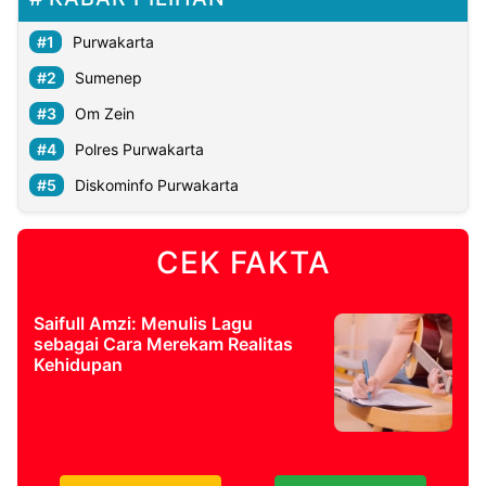
Purwakarta
©
Kabarbaru.co
Sumenep
-
2026
Om Zein
Polres Purwakarta
PT.
Kabarbaru
Media
Diskominfo Purwakarta
Holding
CEK FAKTA
Saifull Amzi: Menulis Lagu
sebagai Cara Merekam Realitas
Kehidupan