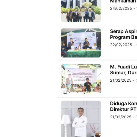
Mahkamah
24/02/2025 - 
©
Kabarbaru.co
-
Serap Aspir
2026
Program Ba
22/02/2025 - 
PT.
Kabarbaru
Media
Holding
M. Fuadi L
Sumur, Dur
21/02/2025 - 
Diduga Kor
Direktur P
21/02/2025 - 