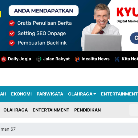
Daily Jogja
Jalan Rakyat
Idealita News
Kita No
RAH
EKONOMI
PARIWISATA
OLAHRAGA
ENTERTAINMENT
OLAHRAGA
ENTERTAINMENT
PENDIDIKAN
aman 67