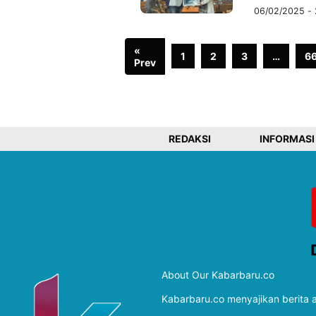
06/02/2025 - 
«
1
2
3
…
6
Prev
REDAKSI
INFORMASI
About Our Kabarbaru.co
Kabarbaru.co menyajikan berita ak