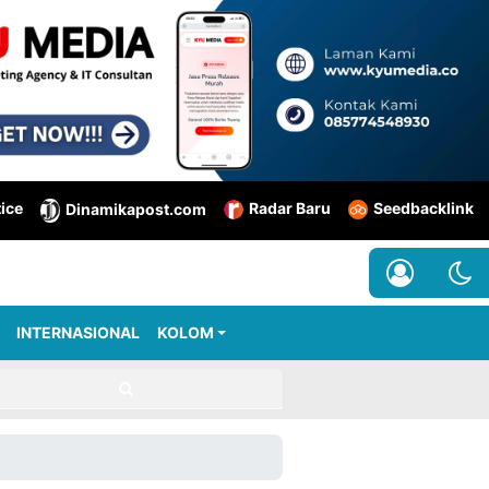
tice
Radar Baru
Seedbacklink
Dinamikapost.com
INTERNASIONAL
KOLOM