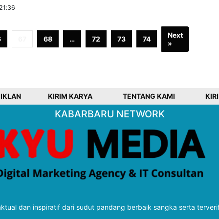
21:36
Next
6
67
68
…
72
73
74
»
 IKLAN
KIRIM KARYA
TENTANG KAMI
KIR
KABARBARU NETWORK
tual dan inspiratif dari sudut pandang berbaik sangka serta terveri