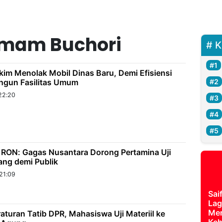
Imam Buchori
K
im Menolak Mobil Dinas Baru, Demi Efisiensi
gun Fasilitas Umum
22:20
ON: Gagas Nusantara Dorong Pertamina Uji
ng demi Publik
21:09
Sai
Lag
Mer
aturan Tatib DPR, Mahasiswa Uji Materiil ke
Keh