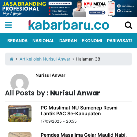
BERANDA
NASIONAL
DAERAH
EKONOMI
PARIWISATA
Informasi
KabarbaruTV
Kirim
Tentang
Artikel oleh Nurisul Anwar
Halaman 38
Iklan
Berita
Kami
Nurisul Anwar
Berita
All Posts by :
Nurisul Anwar
Nasional
International
Olahraga
Entertainment
Daerah
Pariwisata
Kuliner
Kolom
PC Muslimat NU Sumenep Resmi
Lantik PAC Se-Kabupaten
Network
17/09/2025 - 20:55
PT
TREETAN
Pemdes Masalima Gelar Maulid Nabi,