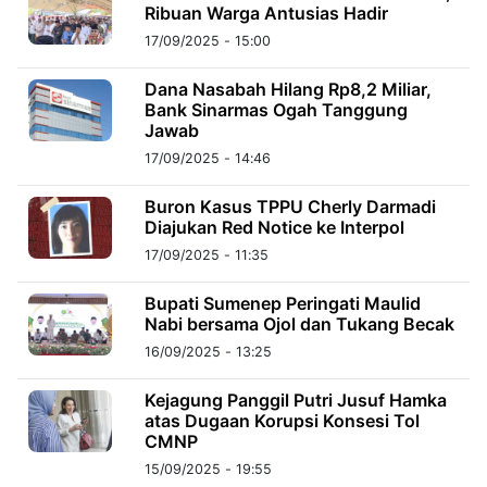
MULTIMEDIA
Ribuan Warga Antusias Hadir
INDONESIA
17/09/2025 - 15:00
Dana Nasabah Hilang Rp8,2 Miliar,
Partner
Bank Sinarmas Ogah Tanggung
Jawab
Insight
Suara
Lens
Daily
Jalan
Idealita
Kita
Dinamikapost.com
Radar
Seedbacklink
17/09/2025 - 14:46
NTB
Time
IDN
Jogja
Rakyat
News
Notice
Baru
Buron Kasus TPPU Cherly Darmadi
Diajukan Red Notice ke Interpol
Follow
Kabarbaru
17/09/2025 - 11:35
Bupati Sumenep Peringati Maulid
Nabi bersama Ojol dan Tukang Becak
16/09/2025 - 13:25
Kejagung Panggil Putri Jusuf Hamka
atas Dugaan Korupsi Konsesi Tol
CMNP
15/09/2025 - 19:55