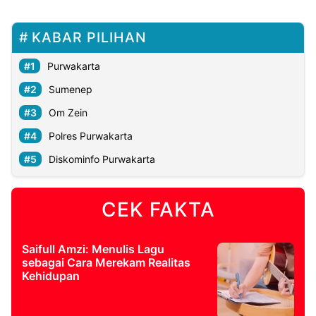
KABAR PILIHAN
Purwakarta
Sumenep
Om Zein
Polres Purwakarta
Diskominfo Purwakarta
CEK FAKTA
Saifull Amzi: Menulis Lagu
sebagai Cara Merekam Realitas
Kehidupan