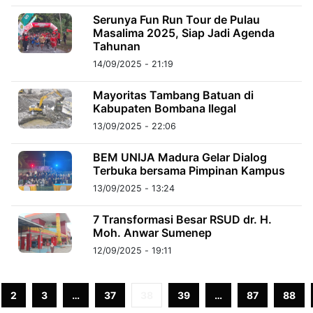
Serunya Fun Run Tour de Pulau
Masalima 2025, Siap Jadi Agenda
©
Kabarbaru.co
Tahunan
-
2026
14/09/2025 - 21:19
Mayoritas Tambang Batuan di
PT.
Kabupaten Bombana Ilegal
Kabarbaru
Media
Holding
13/09/2025 - 22:06
BEM UNIJA Madura Gelar Dialog
Terbuka bersama Pimpinan Kampus
13/09/2025 - 13:24
7 Transformasi Besar RSUD dr. H.
Moh. Anwar Sumenep
12/09/2025 - 19:11
2
3
…
37
38
39
…
87
88