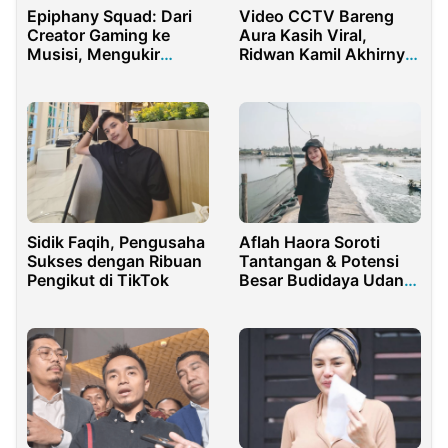
Epiphany Squad: Dari
Video CCTV Bareng
Creator Gaming ke
Aura Kasih Viral,
Musisi, Mengukir
Ridwan Kamil Akhirnya
Kesuksesan di
Minta Maaf
Berbagai Bidang
Sidik Faqih, Pengusaha
Aflah Haora Soroti
Sukses dengan Ribuan
Tantangan & Potensi
Pengikut di TikTok
Besar Budidaya Udang
Vaname Banten