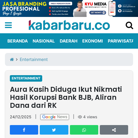
BERANDA
NASIONAL
DAERAH
EKONOMI
PARIWISATA
Informasi
KabarbaruTV
Kirim
Tentang
Entertainment
Iklan
Berita
Kami
ENTERTAINMENT
Berita
Aura Kasih Diduga Ikut Nikmati
Nasional
International
Olahraga
Entertainment
Daerah
Pariwisata
Kuliner
Kolom
Hasil Korupsi Bank BJB, Aliran
Dana dari RK
Network
24/12/2025
|
|
4
views
PT
TREETAN