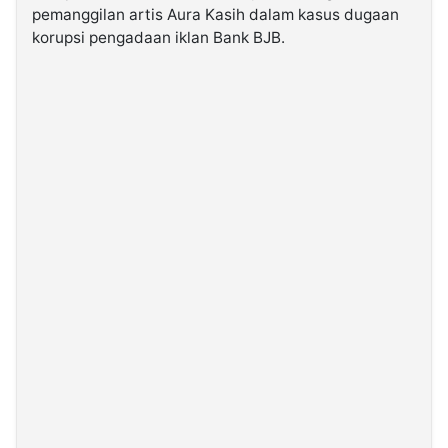
pemanggilan artis Aura Kasih dalam kasus dugaan
korupsi pengadaan iklan Bank BJB.
©
Kabarbaru.co
-
2026
PT.
Kabarbaru
Media
Holding