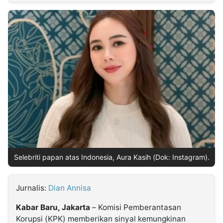
MULTIMEDIA
INDONESIA
Partner
Insight
Suara
Lens
Daily
Jalan
Idealita
Kita
Dinamikapost.com
Radar
Seedbacklink
NTB
Time
IDN
Jogja
Rakyat
News
Notice
Baru
Follow
Kabarbaru
Selebriti papan atas Indonesia, Aura Kasih (Dok: Instagram).
Jurnalis:
Dian Annisa
Kabar Baru, Jakarta
– Komisi Pemberantasan
Korupsi (KPK) memberikan sinyal kemungkinan