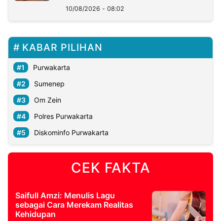
10/08/2026 - 08:02
KABAR PILIHAN
Purwakarta
Sumenep
Om Zein
Polres Purwakarta
Diskominfo Purwakarta
CEK FAKTA
Saifull Amzi: Menulis Lagu
sebagai Cara Merekam Realitas
Kehidupan