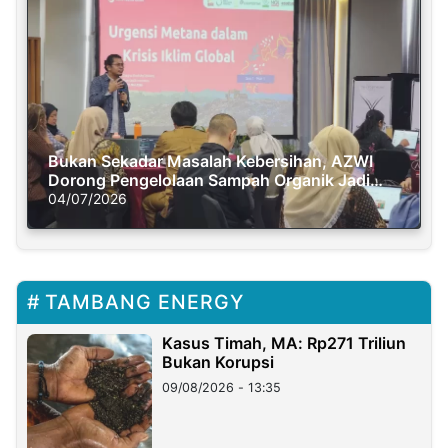
Bukan Sekadar Masalah Kebersihan, AZWI
Dorong Pengelolaan Sampah Organik Jadi
Solusi Krisis Iklim
04/07/2026
TAMBANG ENERGY
Kasus Timah, MA: Rp271 Triliun
Bukan Korupsi
09/08/2026 - 13:35