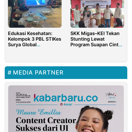
Edukasi Kesehatan:
SKK Migas–KEI Tekan
Kelompok 3 PBL STIKes
Stunting Lewat
Surya Global
Program Suapan Cinta
Yogyakarta Gelar
di Kepulauan Sumenep
Sosialisasi dan Skrining
Penyakit Tidak Menular
di Dusun Klurak
MEDIA PARTNER