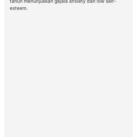
tahun menunjukkan gejala
anxiety
dan
low self-
esteem
.