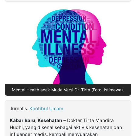
MULTIMEDIA
INDONESIA
Partner
Insight
Suara
Lens
Daily
Jalan
Idealita
Kita
Dinamikapost.com
Radar
Seedbacklink
NTB
Time
IDN
Jogja
Rakyat
News
Notice
Baru
Follow
Kabarbaru
Mental Health anak Muda Versi Dr. Tirta (Foto: Istimewa).
Jurnalis:
Khotibul Umam
Kabar Baru, Kesehatan –
Dokter Tirta Mandira
Hudhi, yang dikenal sebagai aktivis kesehatan dan
influencer medis, kembali menyuarakan