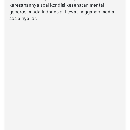
keresahannya soal kondisi kesehatan mental
generasi muda Indonesia. Lewat unggahan media
©
sosialnya, dr.
Kabarbaru.co
-
2026
PT.
Kabarbaru
Media
Holding