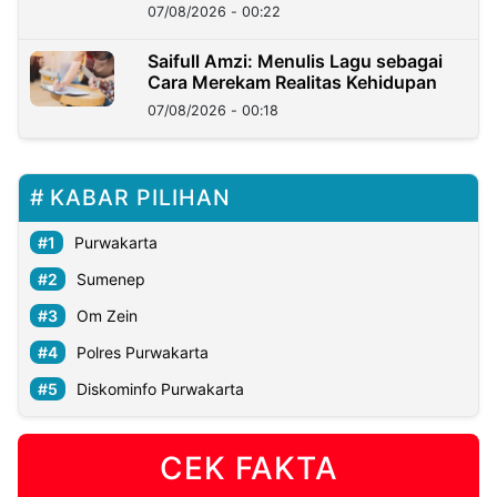
Kedaulatan Negara
07/08/2026 - 00:22
Saifull Amzi: Menulis Lagu sebagai
Cara Merekam Realitas Kehidupan
07/08/2026 - 00:18
KABAR PILIHAN
Purwakarta
Sumenep
Om Zein
Polres Purwakarta
Diskominfo Purwakarta
CEK FAKTA