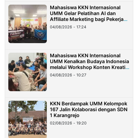
Mahasiswa KKN Internasional
UMM Gelar Pelatihan AI dan
Affiliate Marketing bagi Pekerja
Migran Indonesia di Taiwan
04/08/2026 - 17:24
Mahasiswa KKN Internasional
UMM Kenalkan Budaya Indonesia
melalui Workshop Konten Kreatif
di Taiwan
04/08/2026 - 10:27
KKN Berdampak UMM Kelompok
167 Jalin Kolaborasi dengan SDN
1 Karangrejo
02/08/2026 - 19:20