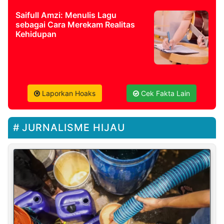
Saifull Amzi: Menulis Lagu
sebagai Cara Merekam Realitas
Kehidupan
Laporkan Hoaks
Cek Fakta Lain
JURNALISME HIJAU