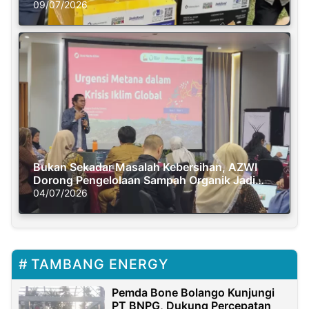
Semasa Piknik
09/07/2026
Bukan Sekadar Masalah Kebersihan, AZWI
Dorong Pengelolaan Sampah Organik Jadi
Solusi Krisis Iklim
04/07/2026
TAMBANG ENERGY
Pemda Bone Bolango Kunjungi
PT BNPG, Dukung Percepatan