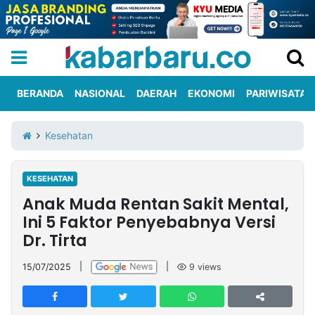
BERANDA
NASIONAL
DAERAH
EKONOMI
PARIWISATA
Informasi
KabarbaruTV
Kirim
Tentang
Kesehatan
Iklan
Berita
Kami
KESEHATAN
Berita
Anak Muda Rentan Sakit Mental,
Nasional
International
Olahraga
Entertainment
Daerah
Pariwisata
Kuliner
Kolom
Ini 5 Faktor Penyebabnya Versi
Dr. Tirta
Network
15/07/2025
|
|
9
views
PT
TREETAN