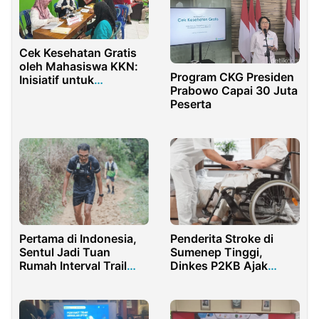
Cek Kesehatan Gratis
oleh Mahasiswa KKN:
Program CKG Presiden
Inisiatif untuk
Prabowo Capai 30 Juta
Meningkatkan
Peserta
Kesehatan Masyarakat
di Desa Pereng
Pertama di Indonesia,
Penderita Stroke di
Sentul Jadi Tuan
Sumenep Tinggi,
Rumah Interval Trail
Dinkes P2KB Ajak
Challenge
Warga Cek Kesehatan