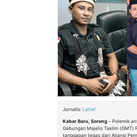
©
Kabarbaru.co
-
2026
PT.
Kabarbaru
Media
Holding
Jurnalis:
Latief
Kabar Baru, Sorong
– Polemik a
Gabungan Majelis Taklim (GMT) 
tanggapan tegas dari
Aliansi Pe