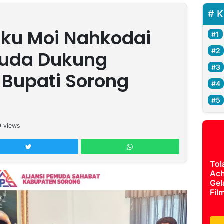
K
ku Moi Nahkodai
uda Dukung
Bupati Sorong
0
views
Tol
Ach
Gel
Fil