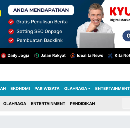
Daily Jogja
Jalan Rakyat
Idealita News
Kita No
RAH
EKONOMI
PARIWISATA
OLAHRAGA
ENTERTAINMENT
OLAHRAGA
ENTERTAINMENT
PENDIDIKAN