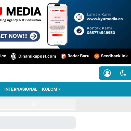
tice
Radar Baru
Seedbacklink
Dinamikapost.com
INTERNASIONAL
KOLOM