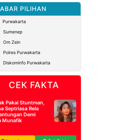
ABAR PILIHAN
Purwakarta
Sumenep
Om Zein
Polres Purwakarta
Diskominfo Purwakarta
CEK FAKTA
ak Pakai Stuntman,
a Septriasa Rela
antungan Demi
m Munafik