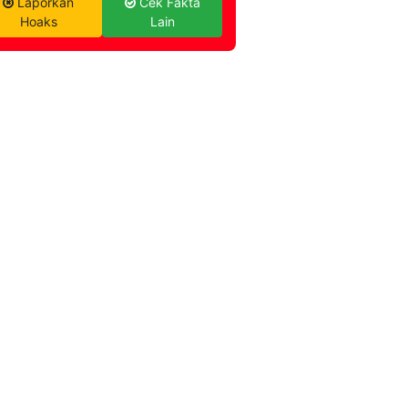
Laporkan
Cek Fakta
Hoaks
Lain