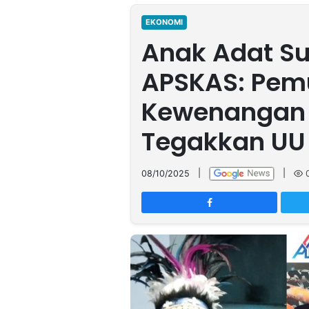
MULTIMEDIA
INDONESIA
EKONOMI
Anak Adat Su
Partner
APSKAS: Pem
Insight
Suara
Lens
Daily
Jalan
Idealita
Kita
Dinamikapost.com
Radar
Seedbacklink
Kewenangan 
NTB
Time
IDN
Jogja
Rakyat
News
Notice
Baru
Tegakkan UU
Follow
Kabarbaru
08/10/2025
|
|