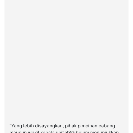
“Yang lebih disayangkan, pihak pimpinan cabang
maupun wakil kepala unit BSG belum menunjukkan