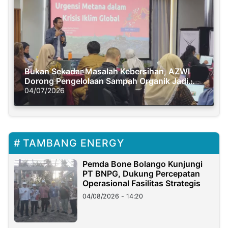
Bukan Sekadar Masalah Kebersihan, AZWI
Dorong Pengelolaan Sampah Organik Jadi
Solusi Krisis Iklim
04/07/2026
TAMBANG ENERGY
Pemda Bone Bolango Kunjungi
PT BNPG, Dukung Percepatan
Operasional Fasilitas Strategis
04/08/2026 - 14:20