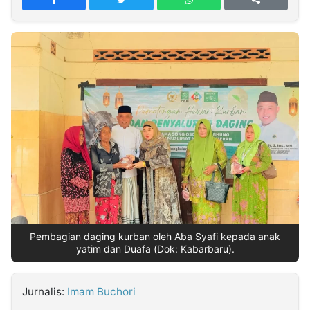
MULTIMEDIA
INDONESIA
Partner
Insight
Suara
Lens
Daily
Jalan
Idealita
Kita
Dinamikapost.com
Radar
Seedbacklink
NTB
Time
IDN
Jogja
Rakyat
News
Notice
Baru
Follow
Kabarbaru
Pembagian daging kurban oleh Aba Syafi kepada anak
yatim dan Duafa (Dok: Kabarbaru).
Jurnalis:
Imam Buchori