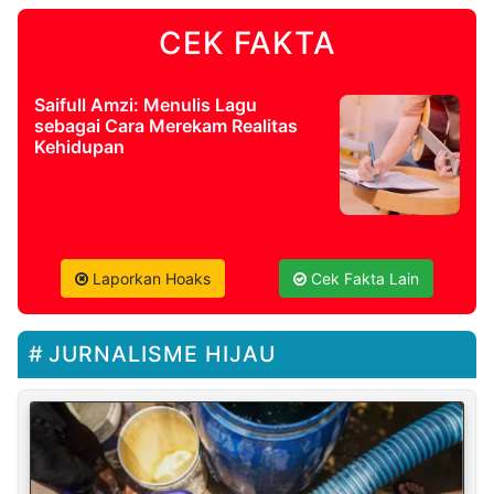
CEK FAKTA
Saifull Amzi: Menulis Lagu
sebagai Cara Merekam Realitas
Kehidupan
Laporkan Hoaks
Cek Fakta Lain
JURNALISME HIJAU