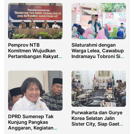
Pemprov NTB
Silaturahmi dengan
Komitmen Wujudkan
Warga Lelea, Cawabup
Pertambangan Rakyat
Indramayu Tobroni Siap
untuk Dikelola Koperasi
Perbaiki Bendungan
Karet Pangkalan
Purwakarta dan Gurye
DPRD Sumenep Tak
Korea Selatan Jalin
Kunjung Pangkas
Sister City, Siap Gaet
Anggaran, Kegiatan
Investasi Besar!
Dewan atau