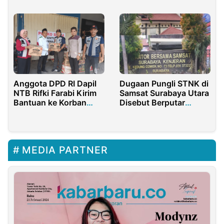
Sekretariat?
Anggota DPD RI Dapil
Dugaan Pungli STNK di
NTB Rifki Farabi Kirim
Samsat Surabaya Utara
Bantuan ke Korban
Disebut Berputar
Banjir Mataram
hingga Rp1,6 Miliar per
Bulan
MEDIA PARTNER