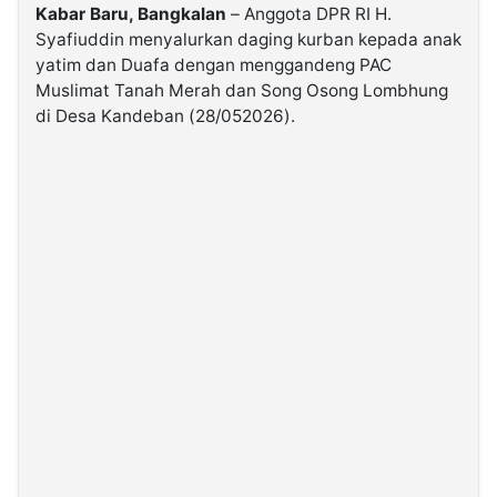
Kabar Baru, Bangkalan
– Anggota DPR RI H.
Syafiuddin menyalurkan daging kurban kepada anak
©
yatim dan Duafa dengan menggandeng PAC
Kabarbaru.co
-
Muslimat Tanah Merah dan Song Osong Lombhung
2026
di Desa Kandeban (28/052026).
PT.
Kabarbaru
Media
Holding