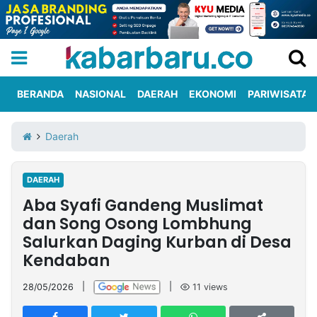
BERANDA
NASIONAL
DAERAH
EKONOMI
PARIWISATA
Informasi
KabarbaruTV
Kirim
Tentang
Daerah
Iklan
Berita
Kami
DAERAH
Berita
Aba Syafi Gandeng Muslimat
Nasional
International
Olahraga
Entertainment
Daerah
Pariwisata
Kuliner
Kolom
dan Song Osong Lombhung
Salurkan Daging Kurban di Desa
Kendaban
Network
28/05/2026
|
|
11
views
PT
TREETAN