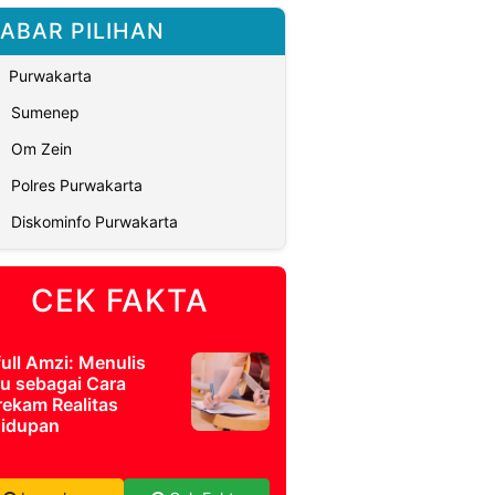
ABAR PILIHAN
Purwakarta
Sumenep
Om Zein
Polres Purwakarta
Diskominfo Purwakarta
CEK FAKTA
full Amzi: Menulis
u sebagai Cara
ekam Realitas
idupan