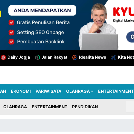
Daily Jogja
Jalan Rakyat
Idealita News
Kita Not
RAH
EKONOMI
PARIWISATA
OLAHRAGA
ENTERTAINMENT
OLAHRAGA
ENTERTAINMENT
PENDIDIKAN