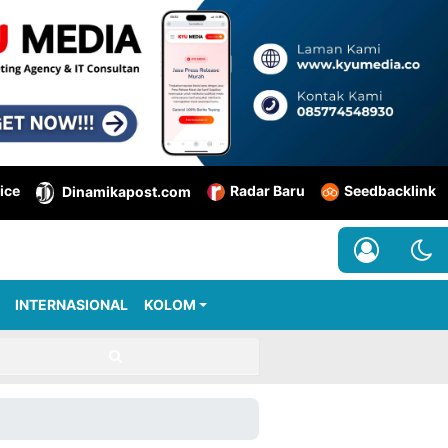
ice
Radar Baru
Seedbacklink
Dinamikapost.com
INTERNASIONAL
KOLOM