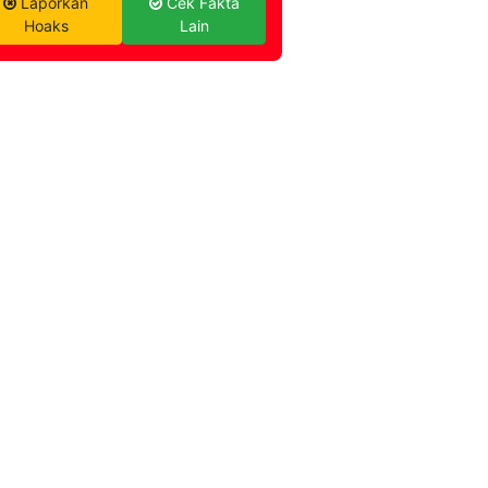
Laporkan
Cek Fakta
Hoaks
Lain