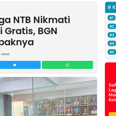
K
ga NTB Nikmati
 Gratis, BGN
paknya
views
Sai
Lag
Mer
Keh