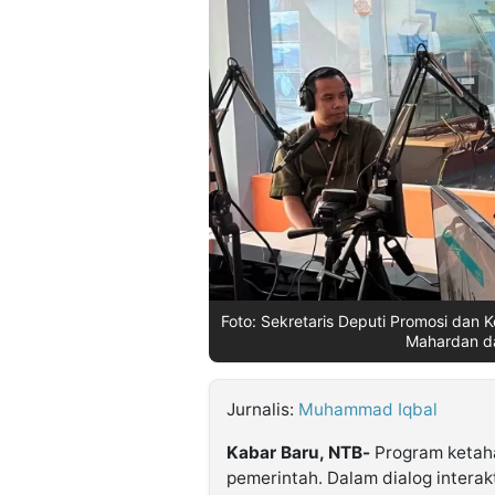
©
Kabarbaru.co
-
2026
PT.
Kabarbaru
Media
Holding
Foto: Sekretaris Deputi Promosi dan 
Mahardan da
Jurnalis:
Muhammad Iqbal
Kabar Baru, NTB-
Program ketaha
pemerintah. Dalam dialog interak