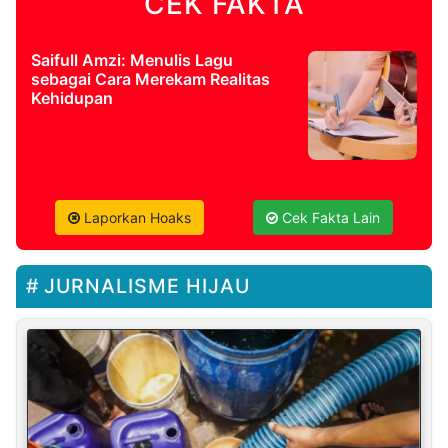
CEK FAKTA
Saifull Amzi: Menulis Lagu
sebagai Cara Merekam Realitas
Kehidupan
Laporkan Hoaks
Cek Fakta Lain
JURNALISME HIJAU