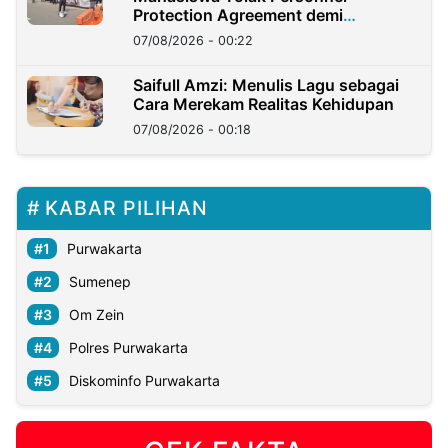
Protection Agreement demi
Kedaulatan Negara
07/08/2026 - 00:22
Saifull Amzi: Menulis Lagu sebagai
Cara Merekam Realitas Kehidupan
07/08/2026 - 00:18
KABAR PILIHAN
Purwakarta
Sumenep
Om Zein
Polres Purwakarta
Diskominfo Purwakarta