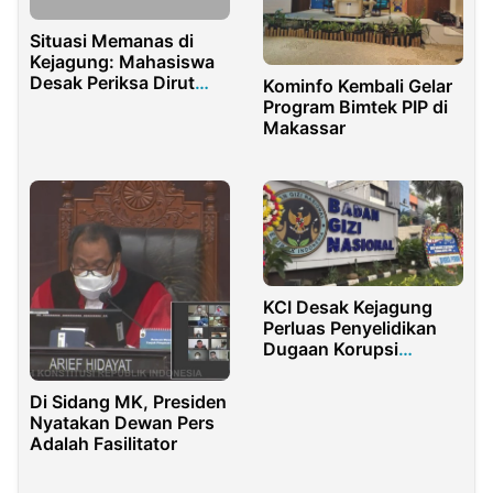
Situasi Memanas di
Kejagung: Mahasiswa
Desak Periksa Dirut
Kominfo Kembali Gelar
Pupuk Indonesia
Program Bimtek PIP di
Makassar
KCI Desak Kejagung
Perluas Penyelidikan
Dugaan Korupsi
Program MBG hingga
Audit Mitra BGN
Di Sidang MK, Presiden
Nyatakan Dewan Pers
Adalah Fasilitator