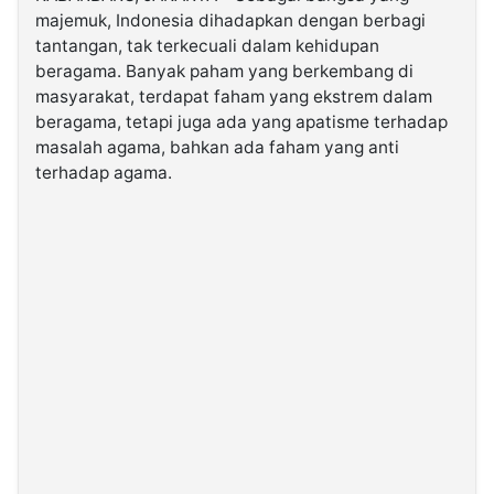
majemuk, Indonesia dihadapkan dengan berbagi
tantangan, tak terkecuali dalam kehidupan
©
Kabarbaru.co
beragama. Banyak paham yang berkembang di
-
masyarakat, terdapat faham yang ekstrem dalam
2026
beragama, tetapi juga ada yang apatisme terhadap
masalah agama, bahkan ada faham yang anti
PT.
terhadap agama.
Kabarbaru
Media
Holding