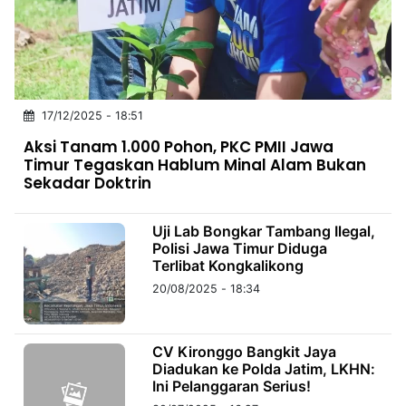
MULTIMEDIA
INDONESIA
Partner
17/12/2025 - 18:51
Insight
Suara
Lens
Daily
Jalan
Idealita
Kita
Radar
Seedbacklink
Aksi Tanam 1.000 Pohon, PKC PMII Jawa
NTB
Time
IDN
Jogja
Rakyat
News
Notice
Baru
Timur Tegaskan Hablum Minal Alam Bukan
Sekadar Doktrin
Follow
Kabarbaru
Uji Lab Bongkar Tambang Ilegal,
Polisi Jawa Timur Diduga
Terlibat Kongkalikong
20/08/2025 - 18:34
CV Kironggo Bangkit Jaya
Diadukan ke Polda Jatim, LKHN:
Ini Pelanggaran Serius!