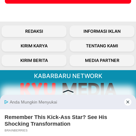
REDAKSI
INFORMASI IKLAN
KIRIM KARYA
TENTANG KAMI
KIRIM BERITA
MEDIA PARTNER
KABARBARU NETWORK
About Our Kabarbaru.co
Kabarbaru.co menyajikan berita aktual dan
inspiratif dari sudut pandang berbaik sangka
serta terverifikasi dari sumber yang tepat.