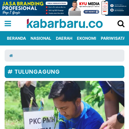
BERANDA
NASIONAL
DAERAH
EKONOMI
PARIWISATA
Informasi
KabarbaruTV
Kirim
Tentang
Iklan
Berita
Kami
TULUNGAGUNG
Berita
Nasional
International
Olahraga
Entertainment
Daerah
Pariwisata
Kuliner
Kolom
Network
PT
TREETAN