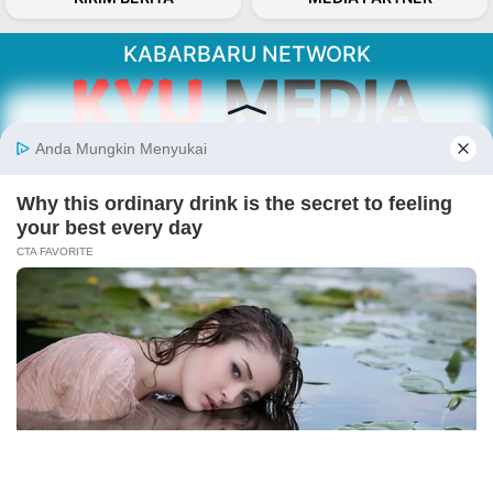
KABARBARU NETWORK
About Our Kabarbaru.co
Kabarbaru.co menyajikan berita aktual dan
inspiratif dari sudut pandang berbaik sangka
serta terverifikasi dari sumber yang tepat.
Follow Kabarbaru