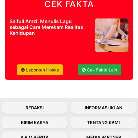
CEK FAKTA
©
Kabarbaru.co
Saifull Amzi: Menulis Lagu
-
sebagai Cara Merekam Realitas
2026
Kehidupan
PT.
Kabarbaru
Media
Holding
Laporkan Hoaks
Cek Fakta Lain
REDAKSI
INFORMASI IKLAN
KIRIM KARYA
TENTANG KAMI
KIRIM BERITA
MEDIA PARTNER