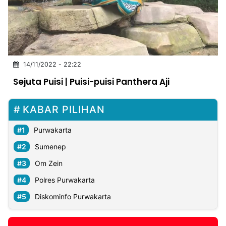
MULTIMEDIA
INDONESIA
Partner
14/11/2022 - 22:22
Insight
Suara
Lens
Daily
Jalan
Idealita
Kita
Dinamikapost.com
Radar
Seedbacklink
Sejuta Puisi | Puisi-puisi Panthera Aji
NTB
Time
IDN
Jogja
Rakyat
News
Notice
Baru
KABAR PILIHAN
Follow
Kabarbaru
Purwakarta
Sumenep
Om Zein
Polres Purwakarta
Diskominfo Purwakarta