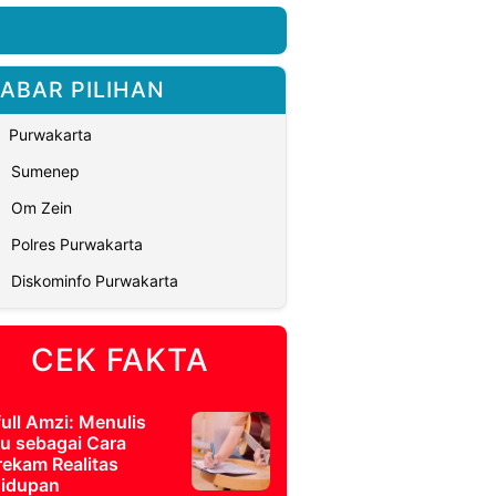
ABAR PILIHAN
Purwakarta
Sumenep
Om Zein
Polres Purwakarta
Diskominfo Purwakarta
CEK FAKTA
full Amzi: Menulis
u sebagai Cara
ekam Realitas
idupan