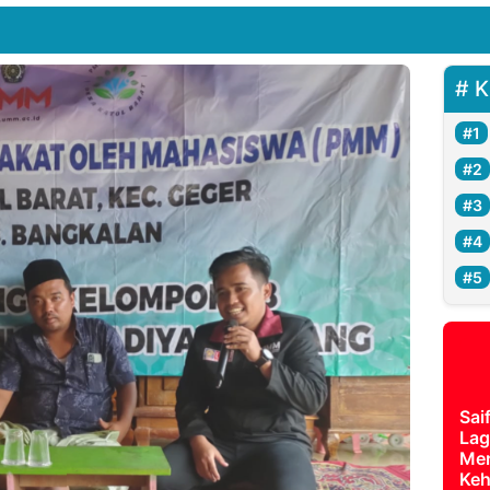
K
Sai
Lag
Mer
Keh