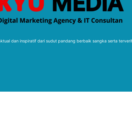
tual dan inspiratif dari sudut pandang berbaik sangka serta terveri
Follow Kabarbaru