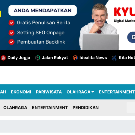
Daily Jogja
Jalan Rakyat
Idealita News
Kita Not
RAH
EKONOMI
PARIWISATA
OLAHRAGA
ENTERTAINMENT
OLAHRAGA
ENTERTAINMENT
PENDIDIKAN