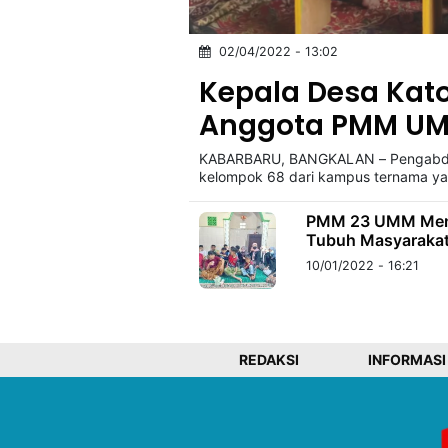
02/04/2022 - 13:02
©
Kabarbaru.co
Kepala Desa Kat
-
2026
Anggota PMM U
KABARBARU, BANGKALAN – Pengabdia
PT.
Kabarbaru
kelompok 68 dari kampus ternama ya
Media
Holding
PMM 23 UMM Memb
Tubuh Masyaraka
10/01/2022 - 16:21
REDAKSI
INFORMASI