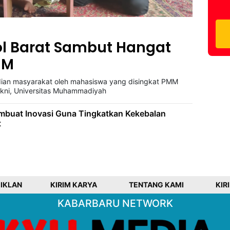
ol Barat Sambut Hangat
MM
n masyarakat oleh mahasiswa yang disingkat PMM
kni, Universitas Muhammadiyah
uat Inovasi Guna Tingkatkan Kekebalan
t
 IKLAN
KIRIM KARYA
TENTANG KAMI
KIR
KABARBARU NETWORK