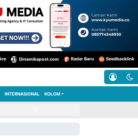
ice
Radar Baru
Seedbacklink
Dinamikapost.com
INTERNASIONAL
KOLOM