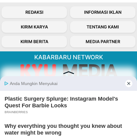
REDAKSI
INFORMASI IKLAN
KIRIM KARYA
TENTANG KAMI
KIRIM BERITA
MEDIA PARTNER
KABARBARU NETWORK
About Our Kabarbaru.co
Kabarbaru.co menyajikan berita aktual dan
inspiratif dari sudut pandang berbaik sangka
serta terverifikasi dari sumber yang tepat.
Follow Kabarbaru