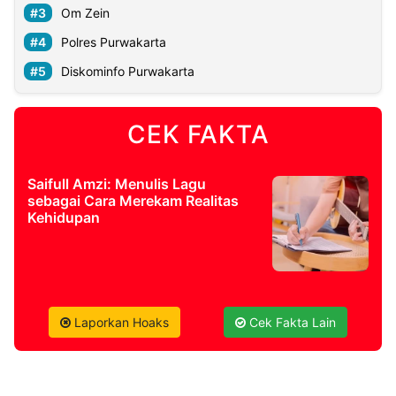
Om Zein
Polres Purwakarta
Diskominfo Purwakarta
CEK FAKTA
Saifull Amzi: Menulis Lagu
sebagai Cara Merekam Realitas
Kehidupan
Laporkan Hoaks
Cek Fakta Lain