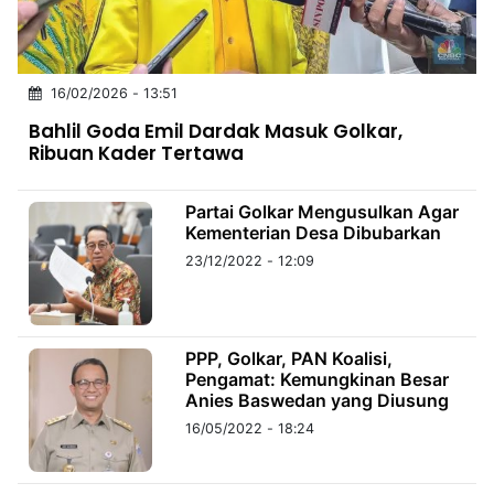
MULTIMEDIA
INDONESIA
16/02/2026 - 13:51
Partner
Bahlil Goda Emil Dardak Masuk Golkar,
Ribuan Kader Tertawa
Insight
Suara
Lens
Daily
Jalan
Idealita
Kita
Dinamikapost.com
Radar
Seedbacklink
NTB
Time
IDN
Jogja
Rakyat
News
Notice
Baru
Partai Golkar Mengusulkan Agar
Kementerian Desa Dibubarkan
Follow
Kabarbaru
23/12/2022 - 12:09
PPP, Golkar, PAN Koalisi,
Pengamat: Kemungkinan Besar
Anies Baswedan yang Diusung
16/05/2022 - 18:24