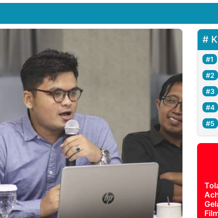
K
Tol
Ach
Gel
Fil