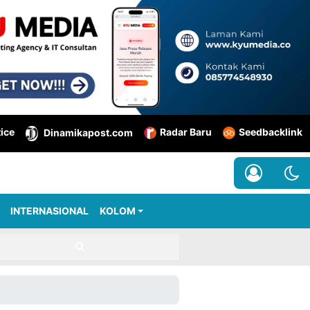
tice
Radar Baru
Seedbacklink
Dinamikapost.com
INTERNASIONAL
KOLOM