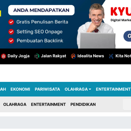
Daily Jogja
Jalan Rakyat
Idealita News
Kita No
RAH
EKONOMI
PARIWISATA
OLAHRAGA
ENTERTAINMENT
OLAHRAGA
ENTERTAINMENT
PENDIDIKAN