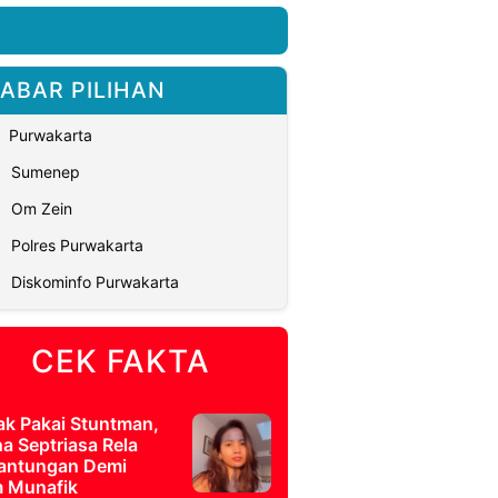
ABAR PILIHAN
Purwakarta
Sumenep
Om Zein
Polres Purwakarta
Diskominfo Purwakarta
CEK FAKTA
ak Pakai Stuntman,
a Septriasa Rela
antungan Demi
m Munafik