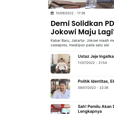
15/09/2022 - 17:36
©
Kabarbaru.co
Demi Solidkan PD
-
2026
Jokowi Maju Lagi
Kabar Baru, Jakarta- Jokowi masih me
PT.
Kabarbaru
cawapres, meskipun pada satu sisi
Media
Holding
Ustaz Jeje Ingatk
11/07/2022 - 21:54
Politik Identitas, 
09/07/2022 - 22:36
Sah! Pemilu Akan D
Lengkapnya