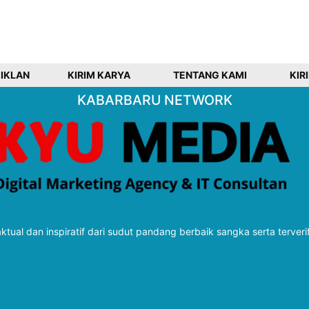
 IKLAN
KIRIM KARYA
TENTANG KAMI
KIR
KABARBARU NETWORK
tual dan inspiratif dari sudut pandang berbaik sangka serta terveri