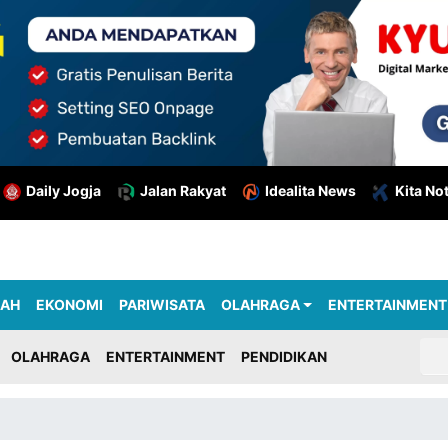
Daily Jogja
Jalan Rakyat
Idealita News
Kita No
RAH
EKONOMI
PARIWISATA
OLAHRAGA
ENTERTAINMENT
OLAHRAGA
ENTERTAINMENT
PENDIDIKAN