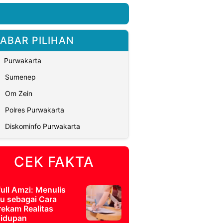
ABAR PILIHAN
Purwakarta
Sumenep
Om Zein
Polres Purwakarta
Diskominfo Purwakarta
CEK FAKTA
full Amzi: Menulis
u sebagai Cara
ekam Realitas
idupan