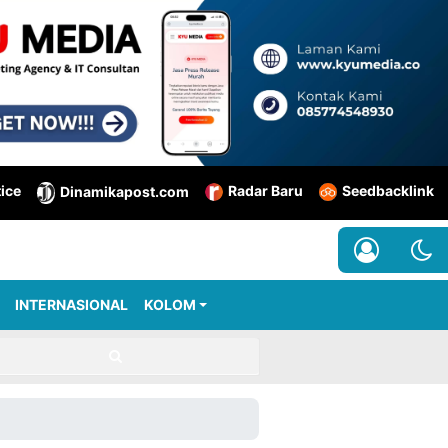
tice
Radar Baru
Seedbacklink
Dinamikapost.com
INTERNASIONAL
KOLOM