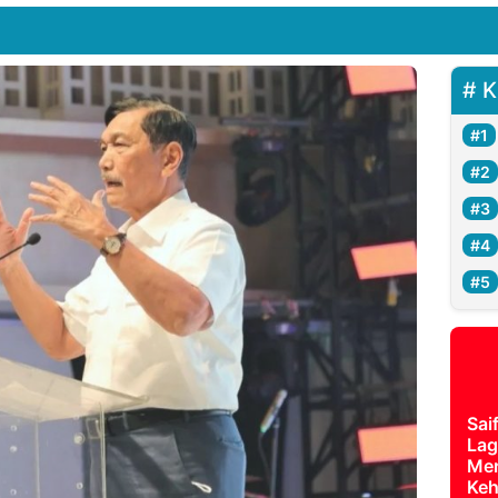
K
Sai
Lag
Mer
Keh