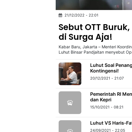
21/12/2022 - 22:01
©
Kabarbaru.co
Sebut OTT Buruk,
-
2026
di Surga Aja!
Kabar Baru, Jakarta – Menteri Koordi
PT.
Kabarbaru
Luhut Binsar Pandjaitan menyebut Op
Media
Holding
Luhut Soal Penan
Kontingensi!
20/12/2021 - 21:07
Pemerintah RI Meng
dan Kepri
15/10/2021 - 08:21
Luhut VS Haris-Fa
24/09/2021 - 22:05