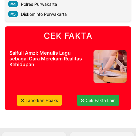
Polres Purwakarta
Diskominfo Purwakarta
CEK FAKTA
Saifull Amzi: Menulis Lagu
sebagai Cara Merekam Realitas
Kehidupan
Laporkan Hoaks
Cek Fakta Lain