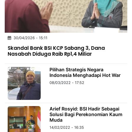
MULTIMEDIA
INDONESIA
Partner
30/04/2026 - 15:11
Insight
Suara
Lens
Daily
Jalan
Idealita
Kita
Dinamikapost.com
Radar
Seedbacklink
Skandal Bank BSI KCP Sabang 3, Dana
NTB
Time
IDN
Jogja
Rakyat
News
Notice
Baru
Nasabah Diduga Raib Rp1,4 Miliar
Follow
Kabarbaru
Pilihan Strategis Negara
Indonesia Menghadapi Hot War
08/03/2022 - 17:52
Arief Rosyid: BSI Hadir Sebagai
Solusi Bagi Perekonomian Kaum
Muda
14/02/2022 - 16:35