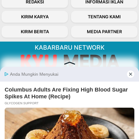
REDAKSI
INFORMASI IKLAN
KIRIM KARYA
TENTANG KAMI
KIRIM BERITA
MEDIA PARTNER
KABARBARU NETWORK
About Our Kabarbaru.co
Kabarbaru.co menyajikan berita aktual dan
inspiratif dari sudut pandang berbaik sangka
serta terverifikasi dari sumber yang tepat.
Follow Kabarbaru