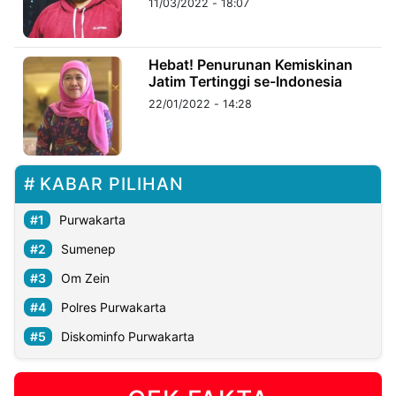
11/03/2022 - 18:07
©
Kabarbaru.co
Hebat! Penurunan Kemiskinan
-
2026
Jatim Tertinggi se-Indonesia
22/01/2022 - 14:28
PT.
Kabarbaru
Media
Holding
KABAR PILIHAN
Purwakarta
Sumenep
Om Zein
Polres Purwakarta
Diskominfo Purwakarta