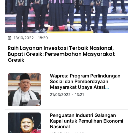
MULTIMEDIA
INDONESIA
Partner
13/10/2022 - 18:20
Insight
Suara
Lens
Daily
Jalan
Idealita
Kita
Dinamikapost.com
Radar
Seedbacklink
Raih Layanan Investasi Terbaik Nasional,
NTB
Time
IDN
Jogja
Rakyat
News
Notice
Baru
Bupati Gresik: Persembahan Masyarakat
Gresik
Follow
Kabarbaru
Wapres: Program Perlindungan
Sosial dan Pemberdayaan
Masyarakat Upaya Atasi
Kemiskinan
21/03/2022 - 13:21
Penguatan Industri Galangan
Kapal untuk Pemulihan Ekonomi
Nasional