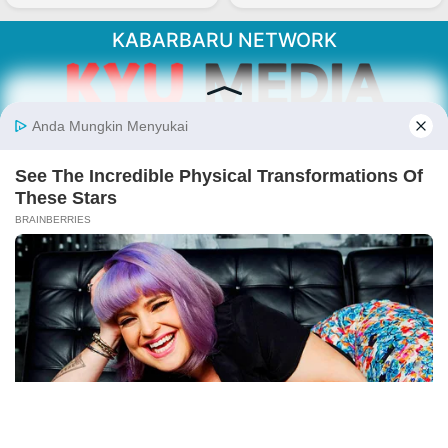
KABARBARU NETWORK
About Our Kabarbaru.co
Kabarbaru.co menyajikan berita aktual dan
inspiratif dari sudut pandang berbaik sangka
serta terverifikasi dari sumber yang tepat.
Follow Kabarbaru
Kabarbaru.co