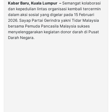
Kabar Baru, Kuala Lumpur –
Semangat kolaborasi
dan kepedulian lintas organisasi kembali tercermin
©
dalam aksi sosial yang digelar pada 15 Februari
Kabarbaru.co
-
2026. Sayap Partai Gerindra yakni Tidar Malaysia
2026
bersama Pemuda Pancasila Malaysia sukses
menyelenggarakan kegiatan donor darah di Pusat
PT.
Darah Negara.
Kabarbaru
Media
Holding