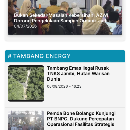
Bukan Sekadar Masalah Kebersihan, AZWI
Dorong Pengelolaan Sampah Organik Jadi
Solusi Krisis Iklim
04/07/2026
TAMBANG ENERGY
Tambang Emas Ilegal Rusak
TNKS Jambi, Hutan Warisan
Dunia
06/08/2026 - 16:23
Pemda Bone Bolango Kunjungi
PT BNPG, Dukung Percepatan
Operasional Fasilitas Strategis