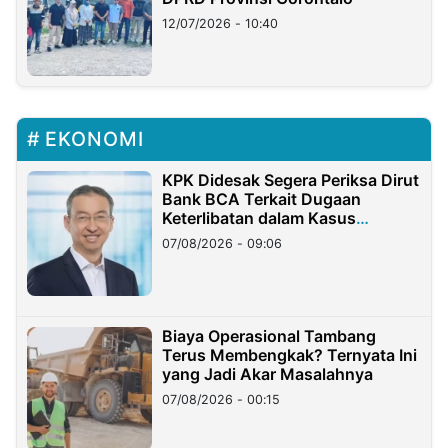
12/07/2026 - 10:40
EKONOMI
KPK Didesak Segera Periksa Dirut
Bank BCA Terkait Dugaan
Keterlibatan dalam Kasus
Hilangnya Dana Nasabah Rp2,58
07/08/2026 - 09:06
Miliar
Biaya Operasional Tambang
Terus Membengkak? Ternyata Ini
yang Jadi Akar Masalahnya
07/08/2026 - 00:15