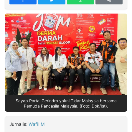
MULTIMEDIA
INDONESIA
Partner
Insight
Suara
Lens
Daily
Jalan
Idealita
Kita
Dinamikapost.com
Radar
Seedbacklink
NTB
Time
IDN
Jogja
Rakyat
News
Notice
Baru
Follow
Kabarbaru
Sayap Partai Gerindra yakni Tidar Malaysia bersama
Pemuda Pancasila Malaysia. (Foto: Dok/Ist).
Jurnalis:
Wafil M