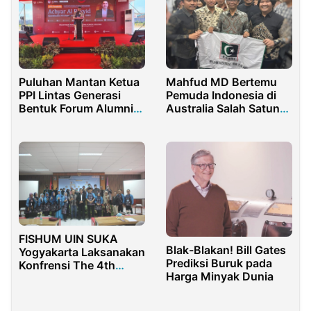
Puluhan Mantan Ketua
Mahfud MD Bertemu
PPI Lintas Generasi
Pemuda Indonesia di
Bentuk Forum Alumni
Australia Salah Satunya
Resmi
Abbadi Thalib
FISHUM UIN SUKA
Blak-Blakan! Bill Gates
Yogyakarta Laksanakan
Prediksi Buruk pada
Konfrensi The 4th
Harga Minyak Dunia
AICOSH 2022