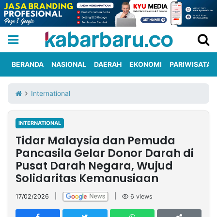
BERANDA
NASIONAL
DAERAH
EKONOMI
PARIWISATA
Informasi
KabarbaruTV
Kirim
Tentang
International
Iklan
Berita
Kami
INTERNATIONAL
Berita
Tidar Malaysia dan Pemuda
Nasional
International
Olahraga
Entertainment
Daerah
Pariwisata
Kuliner
Kolom
Pancasila Gelar Donor Darah di
Pusat Darah Negara, Wujud
Solidaritas Kemanusiaan
Network
17/02/2026
|
|
6
views
PT
TREETAN