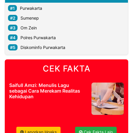
Purwakarta
Sumenep
Om Zein
Polres Purwakarta
Diskominfo Purwakarta
CEK FAKTA
Saifull Amzi: Menulis Lagu
sebagai Cara Merekam Realitas
Kehidupan
Laporkan Hoaks
Cek Fakta Lain