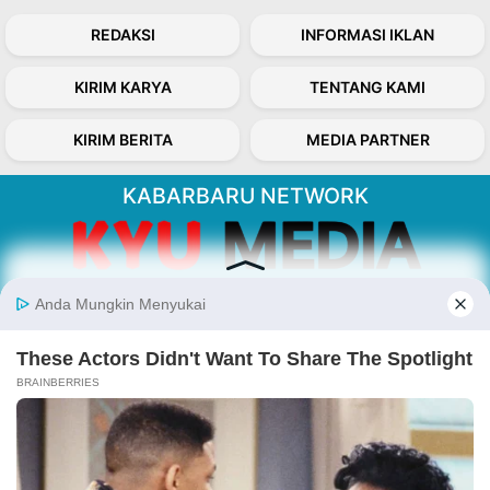
REDAKSI
INFORMASI IKLAN
KIRIM KARYA
TENTANG KAMI
KIRIM BERITA
MEDIA PARTNER
KABARBARU NETWORK
About Our Kabarbaru.co
Kabarbaru.co menyajikan berita aktual dan
inspiratif dari sudut pandang berbaik sangka
serta terverifikasi dari sumber yang tepat.
Follow Kabarbaru