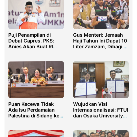
Puji Penampilan di
Gus Menteri: Jemaah
Debat Capres, PKS:
Haji Tahun Ini Dapat 10
Anies Akan Buat RI
Liter Zamzam, Dibagi di
Menjadi Macan Asia
Debarkasi
Puan Kecewa Tidak
Wujudkan Visi
Ada Isu Perdamaian
Internasionalisasi: FTUI
Palestina di Sidang ke-
dan Osaka University
9 P20 India
Berkolaborasi