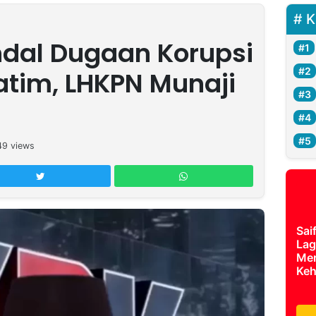
K
ndal Dugaan Korupsi
atim, LHKPN Munaji
49
views
Sai
Lag
Mer
Keh