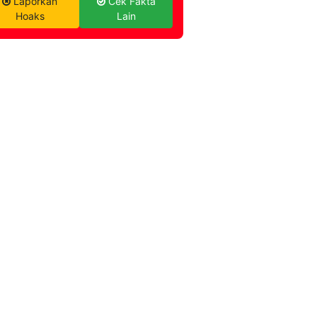
Laporkan
Cek Fakta
Hoaks
Lain