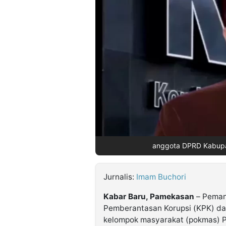
©
Kabarbaru.co
-
2026
PT.
Kabarbaru
Media
Holding
anggota DPRD Kabupat
Jurnalis:
Imam Buchori
Kabar Baru, Pamekasan
– Pemang
Pemberantasan Korupsi (KPK) da
kelompok masyarakat (pokmas) P