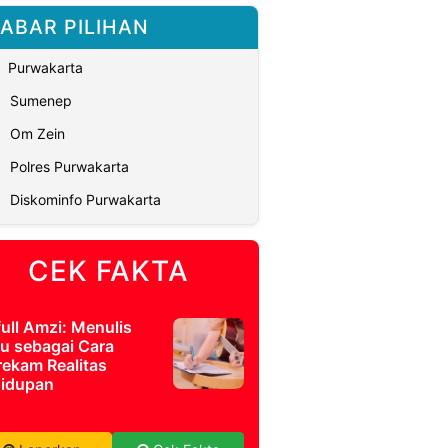
ABAR PILIHAN
Purwakarta
Sumenep
Om Zein
Polres Purwakarta
Diskominfo Purwakarta
CEK FAKTA
full Amzi: Menulis
u sebagai Cara
ekam Realitas
idupan