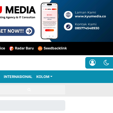
ice
Radar Baru
Seedbacklink
INTERNASIONAL
KOLOM