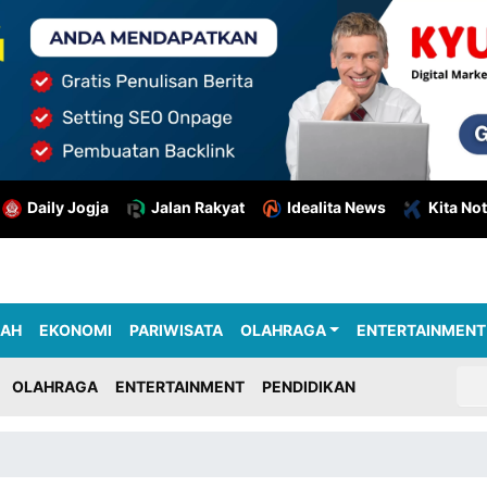
Daily Jogja
Jalan Rakyat
Idealita News
Kita Not
RAH
EKONOMI
PARIWISATA
OLAHRAGA
ENTERTAINMENT
OLAHRAGA
ENTERTAINMENT
PENDIDIKAN