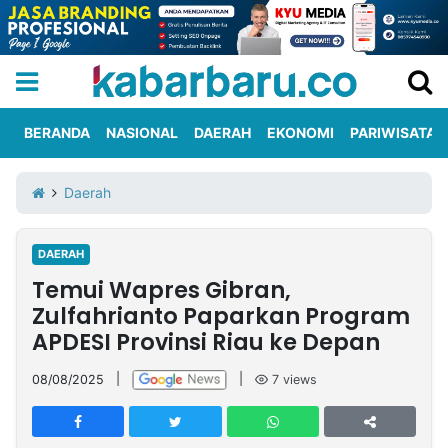
BERANDA
NASIONAL
DAERAH
EKONOMI
PARIWISATA
Informasi
KabarbaruTV
Kirim
Tentang
Daerah
Iklan
Berita
Kami
DAERAH
Berita
Temui Wapres Gibran,
Nasional
International
Olahraga
Entertainment
Daerah
Pariwisata
Kuliner
Kolom
Zulfahrianto Paparkan Program
APDESI Provinsi Riau ke Depan
Network
08/08/2025
|
|
7
views
PT
TREETAN