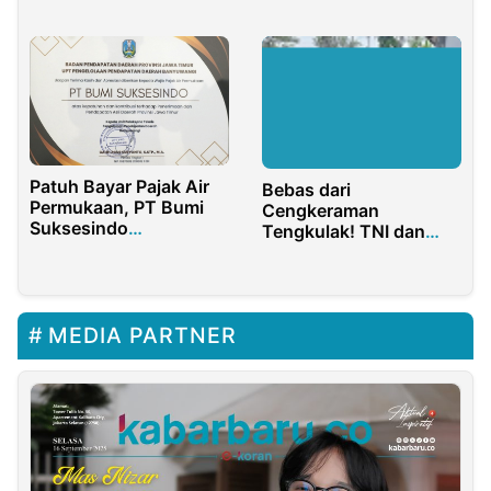
Gropok Manajemen
Laju Inflasi
KITB
Patuh Bayar Pajak Air
Bebas dari
Permukaan, PT Bumi
Cengkeraman
Suksesindo
Tengkulak! TNI dan
Banyuwangi Raih
Camat Purwakarta
Penghargaan Dari UPT
Turun Langsung Kawal
PPD Jawa Timur
Panen Petani
MEDIA PARTNER