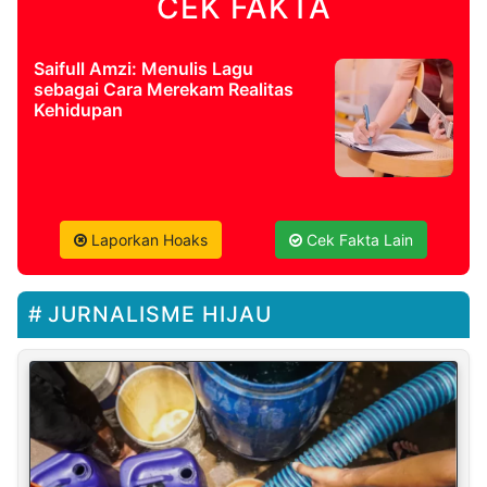
CEK FAKTA
Saifull Amzi: Menulis Lagu
sebagai Cara Merekam Realitas
Kehidupan
Laporkan Hoaks
Cek Fakta Lain
JURNALISME HIJAU