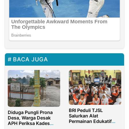
BACA JUGA
BRI Peduli TJSL
Diduga Pungli Prona
Salurkan Alat
Desa, Warga Desak
Permainan Edukatif
APH Periksa Kades
untuk IGTKI-PGRI
Pasir Indah