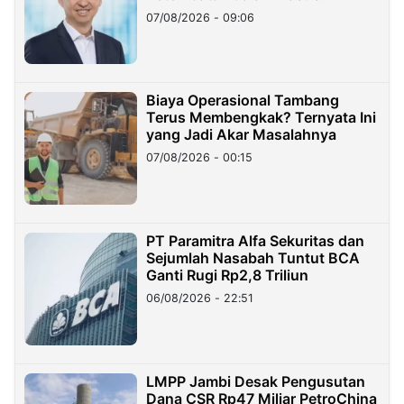
Hilangnya Dana Nasabah Rp2,58
07/08/2026 - 09:06
Miliar
Biaya Operasional Tambang
Terus Membengkak? Ternyata Ini
yang Jadi Akar Masalahnya
07/08/2026 - 00:15
PT Paramitra Alfa Sekuritas dan
Sejumlah Nasabah Tuntut BCA
Ganti Rugi Rp2,8 Triliun
06/08/2026 - 22:51
LMPP Jambi Desak Pengusutan
Dana CSR Rp47 Miliar PetroChina