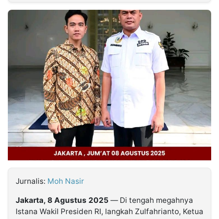
MULTIMEDIA
INDONESIA
Partner
Insight
Suara
Lens
Daily
Jalan
Idealita
Kita
Radar
Seedbacklink
NTB
Time
IDN
Jogja
Rakyat
News
Notice
Baru
Follow
Kabarbaru
Jurnalis:
Moh Nasir
Jakarta, 8 Agustus 2025
— Di tengah megahnya
Istana Wakil Presiden RI, langkah Zulfahrianto, Ketua