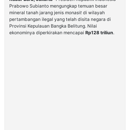
Prabowo Subianto mengungkap temuan besar
mineral tanah jarang jenis
monasit
di wilayah
©
Kabarbaru.co
pertambangan ilegal yang telah disita negara di
-
2026
Provinsi Kepulauan Bangka Belitung. Nilai
ekonominya diperkirakan mencapai
Rp128 triliun
.
PT.
Kabarbaru
Media
Holding