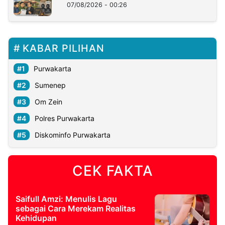
07/08/2026 - 00:26
KABAR PILIHAN
Purwakarta
Sumenep
Om Zein
Polres Purwakarta
Diskominfo Purwakarta
CEK FAKTA
Saifull Amzi: Menulis Lagu
sebagai Cara Merekam Realitas
Kehidupan