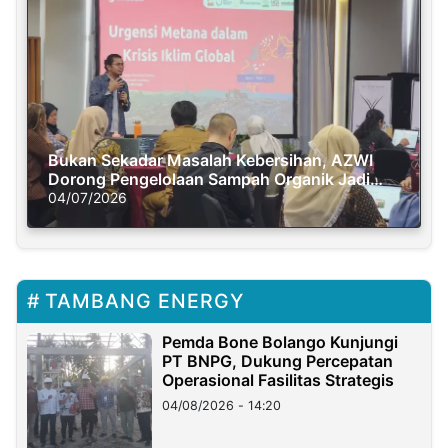
Bukan Sekadar Masalah Kebersihan, AZWI
Dorong Pengelolaan Sampah Organik Jadi
Solusi Krisis Iklim
04/07/2026
TAMBANG ENERGY
Pemda Bone Bolango Kunjungi
PT BNPG, Dukung Percepatan
Operasional Fasilitas Strategis
04/08/2026 - 14:20