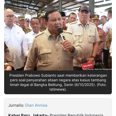
MULTIMEDIA
INDONESIA
Partner
Insight
Suara
Lens
Daily
Jalan
Idealita
Kita
Dinamikapost.com
Radar
Seedbacklink
NTB
Time
IDN
Jogja
Rakyat
News
Notice
Baru
Follow
Kabarbaru
Presiden Prabowo Subianto saat memberikan keterangan
pers soal penyerahan sitaan negara atas kasus tambang
timah ilegal di Bangka Belitung, Senin (6/10/2025). (Foto:
Istimewa).
Jurnalis:
Dian Annisa
Kabar Baru, Jakarta-
Presiden Republik Indonesia