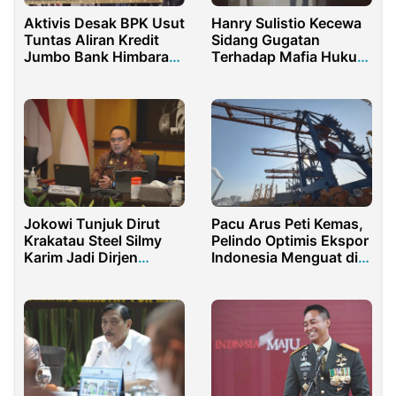
Aktivis Desak BPK Usut
Hanry Sulistio Kecewa
Tuntas Aliran Kredit
Sidang Gugatan
Jumbo Bank Himbara
Terhadap Mafia Hukum
ke Kalla Group
Indonesia Ditunda
Jokowi Tunjuk Dirut
Pacu Arus Peti Kemas,
Krakatau Steel Silmy
Pelindo Optimis Ekspor
Karim Jadi Dirjen
Indonesia Menguat di
Imigrasi
2026