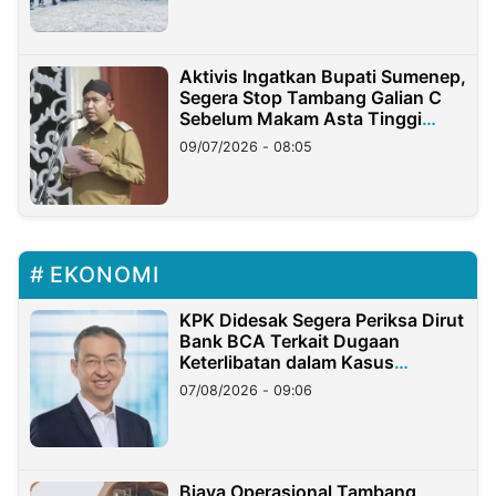
Aktivis Ingatkan Bupati Sumenep,
Segera Stop Tambang Galian C
Sebelum Makam Asta Tinggi
Longsor
09/07/2026 - 08:05
EKONOMI
KPK Didesak Segera Periksa Dirut
Bank BCA Terkait Dugaan
Keterlibatan dalam Kasus
Hilangnya Dana Nasabah Rp2,58
07/08/2026 - 09:06
Miliar
Biaya Operasional Tambang