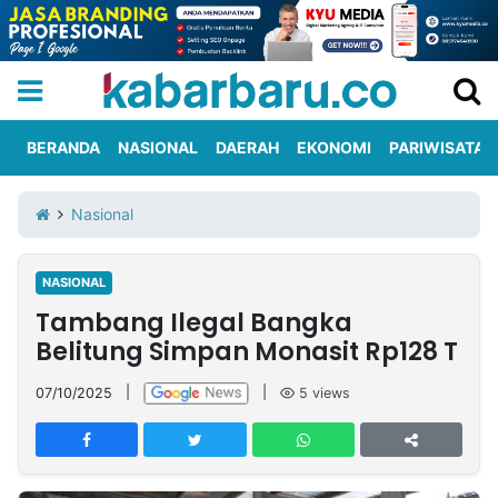
BERANDA
NASIONAL
DAERAH
EKONOMI
PARIWISATA
Informasi
KabarbaruTV
Kirim
Tentang
Nasional
Iklan
Berita
Kami
NASIONAL
Berita
Tambang Ilegal Bangka
Nasional
International
Olahraga
Entertainment
Daerah
Pariwisata
Kuliner
Kolom
Belitung Simpan Monasit Rp128 T
07/10/2025
|
|
5
views
Network
PT
TREETAN