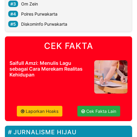
Om Zein
Polres Purwakarta
Diskominfo Purwakarta
CEK FAKTA
Saifull Amzi: Menulis Lagu
sebagai Cara Merekam Realitas
Kehidupan
Laporkan Hoaks
Cek Fakta Lain
JURNALISME HIJAU