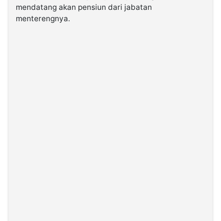
mendatang akan pensiun dari jabatan
menterengnya.
©
Kabarbaru.co
-
2026
PT.
Kabarbaru
Media
Holding