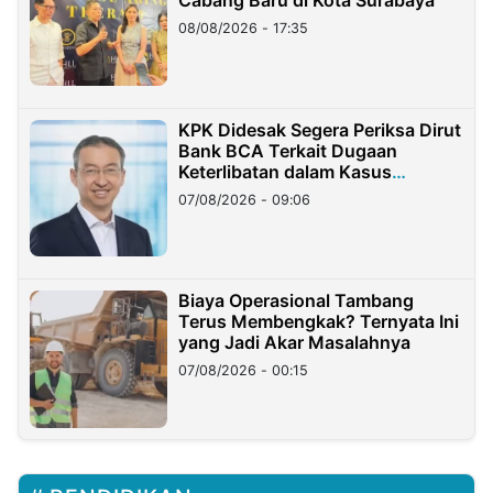
Cabang Baru di Kota Surabaya
08/08/2026 - 17:35
KPK Didesak Segera Periksa Dirut
Bank BCA Terkait Dugaan
Keterlibatan dalam Kasus
Hilangnya Dana Nasabah Rp2,58
07/08/2026 - 09:06
Miliar
Biaya Operasional Tambang
Terus Membengkak? Ternyata Ini
yang Jadi Akar Masalahnya
07/08/2026 - 00:15