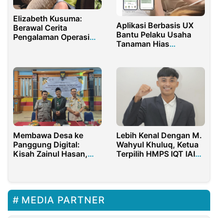
Elizabeth Kusuma:
Aplikasi Berbasis UX
Berawal Cerita
Bantu Pelaku Usaha
Pengalaman Operasi
Tanaman Hias
Fistula sampai menjadi
Tingkatkan Daya Saing
Content Creator
Membawa Desa ke
Lebih Kenal Dengan M.
Panggung Digital:
Wahyul Khuluq, Ketua
Kisah Zainul Hasan,
Terpilih HMPS IQT IAIN
Sang Pelatih dari Liprak
Madura Periode 2025–
Kulon
2026
MEDIA PARTNER