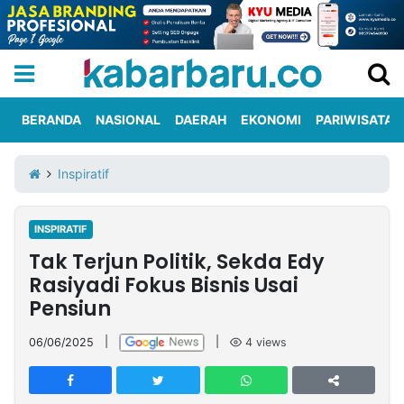
BERANDA
NASIONAL
DAERAH
EKONOMI
PARIWISATA
Informasi
KabarbaruTV
Kirim
Tentang
Inspiratif
Iklan
Berita
Kami
INSPIRATIF
Berita
Tak Terjun Politik, Sekda Edy
Nasional
International
Olahraga
Entertainment
Daerah
Pariwisata
Kuliner
Kolom
Rasiyadi Fokus Bisnis Usai
Pensiun
Network
06/06/2025
|
|
4
views
PT
TREETAN