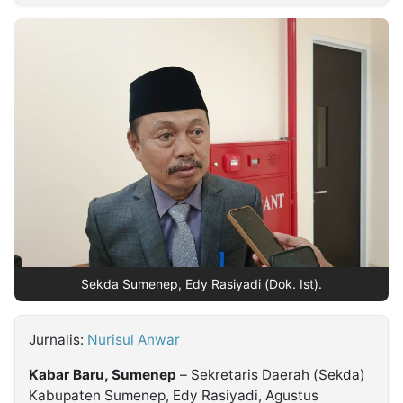
MULTIMEDIA
INDONESIA
Partner
Insight
Suara
Lens
Daily
Jalan
Idealita
Kita
Dinamikapost.com
Radar
Seedbacklink
NTB
Time
IDN
Jogja
Rakyat
News
Notice
Baru
Follow
Kabarbaru
Sekda Sumenep, Edy Rasiyadi (Dok. Ist).
Jurnalis:
Nurisul Anwar
Kabar Baru, Sumenep
– Sekretaris Daerah (Sekda)
Kabupaten Sumenep, Edy Rasiyadi, Agustus