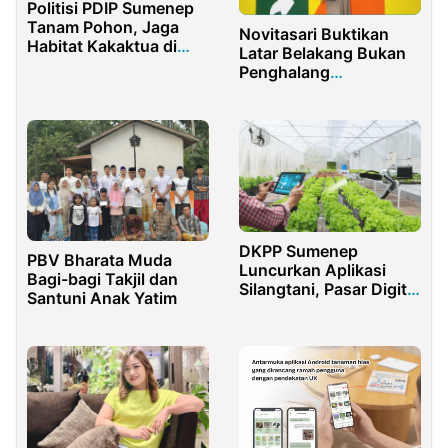
Politisi PDIP Sumenep
Tanam Pohon, Jaga
Novitasari Buktikan
Habitat Kakaktua di
Latar Belakang Bukan
Masalembu
Penghalang
Berkembang di Era
Digital
DKPP Sumenep
PBV Bharata Muda
Luncurkan Aplikasi
Bagi-bagi Takjil dan
Silangtani, Pasar Digital
Santuni Anak Yatim
Petani Lokal