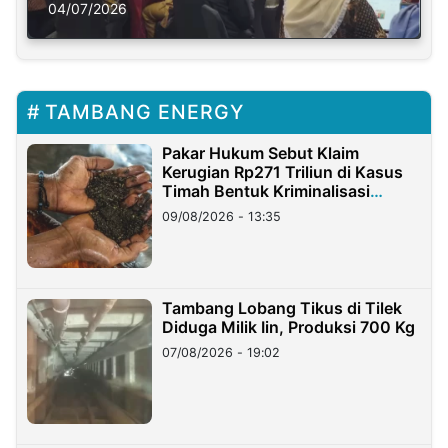
Solusi Krisis Iklim
04/07/2026
TAMBANG ENERGY
Pakar Hukum Sebut Klaim
Kerugian Rp271 Triliun di Kasus
Timah Bentuk Kriminalisasi
Terhadap Usaha
09/08/2026 - 13:35
Tambang Lobang Tikus di Tilek
Diduga Milik Iin, Produksi 700 Kg
07/08/2026 - 19:02